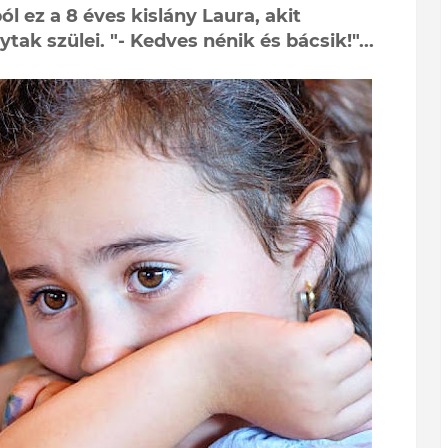
l ez a 8 éves kislány Laura, akit
 szülei. "- Kedves nénik és bácsik!"...