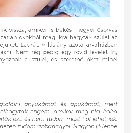
úlik vissza, amikor is békés megyei Csorvás
ázatlan okokból magukra hagyták szülei az
jüket, Laurát. A kislány azóta árvaházban
asni. Nem rég pedig egy rövid levelet írt,
nyoznak a szülei, és szeretné őket minél
gtalálni anyukámat és apukámat, mert
 elhagytak engem. amikor még pici baba
lták ezt, és nem tudom most hol lehetnek.
 nehezen tudom abbahagyni. Nagyon jó lenne