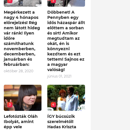
1
2
Megérkezett a
Döbbenet! A
nagy 4 hónapos
Pennyben egy
előrejelzés! Rég
idős házaspár állt
nem látott hideg
előttem a sorban
vár ránk! Ilyen
és sírt! Amikor
időre
megtudtam az
számíthatunk
okát, én is
novemberben,
könnyezni
decemberben,
kezdtem és ezt
januárban és
tettem! Sajnos ez
februárban:
a magyar
valóság!
október 28, 2020
június 01, 2021
3
4
Lefotózták Oláh
ÍGY búcsúzik
Ibolyát, amint
szerelmétől!
épp vele
Hadas Kriszta