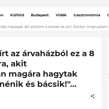
on
Külföld
Budapest
Vidék
Gasztronómia
nt épp vele csókolózik - EZT nem hiszed el, kinek a karjában kötöt
rt az árvaházból ez a 8
a, akit
n magára hagytak
nénik és bácsik!"...