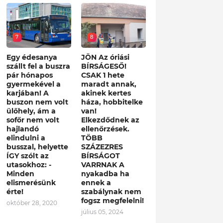
7
8
Egy édesanya
JÖN Az óriási
szállt fel a buszra
BÍRSÁGESŐ!
pár hónapos
CSAK 1 hete
gyermekével a
maradt annak,
karjában! A
akinek kertes
buszon nem volt
háza, hobbitelke
ülőhely, ám a
van!
sofőr nem volt
Elkezdődnek az
hajlandó
ellenőrzések.
elindulni a
TÖBB
busszal, helyette
SZÁZEZRES
ÍGY szólt az
BÍRSÁGOT
utasokhoz: -
VARRNAK A
Minden
nyakadba ha
elismerésünk
ennek a
érte!
szabálynak nem
fogsz megfelelni!
október 28, 2020
július 05, 2024