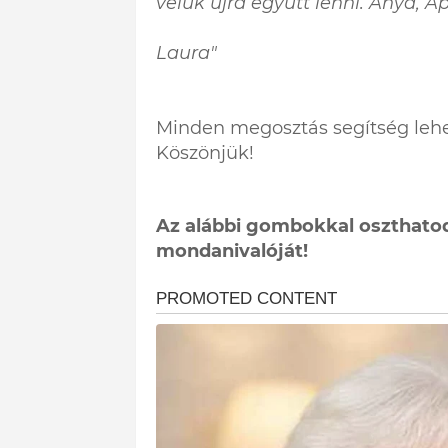
velük újra együtt lenni. Anya, 
Laura"
Minden megosztás segítség lehe
Köszönjük!
Az alábbi gombokkal oszthatod
mondanivalóját!