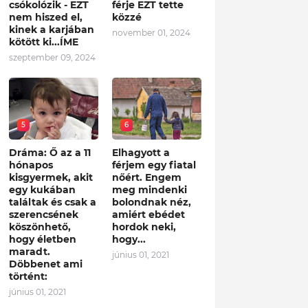
csókolózik - EZT
férje EZT tette
nem hiszed el,
közzé
kinek a karjában
november 01, 2024
kötött ki...ÍME
szeptember 09, 2024
5
6
Dráma: Ő az a 11
Elhagyott a
hónapos
férjem egy fiatal
kisgyermek, akit
nőért. Engem
egy kukában
meg mindenki
találtak és csak a
bolondnak néz,
szerencsének
amiért ebédet
köszönhető,
hordok neki,
hogy életben
hogy...
maradt.
június 01, 2021
Döbbenet ami
történt:
június 01, 2021