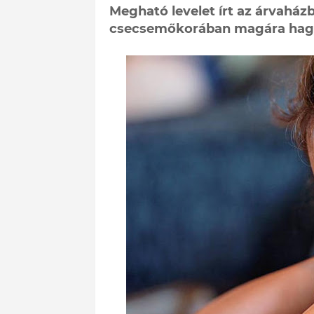
Megható levelet írt az árvaházbó
csecsemőkorában magára hagytak