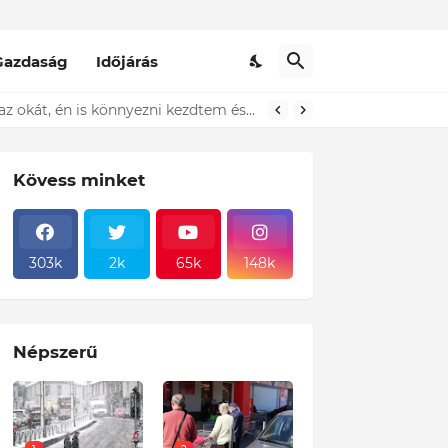
Gazdaság
Időjárás
t ki...ÍME
Kövess minket
303k
2k
65k
148k
Népszerű