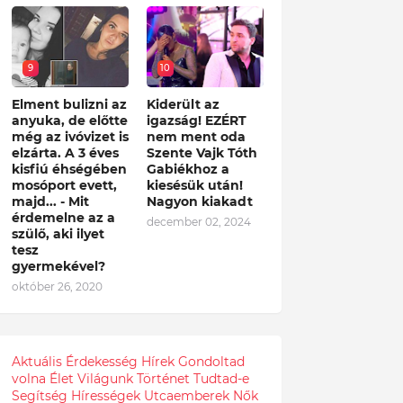
9
10
Elment bulizni az
Kiderült az
anyuka, de előtte
igazság! EZÉRT
még az ivóvizet is
nem ment oda
elzárta. A 3 éves
Szente Vajk Tóth
kisfiú éhségében
Gabiékhoz a
mosóport evett,
kiesésük után!
majd... - Mit
Nagyon kiakadt
érdemelne az a
december 02, 2024
szülő, aki ilyet
tesz
gyermekével?
október 26, 2020
Aktuális
Érdekesség
Hírek
Gondoltad
volna
Élet
Világunk
Történet
Tudtad-e
Segítség
Hírességek
Utcaemberek
Nők