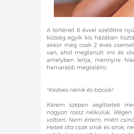
A történet 6 évvel ezelőttre ny
község egyik kis házában tiszt
akkor még csak 2 éves csemeté
van, ahol megtanult írni és olv
amelyben leírja, mennyire hiá
hamarabb megtalálni.
"Kedves nénik és bácsik!
Kérem szépen segítsetek me
nagyon rossz nélkülük. Régen
voltam. Nem értem, miért csiná
Hetek óta csak sírok és sírok,