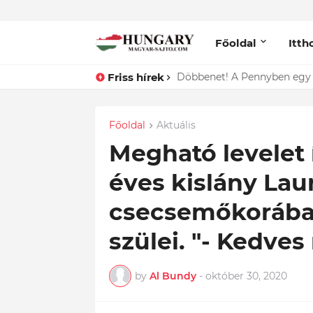
Főoldal
Itth
Friss hírek
Lefotózták Oláh Ibolyát, ami
Főoldal
Aktuális
Megható levelet í
éves kislány Laur
csecsemőkorába
szülei. "- Kedves 
by
Al Bundy
-
október 30, 2020