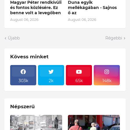
Magyar Péter rendkívüli
Duna egyik
és fontos közlésére. Ez
mellékágában - Sajnos
benne volt a levegőben
ő az
August 06, 2026
August 06, 2026
Újabb
Régebbi
Kövess minket
303k
2k
65k
148k
Népszerű