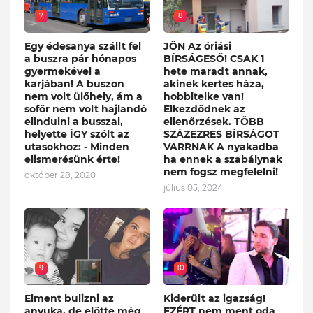
7
8
Egy édesanya szállt fel
JÖN Az óriási
a buszra pár hónapos
BÍRSÁGESŐ! CSAK 1
gyermekével a
hete maradt annak,
karjában! A buszon
akinek kertes háza,
nem volt ülőhely, ám a
hobbitelke van!
sofőr nem volt hajlandó
Elkezdődnek az
elindulni a busszal,
ellenőrzések. TÖBB
helyette ÍGY szólt az
SZÁZEZRES BÍRSÁGOT
utasokhoz: - Minden
VARRNAK A nyakadba
elismerésünk érte!
ha ennek a szabálynak
nem fogsz megfelelni!
október 28, 2020
július 05, 2024
9
10
Elment bulizni az
Kiderült az igazság!
anyuka, de előtte még
EZÉRT nem ment oda