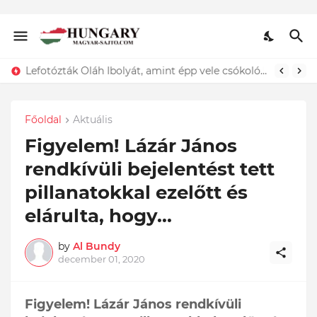
Lefotózták Oláh Ibolyát, amint épp vele csókolózik - EZT nem hiszed el, kinek a karjában kötött ki...ÍME
Főoldal
Aktuális
Figyelem! Lázár János
rendkívüli bejelentést tett
pillanatokkal ezelőtt és
elárulta, hogy...
by
Al Bundy
december 01, 2020
Figyelem! Lázár János rendkívüli