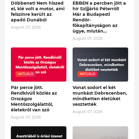
Döbbenet! Nem hiszed
EBBEN a percben jött a
el, kié volt a motor, ami
hír Szijjártó Péterről!
felszínre került az
Már a Budapesti
apadó Dunából
Rendőr-
főkapitányságon az
August 07, 2026
ügye, miután...
August 07, 2026
AKTUÁLIS
AKTUÁLIS
Pár perce jött.
Vonat sodort el két
Rendkívüli közlés az
munkást Debrecenben,
Országos
mindketten életüket
Mentőszolgálattól,
vesztették
életekről van szó
August 07, 2026
August 07, 2026