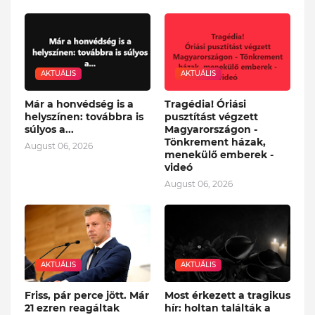
AKTUÁLIS
AKTUÁLIS
Már a honvédség is a
Tragédia! Óriási
helyszínen: továbbra is
pusztítást végzett
súlyos a...
Magyarországon -
Tönkrement házak,
August 06, 2026
menekülő emberek -
videó
August 06, 2026
AKTUÁLIS
AKTUÁLIS
Friss, pár perce jött. Már
Most érkezett a tragikus
21 ezren reagáltak
hír: holtan találták a