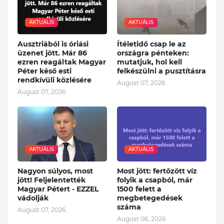
AKTUÁLIS
AKTUÁLIS
Ausztriából is óriási
Ítéletidő csap le az
üzenet jött. Már 86
országra pénteken:
ezren reagáltak Magyar
mutatjuk, hol kell
Péter késő esti
felkészülni a pusztításra
rendkívüli közlésére
August 07, 2026
August 07, 2026
AKTUÁLIS
AKTUÁLIS
Nagyon súlyos, most
Most jött: fertőzött víz
jött! Feljelentették
folyik a csapból, már
Magyar Pétert - EZZEL
1500 felett a
vádolják
megbetegedések
száma
August 07, 2026
August 06, 2026