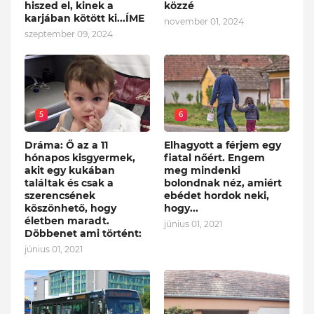
hiszed el, kinek a
közzé
karjában kötött ki...ÍME
november 01, 2024
szeptember 09, 2024
5
6
Dráma: Ő az a 11
Elhagyott a férjem egy
hónapos kisgyermek,
fiatal nőért. Engem
akit egy kukában
meg mindenki
találtak és csak a
bolondnak néz, amiért
szerencsének
ebédet hordok neki,
köszönhető, hogy
hogy...
életben maradt.
június 01, 2021
Döbbenet ami történt:
június 01, 2021