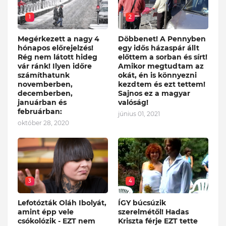
1
2
Megérkezett a nagy 4
Döbbenet! A Pennyben
hónapos előrejelzés!
egy idős házaspár állt
Rég nem látott hideg
előttem a sorban és sírt!
vár ránk! Ilyen időre
Amikor megtudtam az
számíthatunk
okát, én is könnyezni
novemberben,
kezdtem és ezt tettem!
decemberben,
Sajnos ez a magyar
januárban és
valóság!
februárban:
június 01, 2021
október 28, 2020
3
4
Lefotózták Oláh Ibolyát,
ÍGY búcsúzik
amint épp vele
szerelmétől! Hadas
csókolózik - EZT nem
Kriszta férje EZT tette