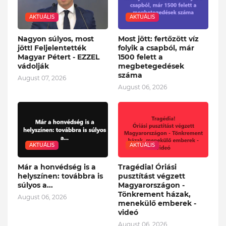
AKTUÁLIS
AKTUÁLIS
Nagyon súlyos, most
Most jött: fertőzött víz
jött! Feljelentették
folyik a csapból, már
Magyar Pétert - EZZEL
1500 felett a
vádolják
megbetegedések
száma
August 07, 2026
August 06, 2026
AKTUÁLIS
AKTUÁLIS
Már a honvédség is a
Tragédia! Óriási
helyszínen: továbbra is
pusztítást végzett
súlyos a...
Magyarországon -
Tönkrement házak,
August 06, 2026
menekülő emberek -
videó
August 06, 2026