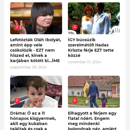
3
4
Lefotózták Oláh Ibolyát,
ÍGY búcsúzik
amint épp vele
szerelmétől! Hadas
csókolózik - EZT nem
Kriszta férje EZT tette
hiszed el, kinek a
közzé
karjában kötött ki...ÍME
november 01, 2024
szeptember 09, 2024
5
6
Dráma: Ő az a 11
Elhagyott a férjem egy
hónapos kisgyermek,
fiatal nőért. Engem
akit egy kukában
meg mindenki
találtak és csak a
bolondnak néz, amiért