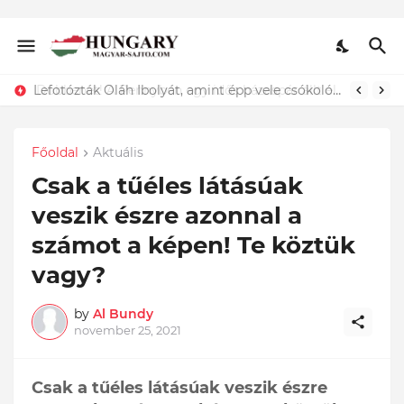
Lefotózták Oláh Ibolyát, amint épp vele csókolózik - EZT nem hiszed el, kinek a karjában kötött ki...ÍME
Főoldal
Aktuális
Csak a tűéles látásúak
veszik észre azonnal a
számot a képen! Te köztük
vagy?
by
Al Bundy
november 25, 2021
Csak a tűéles látásúak veszik észre