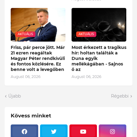
AKTUÁLIS
AKTUÁLIS
Friss, pár perce jött. Már
Most érkezett a tragikus
21 ezren reagáltak
hír: holtan találták a
Magyar Péter rendkívüli
Duna egyik
és fontos közlésére. Ez
mellékágában - Sajnos
benne volt a levegőben
ő az
August 06, 2026
August 06, 2026
Újabb
Régebbi
Kövess minket