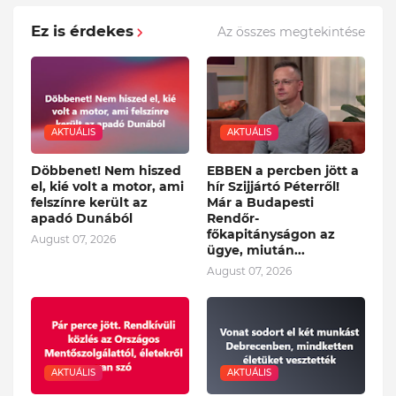
Ez is érdekes
Az összes megtekintése
AKTUÁLIS
AKTUÁLIS
Döbbenet! Nem hiszed
EBBEN a percben jött a
el, kié volt a motor, ami
hír Szijjártó Péterről!
felszínre került az
Már a Budapesti
apadó Dunából
Rendőr-
főkapitányságon az
August 07, 2026
ügye, miután...
August 07, 2026
AKTUÁLIS
AKTUÁLIS