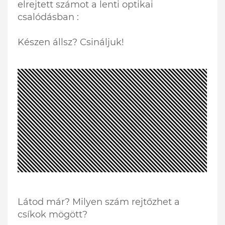
elrejtett számot a lenti optikai
csalódásban :
Készen állsz? Csináljuk!
Látod már? Milyen szám rejtőzhet a
csíkok mögött?