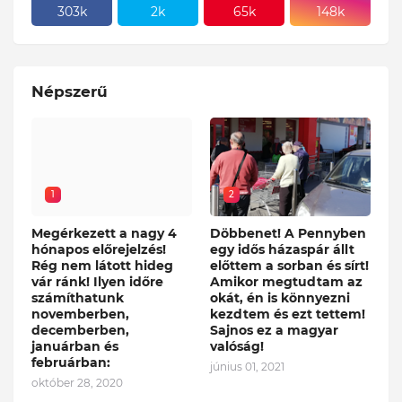
303k
2k
65k
148k
Népszerű
1
2
Megérkezett a nagy 4
Döbbenet! A Pennyben
hónapos előrejelzés!
egy idős házaspár állt
Rég nem látott hideg
előttem a sorban és sírt!
vár ránk! Ilyen időre
Amikor megtudtam az
számíthatunk
okát, én is könnyezni
novemberben,
kezdtem és ezt tettem!
decemberben,
Sajnos ez a magyar
januárban és
valóság!
februárban:
június 01, 2021
október 28, 2020