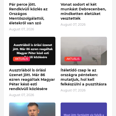
Pár perce jött.
Vonat sodort el két
Rendkívüli közlés az
munkást Debrecenben,
Országos
mindketten életüket
Mentőszolgálattól,
vesztették
életekről van szó
August 07, 2026
August 07, 2026
AKTUÁLIS
AKTUÁLIS
Ausztriából is óriási
Ítéletidő csap le az
üzenet jött. Már 86
országra pénteken:
ezren reagáltak Magyar
mutatjuk, hol kell
Péter késő esti
felkészülni a pusztításra
rendkívüli közlésére
August 07, 2026
August 07, 2026