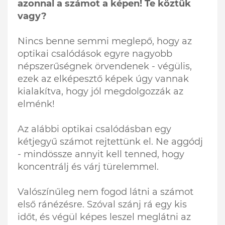
azonnal a számot a képen! Te köztük
vagy?
Nincs benne semmi meglepő, hogy az
optikai csalódások egyre nagyobb
népszerűségnek örvendenek - végülis,
ezek az elképesztő képek úgy vannak
kialakítva, hogy jól megdolgozzák az
elménk!
Az alábbi optikai csalódásban egy
kétjegyű számot rejtettünk el. Ne aggódj
- mindössze annyit kell tenned, hogy
koncentrálj és várj türelemmel.
Valószínűleg nem fogod látni a számot
első ránézésre. Szóval szánj rá egy kis
időt, és végül képes leszel meglátni az