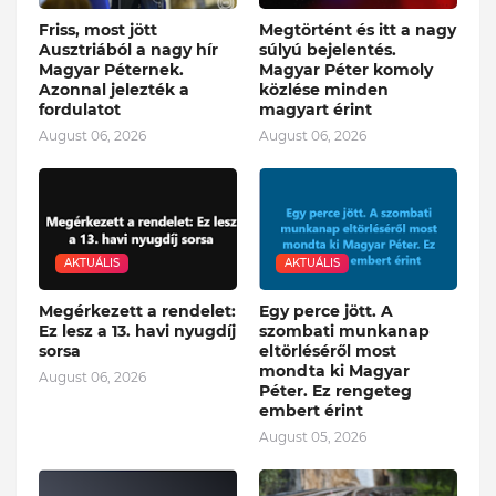
Friss, most jött
Megtörtént és itt a nagy
Ausztriából a nagy hír
súlyú bejelentés.
Magyar Péternek.
Magyar Péter komoly
Azonnal jelezték a
közlése minden
fordulatot
magyart érint
August 06, 2026
August 06, 2026
AKTUÁLIS
AKTUÁLIS
Megérkezett a rendelet:
Egy perce jött. A
Ez lesz a 13. havi nyugdíj
szombati munkanap
sorsa
eltörléséről most
mondta ki Magyar
August 06, 2026
Péter. Ez rengeteg
embert érint
August 05, 2026