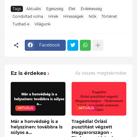
Tags
Aktuális
Egészség
Élet
Érdekesség
Gondoltad volna
Hírek
Hírességek
Nők
Történet
Tudtad-e
Világunk
Facebook
Ez is érdekes
Az összes megtekintése
AKTUÁLIS
AKTUÁLIS
Már a honvédség is a
Tragédia! Óriási
helyszínen: továbbra is
pusztítást végzett
súlyos a...
Magyarországon -