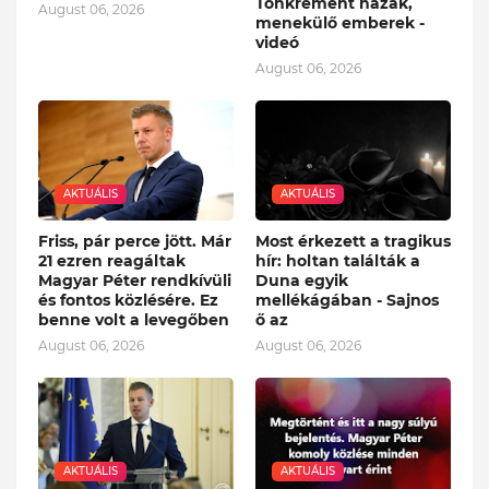
Tönkrement házak,
August 06, 2026
menekülő emberek -
videó
August 06, 2026
AKTUÁLIS
AKTUÁLIS
Friss, pár perce jött. Már
Most érkezett a tragikus
21 ezren reagáltak
hír: holtan találták a
Magyar Péter rendkívüli
Duna egyik
és fontos közlésére. Ez
mellékágában - Sajnos
benne volt a levegőben
ő az
August 06, 2026
August 06, 2026
AKTUÁLIS
AKTUÁLIS