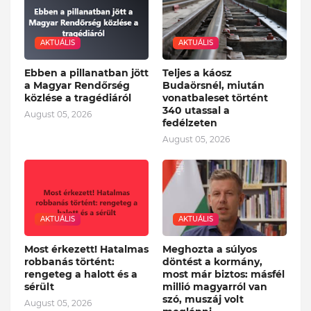
AKTUÁLIS
AKTUÁLIS
Ebben a pillanatban jött
Teljes a káosz
a Magyar Rendőrség
Budaörsnél, miután
közlése a tragédiáról
vonatbaleset történt
340 utassal a
August 05, 2026
fedélzeten
August 05, 2026
AKTUÁLIS
AKTUÁLIS
Most érkezett! Hatalmas
Meghozta a súlyos
robbanás történt:
döntést a kormány,
rengeteg a halott és a
most már biztos: másfél
sérült
millió magyarról van
szó, muszáj volt
August 05, 2026