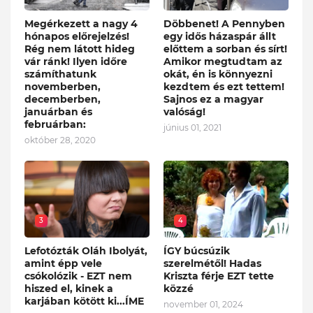
Megérkezett a nagy 4
Döbbenet! A Pennyben
hónapos előrejelzés!
egy idős házaspár állt
Rég nem látott hideg
előttem a sorban és sírt!
vár ránk! Ilyen időre
Amikor megtudtam az
számíthatunk
okát, én is könnyezni
novemberben,
kezdtem és ezt tettem!
decemberben,
Sajnos ez a magyar
januárban és
valóság!
februárban:
június 01, 2021
október 28, 2020
3
4
Lefotózták Oláh Ibolyát,
ÍGY búcsúzik
amint épp vele
szerelmétől! Hadas
csókolózik - EZT nem
Kriszta férje EZT tette
hiszed el, kinek a
közzé
karjában kötött ki...ÍME
november 01, 2024