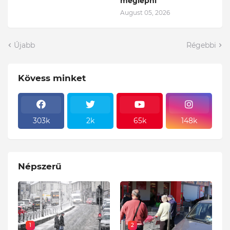
meglépni
August 05, 2026
Újabb
Régebbi
Kövess minket
303k
2k
65k
148k
Népszerű
1
2