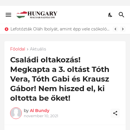
Lefotózták Oláh Ibolyát, amint épp vele csókolózik - EZT nem hiszed el, kinek a karjában kötött ki...ÍME
Főoldal
Aktuális
Családi oltakozás!
Megkapta a 3. oltást Tóth
Vera, Tóth Gabi és Krausz
Gábor! Nem hiszed el, ki
oltotta be őket!
by
Al Bundy
november 10, 2021