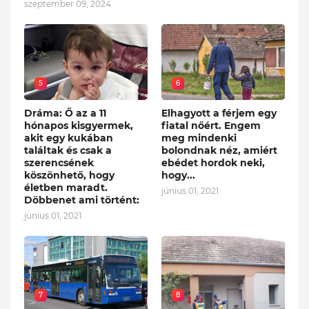
szeptember 09, 2024
5
6
Dráma: Ő az a 11
Elhagyott a férjem egy
hónapos kisgyermek,
fiatal nőért. Engem
akit egy kukában
meg mindenki
találtak és csak a
bolondnak néz, amiért
szerencsének
ebédet hordok neki,
köszönhető, hogy
hogy...
életben maradt.
június 01, 2021
Döbbenet ami történt:
június 01, 2021
7
8