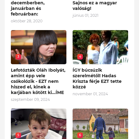
decemberben,
Sajnos ez a magyar
januárban és
valóság!
februárban:
június 01, 2021
október 28, 2020
3
4
Lefotózták Oláh Ibolyát,
ÍGY búcsúzik
amint épp vele
szerelmétől! Hadas
csókolózik - EZT nem
Kriszta férje EZT tette
hiszed el, kinek a
közzé
karjában kötött ki...ÍME
november 01, 2024
szeptember 09, 2024
5
6