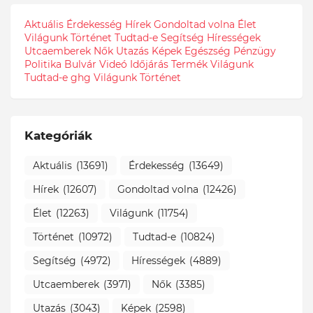
Aktuális
Érdekesség
Hírek
Gondoltad volna
Élet
Világunk
Történet
Tudtad-e
Segítség
Hírességek
Utcaemberek
Nők
Utazás
Képek
Egészség
Pénzügy
Politika
Bulvár
Videó
Időjárás
Termék
Világunk
Tudtad-e
ghg
Világunk Történet
Kategóriák
Aktuális
(13691)
Érdekesség
(13649)
Hírek
(12607)
Gondoltad volna
(12426)
Élet
(12263)
Világunk
(11754)
Történet
(10972)
Tudtad-e
(10824)
Segítség
(4972)
Hírességek
(4889)
Utcaemberek
(3971)
Nők
(3385)
Utazás
(3043)
Képek
(2598)