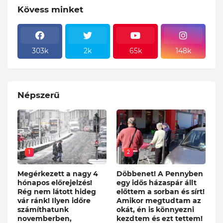
Kövess minket
303k
2k
65k
148k
Népszerű
1
2
Megérkezett a nagy 4
Döbbenet! A Pennyben
hónapos előrejelzés!
egy idős házaspár állt
Rég nem látott hideg
előttem a sorban és sírt!
vár ránk! Ilyen időre
Amikor megtudtam az
számíthatunk
okát, én is könnyezni
novemberben,
kezdtem és ezt tettem!