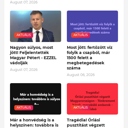
August 07, 2026
AKTUÁLIS
AKTUÁLIS
Nagyon súlyos, most
Most jött: fertőzött víz
jött! Feljelentették
folyik a csapból, már
Magyar Pétert - EZZEL
1500 felett a
vádolják
megbetegedések
száma
August 07, 2026
August 06, 2026
AKTUÁLIS
AKTUÁLIS
Már a honvédség is a
Tragédia! Óriási
helyszínen: továbbra is
pusztítást végzett