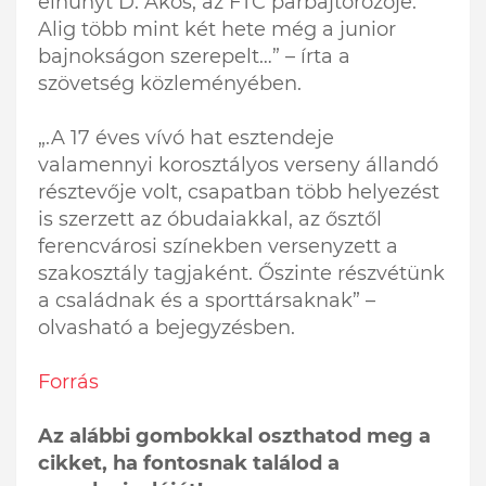
elhunyt D. Ákos, az FTC párbajtőrözője.
Alig több mint két hete még a junior
bajnokságon szerepelt…” – írta a
szövetség közleményében.
„.A 17 éves vívó hat esztendeje
valamennyi korosztályos verseny állandó
résztevője volt, csapatban több helyezést
is szerzett az óbudaiakkal, az ősztől
ferencvárosi színekben versenyzett a
szakosztály tagjaként. Őszinte részvétünk
a családnak és a sporttársaknak” –
olvasható a bejegyzésben.
Forrás
Az alábbi gombokkal oszthatod meg a
cikket, ha fontosnak találod a