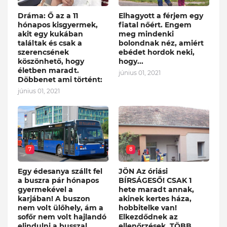
Dráma: Ő az a 11
Elhagyott a férjem egy
hónapos kisgyermek,
fiatal nőért. Engem
akit egy kukában
meg mindenki
találtak és csak a
bolondnak néz, amiért
szerencsének
ebédet hordok neki,
köszönhető, hogy
hogy...
életben maradt.
június 01, 2021
Döbbenet ami történt:
június 01, 2021
7
8
Egy édesanya szállt fel
JÖN Az óriási
a buszra pár hónapos
BÍRSÁGESŐ! CSAK 1
gyermekével a
hete maradt annak,
karjában! A buszon
akinek kertes háza,
nem volt ülőhely, ám a
hobbitelke van!
sofőr nem volt hajlandó
Elkezdődnek az
elindulni a busszal,
ellenőrzések. TÖBB