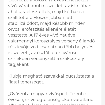
Debreczeni Ákos a 17 éves tehetséges
vívó, váratlanul rosszul lett az iskolában,
ahol újraélesztették, majd kórházba
szállították. Először jobban lett,
stabilizálódott, majd később minden
orvosi erőfeszítés ellenére életét
vesztette. A 17 éves vívó hat éve
valamennyi korosztályos verseny állandó
résztevője volt, csapatban több helyezést
is szerzett, az ősztől ferencvárosi
színekben versenyzett a szakosztály
tagjaként.
Klubja megható szavakkal búcsúztatta a
fiatal tehetséget.
„Gyászol a magyar vívósport. Tizenhét
évesen, szívelégtelenség okán váratlanul