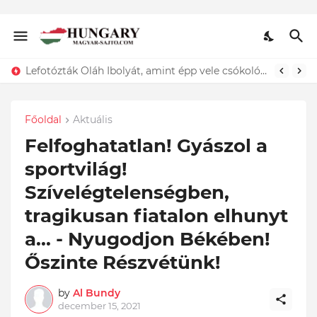
Lefotózták Oláh Ibolyát, amint épp vele csókolózik - EZT nem hiszed el, kinek a karjában kötött ki...ÍME
Főoldal
Aktuális
Felfoghatatlan! Gyászol a
sportvilág!
Szívelégtelenségben,
tragikusan fiatalon elhunyt
a... - Nyugodjon Békében!
Őszinte Részvétünk!
by
Al Bundy
december 15, 2021