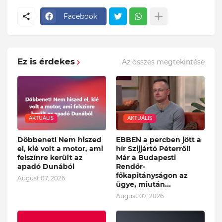
Facebook
Ez is érdekes
Az összes megtekintése
AKTUÁLIS
AKTUÁLIS
Döbbenet! Nem hiszed
EBBEN a percben jött a
el, kié volt a motor, ami
hír Szijjártó Péterről!
felszínre került az
Már a Budapesti
apadó Dunából
Rendőr-
főkapitányságon az
August 07, 2026
ügye, miután...
August 07, 2026