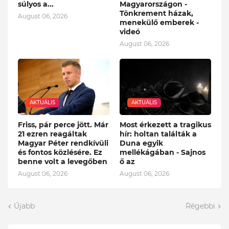
súlyos a...
Magyarországon -
Tönkrement házak,
August 06, 2026
menekülő emberek -
videó
August 06, 2026
AKTUÁLIS
AKTUÁLIS
Friss, pár perce jött. Már
Most érkezett a tragikus
21 ezren reagáltak
hír: holtan találták a
Magyar Péter rendkívüli
Duna egyik
és fontos közlésére. Ez
mellékágában - Sajnos
benne volt a levegőben
ő az
August 06, 2026
August 06, 2026
Újabb
Régebbi