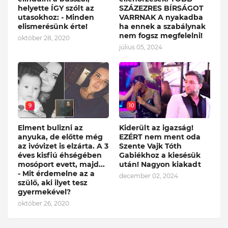
helyette ÍGY szólt az
SZÁZEZRES BÍRSÁGOT
utasokhoz: - Minden
VARRNAK A nyakadba
elismerésünk érte!
ha ennek a szabálynak
nem fogsz megfelelni!
október 28, 2020
július 05, 2024
9
10
Elment bulizni az
Kiderült az igazság!
anyuka, de előtte még
EZÉRT nem ment oda
az ivóvizet is elzárta. A 3
Szente Vajk Tóth
éves kisfiú éhségében
Gabiékhoz a kiesésük
mosóport evett, majd...
után! Nagyon kiakadt
- Mit érdemelne az a
december 02, 2024
szülő, aki ilyet tesz
gyermekével?
október 26, 2020