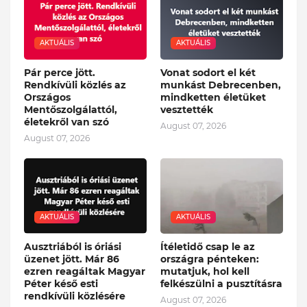
AKTUÁLIS
AKTUÁLIS
Pár perce jött.
Vonat sodort el két
Rendkívüli közlés az
munkást Debrecenben,
Országos
mindketten életüket
Mentőszolgálattól,
vesztették
életekről van szó
August 07, 2026
August 07, 2026
AKTUÁLIS
AKTUÁLIS
Ausztriából is óriási
Ítéletidő csap le az
üzenet jött. Már 86
országra pénteken:
ezren reagáltak Magyar
mutatjuk, hol kell
Péter késő esti
felkészülni a pusztításra
rendkívüli közlésére
August 07, 2026