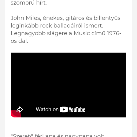
szomorú hírt.
John Miles, énekes, gitáros és billentyűs
leginkább rock balladáiról ismert.
Legnagyobb slágere a Music című 1976-
os dal.
"Szerető férj apa és nagypapa volt.