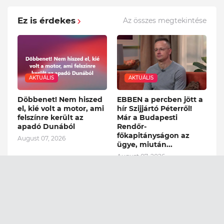
Ez is érdekes
Az összes megtekintése
AKTUÁLIS
AKTUÁLIS
Döbbenet! Nem hiszed
EBBEN a percben jött a
el, kié volt a motor, ami
hír Szijjártó Péterről!
felszínre került az
Már a Budapesti
apadó Dunából
Rendőr-
főkapitányságon az
August 07, 2026
ügye, miután...
August 07, 2026
AKTUÁLIS
AKTUÁLIS