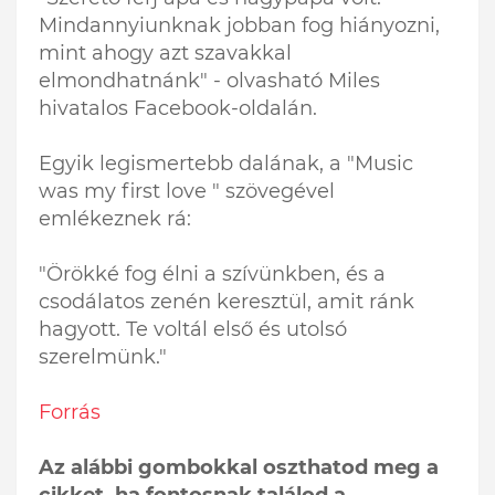
Mindannyiunknak jobban fog hiányozni,
mint ahogy azt szavakkal
elmondhatnánk" - olvasható Miles
hivatalos Facebook-oldalán.
Egyik legismertebb dalának, a "Music
was my first love " szövegével
emlékeznek rá:
"Örökké fog élni a szívünkben, és a
csodálatos zenén keresztül, amit ránk
hagyott. Te voltál első és utolsó
szerelmünk."
Forrás
Az alábbi gombokkal oszthatod meg a
cikket, ha fontosnak találod a