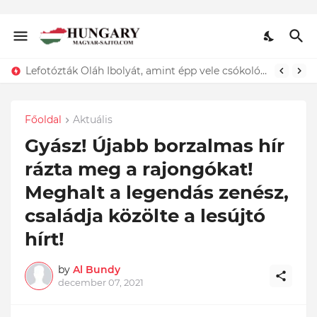
Lefotózták Oláh Ibolyát, amint épp vele csókolózik - EZT nem hiszed el, kinek a karjában kötött ki...ÍME
Főoldal
Aktuális
Gyász! Újabb borzalmas hír
rázta meg a rajongókat!
Meghalt a legendás zenész,
családja közölte a lesújtó
hírt!
by
Al Bundy
december 07, 2021