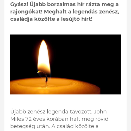
Gyász! Újabb borzalmas hír rázta meg a
rajongókat! Meghalt a legendás zenész,
családja közölte a lesújtó hírt!
Újabb zenész legenda távozott. John
Miles 72 éves korában halt meg rövid
betegség után. A család közölte a