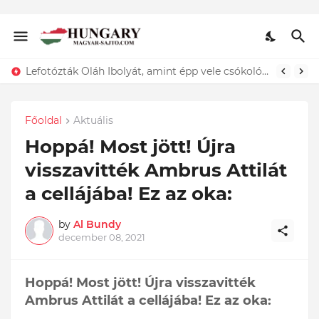
Lefotózták Oláh Ibolyát, amint épp vele csókolózik - EZT nem hiszed el, kinek a karjában kötött ki...ÍME
Főoldal
Aktuális
Hoppá! Most jött! Újra
visszavitték Ambrus Attilát
a cellájába! Ez az oka:
by
Al Bundy
december 08, 2021
Hoppá! Most jött! Újra visszavitték
Ambrus Attilát a cellájába! Ez az oka: