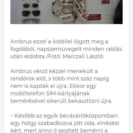
Ambrus ezzel a kötéllel lógott meg a
fogdából, napszemüvegeit minden rablás
után eldobta /Fotó: Marczali László
Ambrus vérző kézzel menekült a
rendőrök elől, s több mint száz napig
nem is kapták el újra. Ekkor egy
mobiltelefon SIM-kártyájának
bemérésével sikerült bekasztlizni újra.
– Később az egyik bevásárlóközpontban
egy hölgy szabadkozva jött oda, elnézést
kért, mert anno ő segített bemérni a