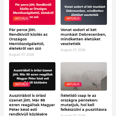
AKTUÁLIS
AKTUÁLIS
Pár perce jött.
Vonat sodort el két
Rendkívüli közlés az
munkást Debrecenben,
Országos
mindketten életüket
Mentőszolgálattól,
vesztették
életekről van szó
August 07, 2026
August 07, 2026
AKTUÁLIS
AKTUÁLIS
Ausztriából is óriási
Ítéletidő csap le az
üzenet jött. Már 86
országra pénteken:
ezren reagáltak Magyar
mutatjuk, hol kell
Péter késő esti
felkészülni a pusztításra
rendkívüli közlésére
August 07, 2026