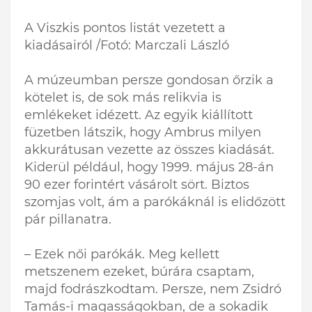
A Viszkis pontos listát vezetett a
kiadásairól /Fotó: Marczali László
A múzeumban persze gondosan őrzik a
kötelet is, de sok más relikvia is
emlékeket idézett. Az egyik kiállított
füzetben látszik, hogy Ambrus milyen
akkurátusan vezette az összes kiadását.
Kiderül például, hogy 1999. május 28-án
90 ezer forintért vásárolt sört. Biztos
szomjas volt, ám a parókáknál is elidőzött
pár pillanatra.
– Ezek női parókák. Meg kellett
metszenem ezeket, búrára csaptam,
majd fodrászkodtam. Persze, nem Zsidró
Tamás-i magasságokban, de a sokadik