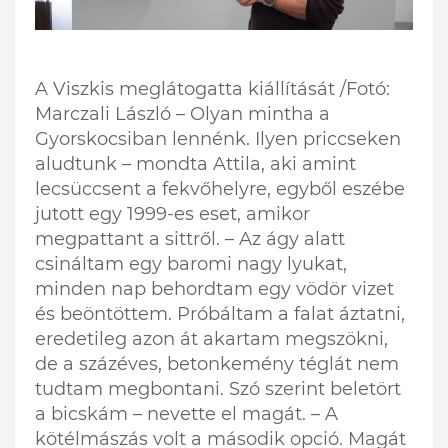
A Viszkis meglátogatta kiállítását /Fotó:
Marczali László – Olyan mintha a
Gyorskocsiban lennénk. Ilyen priccseken
aludtunk – mondta Attila, aki amint
lecsüccsent a fekvőhelyre, egyből eszébe
jutott egy 1999-es eset, amikor
megpattant a sittről. – Az ágy alatt
csináltam egy baromi nagy lyukat,
minden nap behordtam egy vödör vizet
és beöntöttem. Próbáltam a falat áztatni,
eredetileg azon át akartam megszökni,
de a százéves, betonkemény téglát nem
tudtam megbontani. Szó szerint beletört
a bicskám – nevette el magát. – A
kötélmászás volt a második opció. Magát