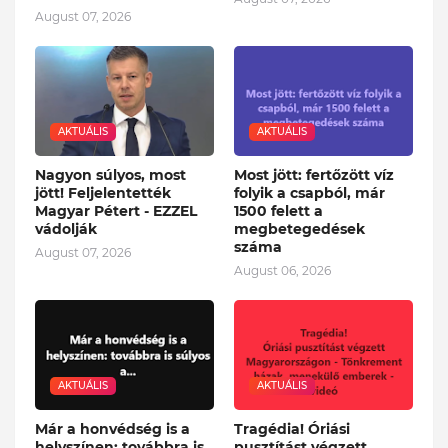
August 07, 2026
AKTUÁLIS
AKTUÁLIS
Nagyon súlyos, most
Most jött: fertőzött víz
jött! Feljelentették
folyik a csapból, már
Magyar Pétert - EZZEL
1500 felett a
vádolják
megbetegedések
száma
August 07, 2026
August 06, 2026
AKTUÁLIS
AKTUÁLIS
Már a honvédség is a
Tragédia! Óriási
helyszínen: továbbra is
pusztítást végzett