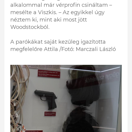
alkalommal már vérprofin csináltam –
mesélte a Viszkis. – Az egyikkel úgy
néztem ki, mint aki most jött
Woodstockból.
A parókákat saját kezűleg igazította
megfelelőre Attila /Fotó: Marczali László