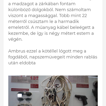
a madzagot a zárkában fontam
különböző dolgokból. Nem számoltam
viszont a magassággal. Több mint 22
méterről csúsztam le a harmadik
emeletről. A műanyag kábel beleégett a
kezembe, de így is négy métert estem a
végén.
Ambrus ezzel a kötéllel lógott meg a
fogdából, napszemüvegeit minden rablás
után eldobta