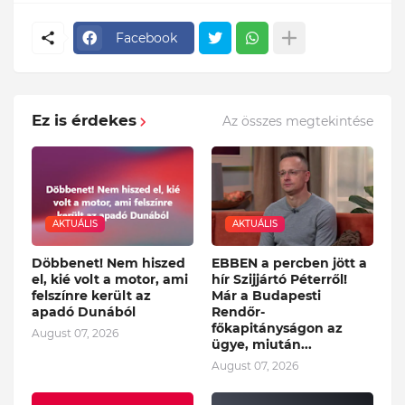
Facebook
Ez is érdekes
Az összes megtekintése
AKTUÁLIS
AKTUÁLIS
Döbbenet! Nem hiszed
EBBEN a percben jött a
el, kié volt a motor, ami
hír Szijjártó Péterről!
felszínre került az
Már a Budapesti
apadó Dunából
Rendőr-
főkapitányságon az
August 07, 2026
ügye, miután...
August 07, 2026