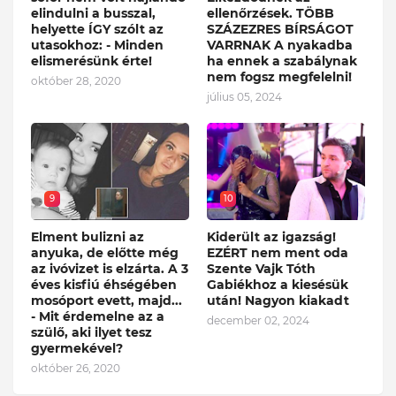
elindulni a busszal,
ellenőrzések. TÖBB
helyette ÍGY szólt az
SZÁZEZRES BÍRSÁGOT
utasokhoz: - Minden
VARRNAK A nyakadba
elismerésünk érte!
ha ennek a szabálynak
nem fogsz megfelelni!
október 28, 2020
július 05, 2024
9
10
Elment bulizni az
Kiderült az igazság!
anyuka, de előtte még
EZÉRT nem ment oda
az ivóvizet is elzárta. A 3
Szente Vajk Tóth
éves kisfiú éhségében
Gabiékhoz a kiesésük
mosóport evett, majd...
után! Nagyon kiakadt
- Mit érdemelne az a
december 02, 2024
szülő, aki ilyet tesz
gyermekével?
október 26, 2020