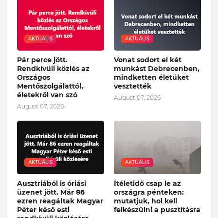
AKTUÁLIS
AKTUÁLIS
Pár perce jött.
Vonat sodort el két
Rendkívüli közlés az
munkást Debrecenben,
Országos
mindketten életüket
Mentőszolgálattól,
vesztették
életekről van szó
August 07, 2026
August 07, 2026
AKTUÁLIS
AKTUÁLIS
Ausztriából is óriási
Ítéletidő csap le az
üzenet jött. Már 86
országra pénteken:
ezren reagáltak Magyar
mutatjuk, hol kell
Péter késő esti
felkészülni a pusztításra