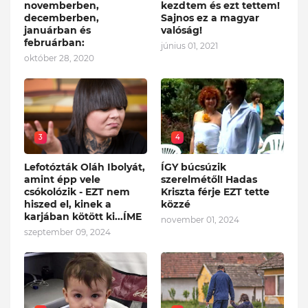
novemberben,
kezdtem és ezt tettem!
decemberben,
Sajnos ez a magyar
januárban és
valóság!
februárban:
június 01, 2021
október 28, 2020
3
4
Lefotózták Oláh Ibolyát,
ÍGY búcsúzik
amint épp vele
szerelmétől! Hadas
csókolózik - EZT nem
Kriszta férje EZT tette
hiszed el, kinek a
közzé
karjában kötött ki...ÍME
november 01, 2024
szeptember 09, 2024