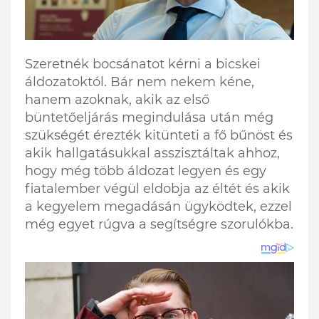
Szeretnék bocsánatot kérni a bicskei
áldozatoktól. Bár nem nekem kéne,
hanem azoknak, akik az első
büntetőeljárás megindulása után még
szükségét érezték kitünteti a fő bűnöst és
akik hallgatásukkal asszisztáltak ahhoz,
hogy még több áldozat legyen és egy
fiatalember végül eldobja az éltét és akik
a kegyelem megadásán ügyködtek, ezzel
még egyet rúgva a segítségre szorulókba.