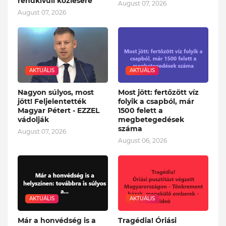
rendkívüli közlésére
August 07, 2026
August 07, 2026
AKTUÁLIS
AKTUÁLIS
Nagyon súlyos, most
Most jött: fertőzött víz
jött! Feljelentették
folyik a csapból, már
Magyar Pétert - EZZEL
1500 felett a
vádolják
megbetegedések
száma
August 07, 2026
August 06, 2026
AKTUÁLIS
AKTUÁLIS
Már a honvédség is a
Tragédia! Óriási