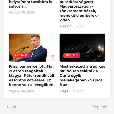
helyszínen: továbbra is
pusztítást végzett
súlyos a...
Magyarországon -
Tönkrement házak,
August 06, 2026
menekülő emberek -
videó
August 06, 2026
AKTUÁLIS
AKTUÁLIS
Friss, pár perce jött. Már
Most érkezett a tragikus
21 ezren reagáltak
hír: holtan találták a
Magyar Péter rendkívüli
Duna egyik
és fontos közlésére. Ez
mellékágában - Sajnos
benne volt a levegőben
ő az
August 06, 2026
August 06, 2026
Újabb
Régebbi