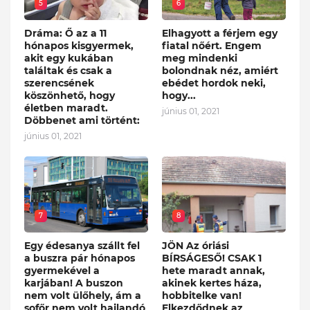
5
6
Dráma: Ő az a 11
Elhagyott a férjem egy
hónapos kisgyermek,
fiatal nőért. Engem
akit egy kukában
meg mindenki
találtak és csak a
bolondnak néz, amiért
szerencsének
ebédet hordok neki,
köszönhető, hogy
hogy...
életben maradt.
június 01, 2021
Döbbenet ami történt:
június 01, 2021
7
8
Egy édesanya szállt fel
JÖN Az óriási
a buszra pár hónapos
BÍRSÁGESŐ! CSAK 1
gyermekével a
hete maradt annak,
karjában! A buszon
akinek kertes háza,
nem volt ülőhely, ám a
hobbitelke van!
sofőr nem volt hajlandó
Elkezdődnek az