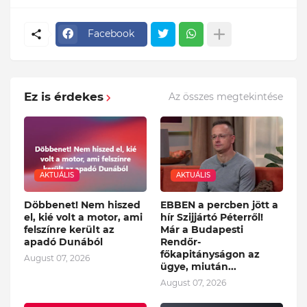
Facebook
Ez is érdekes
Az összes megtekintése
AKTUÁLIS
AKTUÁLIS
Döbbenet! Nem hiszed
EBBEN a percben jött a
el, kié volt a motor, ami
hír Szijjártó Péterről!
felszínre került az
Már a Budapesti
apadó Dunából
Rendőr-
főkapitányságon az
August 07, 2026
ügye, miután...
August 07, 2026