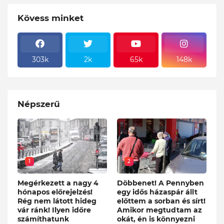
Kövess minket
303k
2k
65k
148k
Népszerű
1
2
Megérkezett a nagy 4
Döbbenet! A Pennyben
hónapos előrejelzés!
egy idős házaspár állt
Rég nem látott hideg
előttem a sorban és sírt!
vár ránk! Ilyen időre
Amikor megtudtam az
számíthatunk
okát, én is könnyezni