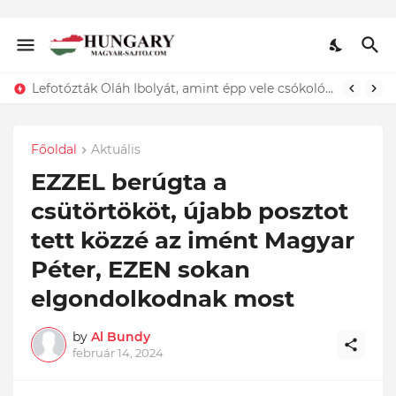
Lefotózták Oláh Ibolyát, amint épp vele csókolózik - EZT nem hiszed el, kinek a karjában kötött ki...ÍME
Főoldal
Aktuális
EZZEL berúgta a
csütörtököt, újabb posztot
tett közzé az imént Magyar
Péter, EZEN sokan
elgondolkodnak most
by
Al Bundy
február 14, 2024