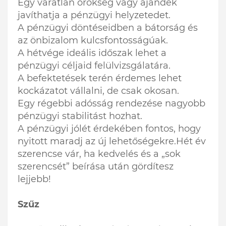
Egy váratlan örökség vagy ajándék
javíthatja a pénzügyi helyzetedet.
A pénzügyi döntéseidben a bátorság és
az önbizalom kulcsfontosságúak.
A hétvége ideális időszak lehet a
pénzügyi céljaid felülvizsgálatára.
A befektetések terén érdemes lehet
kockázatot vállalni, de csak okosan.
Egy régebbi adósság rendezése nagyobb
pénzügyi stabilitást hozhat.
A pénzügyi jólét érdekében fontos, hogy
nyitott maradj az új lehetőségekre.Hét év
szerencse vár, ha kedvelés és a „sok
szerencsét” beírása után gördítesz
lejjebb!
Szűz