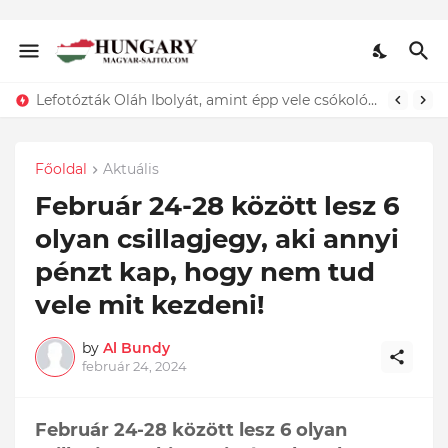
Lefotózták Oláh Ibolyát, amint épp vele csókolózik - EZT nem hiszed el, kinek a karjában kötött ki...ÍME
Főoldal
Aktuális
Február 24-28 között lesz 6
olyan csillagjegy, aki annyi
pénzt kap, hogy nem tud
vele mit kezdeni!
by
Al Bundy
február 24, 2024
Február 24-28 között lesz 6 olyan