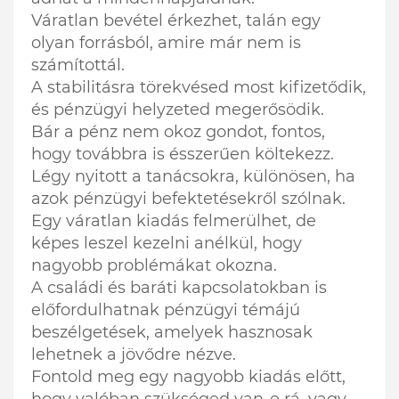
Váratlan bevétel érkezhet, talán egy
olyan forrásból, amire már nem is
számítottál.
A stabilitásra törekvésed most kifizetődik,
és pénzügyi helyzeted megerősödik.
Bár a pénz nem okoz gondot, fontos,
hogy továbbra is ésszerűen költekezz.
Légy nyitott a tanácsokra, különösen, ha
azok pénzügyi befektetésekről szólnak.
Egy váratlan kiadás felmerülhet, de
képes leszel kezelni anélkül, hogy
nagyobb problémákat okozna.
A családi és baráti kapcsolatokban is
előfordulhatnak pénzügyi témájú
beszélgetések, amelyek hasznosak
lehetnek a jövődre nézve.
Fontold meg egy nagyobb kiadás előtt,
hogy valóban szükséged van-e rá, vagy