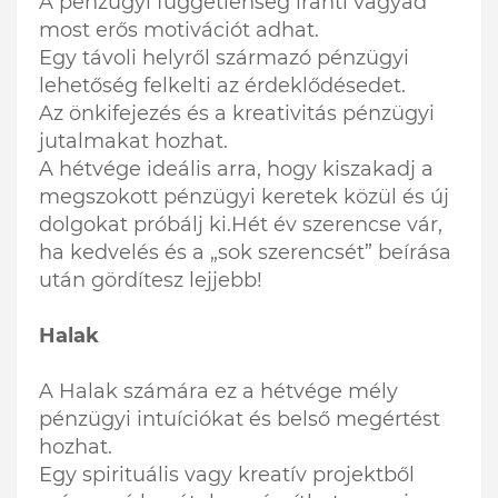
A pénzügyi függetlenség iránti vágyad
most erős motivációt adhat.
Egy távoli helyről származó pénzügyi
lehetőség felkelti az érdeklődésedet.
Az önkifejezés és a kreativitás pénzügyi
jutalmakat hozhat.
A hétvége ideális arra, hogy kiszakadj a
megszokott pénzügyi keretek közül és új
dolgokat próbálj ki.Hét év szerencse vár,
ha kedvelés és a „sok szerencsét” beírása
után gördítesz lejjebb!
Halak
A Halak számára ez a hétvége mély
pénzügyi intuíciókat és belső megértést
hozhat.
Egy spirituális vagy kreatív projektből