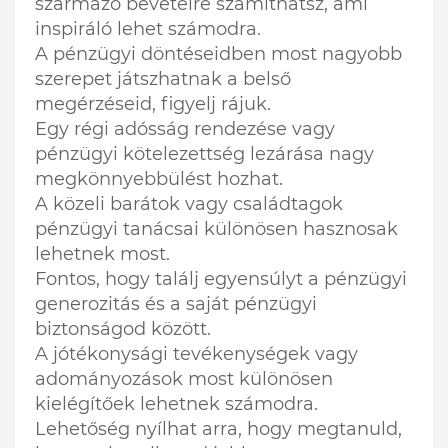
származó bevételre számíthatsz, ami
inspiráló lehet számodra.
A pénzügyi döntéseidben most nagyobb
szerepet játszhatnak a belső
megérzéseid, figyelj rájuk.
Egy régi adósság rendezése vagy
pénzügyi kötelezettség lezárása nagy
megkönnyebbülést hozhat.
A közeli barátok vagy családtagok
pénzügyi tanácsai különösen hasznosak
lehetnek most.
Fontos, hogy találj egyensúlyt a pénzügyi
generozitás és a saját pénzügyi
biztonságod között.
A jótékonysági tevékenységek vagy
adományozások most különösen
kielégítőek lehetnek számodra.
Lehetőség nyílhat arra, hogy megtanuld,