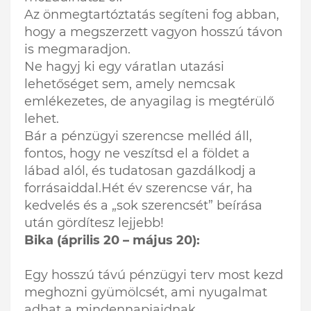
Az önmegtartóztatás segíteni fog abban,
hogy a megszerzett vagyon hosszú távon
is megmaradjon.
Ne hagyj ki egy váratlan utazási
lehetőséget sem, amely nemcsak
emlékezetes, de anyagilag is megtérülő
lehet.
Bár a pénzügyi szerencse melléd áll,
fontos, hogy ne veszítsd el a földet a
lábad alól, és tudatosan gazdálkodj a
forrásaiddal.Hét év szerencse vár, ha
kedvelés és a „sok szerencsét” beírása
után gördítesz lejjebb!
Bika (április 20 – május 20):
Egy hosszú távú pénzügyi terv most kezd
meghozni gyümölcsét, ami nyugalmat
adhat a mindennapjaidnak.