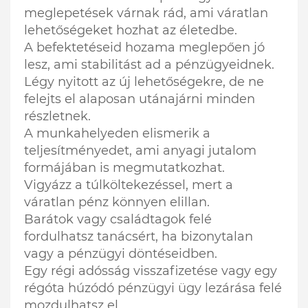
meglepetések várnak rád, ami váratlan
lehetőségeket hozhat az életedbe.
A befektetéseid hozama meglepően jó
lesz, ami stabilitást ad a pénzügyeidnek.
Légy nyitott az új lehetőségekre, de ne
felejts el alaposan utánajárni minden
részletnek.
A munkahelyeden elismerik a
teljesítményedet, ami anyagi jutalom
formájában is megmutatkozhat.
Vigyázz a túlköltekezéssel, mert a
váratlan pénz könnyen elillan.
Barátok vagy családtagok felé
fordulhatsz tanácsért, ha bizonytalan
vagy a pénzügyi döntéseidben.
Egy régi adósság visszafizetése vagy egy
régóta húzódó pénzügyi ügy lezárása felé
mozdulhatsz el.