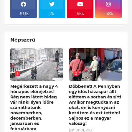
303k
2k
65k
148k
Népszerű
1
2
Megérkezett a nagy 4
Döbbenet! A Pennyben
hónapos előrejelzés!
egy idős házaspár állt
Rég nem látott hideg
előttem a sorban és sírt!
vár ránk! Ilyen időre
Amikor megtudtam az
számíthatunk
okát, én is könnyezni
novemberben,
kezdtem és ezt tettem!
decemberben,
Sajnos ez a magyar
januárban és
valóság!
februárban:
június 01, 2021