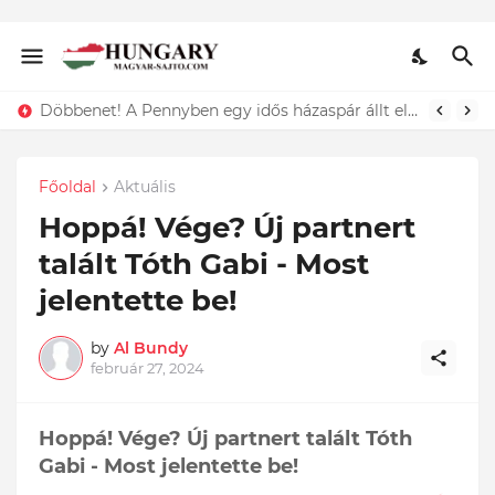
Lefotózták Oláh Ibolyát, amint épp vele csókolózik - EZT nem hiszed el, kinek a karjában kötött ki...ÍME
Főoldal
Aktuális
Hoppá! Vége? Új partnert
talált Tóth Gabi - Most
jelentette be!
by
Al Bundy
február 27, 2024
Hoppá! Vége? Új partnert talált Tóth
Gabi - Most jelentette be!