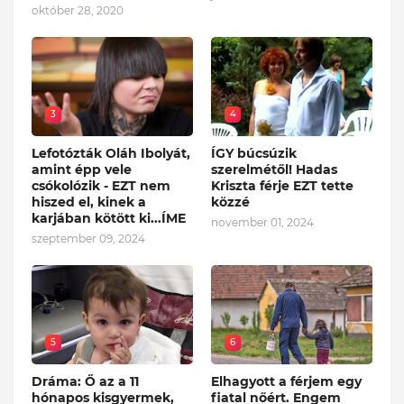
október 28, 2020
3
4
Lefotózták Oláh Ibolyát,
ÍGY búcsúzik
amint épp vele
szerelmétől! Hadas
csókolózik - EZT nem
Kriszta férje EZT tette
hiszed el, kinek a
közzé
karjában kötött ki...ÍME
november 01, 2024
szeptember 09, 2024
5
6
Dráma: Ő az a 11
Elhagyott a férjem egy
hónapos kisgyermek,
fiatal nőért. Engem