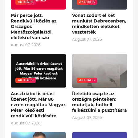
AKTUÁLIS
AKTUÁLIS
Pár perce jött.
Vonat sodort el két
Rendkívüli közlés az
munkást Debrecenben,
Országos
mindketten életüket
Mentőszolgálattól,
vesztették
életekről van szó
August 07, 2026
August 07, 2026
AKTUÁLIS
AKTUÁLIS
Ausztriából is óriási
Ítéletidő csap le az
üzenet jött. Már 86
országra pénteken:
ezren reagáltak Magyar
mutatjuk, hol kell
Péter késő esti
felkészülni a pusztításra
rendkívüli közlésére
August 07, 2026
August 07, 2026