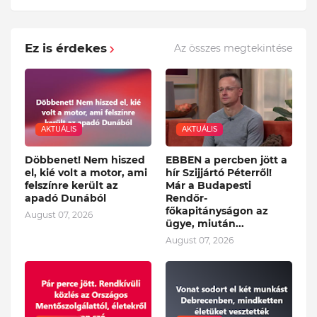
Ez is érdekes
Az összes megtekintése
AKTUÁLIS
AKTUÁLIS
Döbbenet! Nem hiszed
EBBEN a percben jött a
el, kié volt a motor, ami
hír Szijjártó Péterről!
felszínre került az
Már a Budapesti
apadó Dunából
Rendőr-
főkapitányságon az
August 07, 2026
ügye, miután...
August 07, 2026