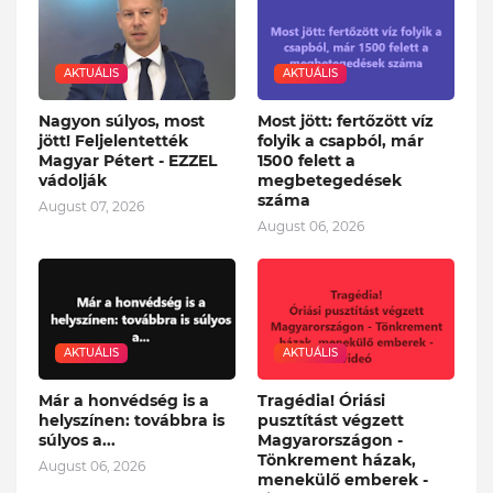
AKTUÁLIS
AKTUÁLIS
Nagyon súlyos, most
Most jött: fertőzött víz
jött! Feljelentették
folyik a csapból, már
Magyar Pétert - EZZEL
1500 felett a
vádolják
megbetegedések
száma
August 07, 2026
August 06, 2026
AKTUÁLIS
AKTUÁLIS
Már a honvédség is a
Tragédia! Óriási
helyszínen: továbbra is
pusztítást végzett
súlyos a...
Magyarországon -
Tönkrement házak,
August 06, 2026
menekülő emberek -