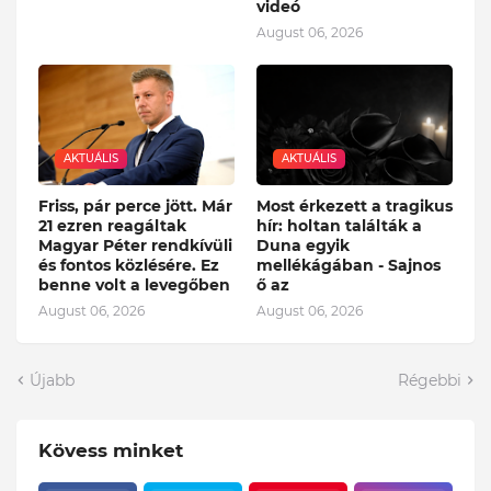
videó
August 06, 2026
AKTUÁLIS
AKTUÁLIS
Friss, pár perce jött. Már
Most érkezett a tragikus
21 ezren reagáltak
hír: holtan találták a
Magyar Péter rendkívüli
Duna egyik
és fontos közlésére. Ez
mellékágában - Sajnos
benne volt a levegőben
ő az
August 06, 2026
August 06, 2026
Újabb
Régebbi
Kövess minket