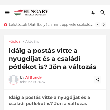
ÍGY búcsúzik szerelmétől! Hadas Kriszta férje EZT tette közzé
Főoldal
Aktuális
Idáig a postás vitte a
nyugdíjat és a családi
pótlékot is? Jön a változás
by
Al Bundy
február 18, 2024
Idáig a postás vitte a nyugdíjat és a
családi pótlékot is? Jön a változás