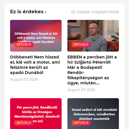
Ez is érdekes
Az összes megtekintése
AKTUÁLIS
AKTUÁLIS
Döbbenet! Nem hiszed
EBBEN a percben jött a
el, kié volt a motor, ami
hír Szijjártó Péterről!
felszínre került az
Már a Budapesti
apadó Dunából
Rendőr-
főkapitányságon az
August 07, 2026
ügye, miután...
August 07, 2026
AKTUÁLIS
AKTUÁLIS