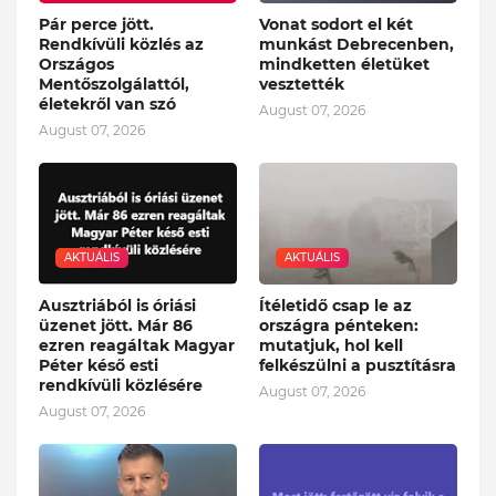
Pár perce jött.
Vonat sodort el két
Rendkívüli közlés az
munkást Debrecenben,
Országos
mindketten életüket
Mentőszolgálattól,
vesztették
életekről van szó
August 07, 2026
August 07, 2026
AKTUÁLIS
AKTUÁLIS
Ausztriából is óriási
Ítéletidő csap le az
üzenet jött. Már 86
országra pénteken:
ezren reagáltak Magyar
mutatjuk, hol kell
Péter késő esti
felkészülni a pusztításra
rendkívüli közlésére
August 07, 2026
August 07, 2026