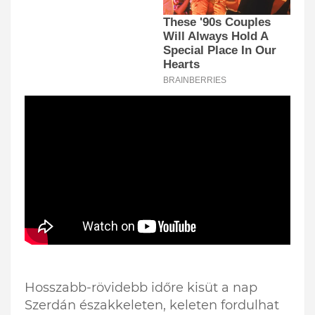
Hosszabb-rövidebb időre kisüt a nap
Szerdán északkeleten, keleten fordulhat