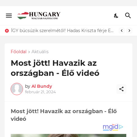
ÍGY búcsúzik szerelmétől! Hadas Kriszta férje EZT tette közzé
Főoldal
Aktuális
Most jött! Havazik az
országban - Élő videó
by
Al Bundy
február 21, 2024
Most jött! Havazik az országban - Élő
videó