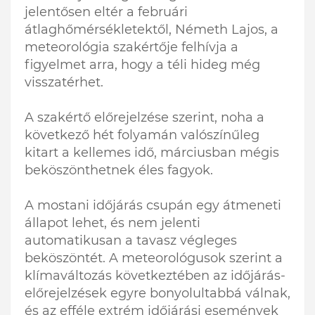
jelentősen eltér a februári
átlaghőmérsékletektől, Németh Lajos, a
meteorológia szakértője felhívja a
figyelmet arra, hogy a téli hideg még
visszatérhet.
A szakértő előrejelzése szerint, noha a
következő hét folyamán valószínűleg
kitart a kellemes idő, márciusban mégis
beköszönthetnek éles fagyok.
A mostani időjárás csupán egy átmeneti
állapot lehet, és nem jelenti
automatikusan a tavasz végleges
beköszöntét. A meteorológusok szerint a
klímaváltozás következtében az időjárás-
előrejelzések egyre bonyolultabbá válnak,
és az efféle extrém időjárási események