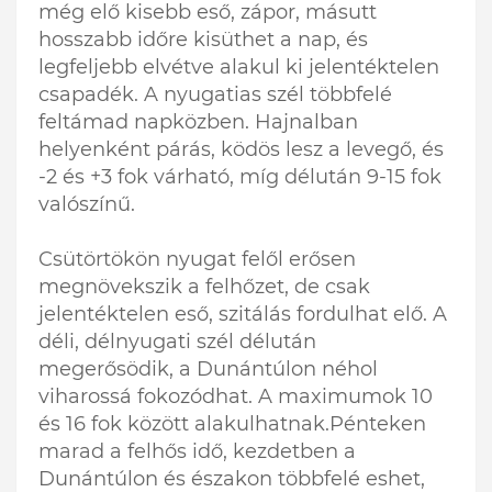
még elő kisebb eső, zápor, másutt
hosszabb időre kisüthet a nap, és
legfeljebb elvétve alakul ki jelentéktelen
csapadék. A nyugatias szél többfelé
feltámad napközben. Hajnalban
helyenként párás, ködös lesz a levegő, és
-2 és +3 fok várható, míg délután 9-15 fok
valószínű.
Csütörtökön nyugat felől erősen
megnövekszik a felhőzet, de csak
jelentéktelen eső, szitálás fordulhat elő. A
déli, délnyugati szél délután
megerősödik, a Dunántúlon néhol
viharossá fokozódhat. A maximumok 10
és 16 fok között alakulhatnak.Pénteken
marad a felhős idő, kezdetben a
Dunántúlon és északon többfelé eshet,