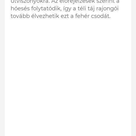
útviszonyokra. Az előrejelzések szerint a
hóesés folytatódik, így a téli táj rajongói
tovább élvezhetik ezt a fehér csodát.