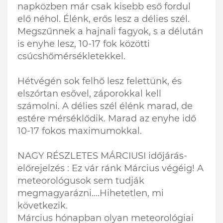
napközben már csak kisebb eső fordul
elő néhol. Élénk, erős lesz a délies szél.
Megszűnnek a hajnali fagyok, s a délután
is enyhe lesz, 10-17 fok közötti
csúcshőmérsékletekkel.
Hétvégén sok felhő lesz felettünk, és
elszórtan esővel, záporokkal kell
számolni. A délies szél élénk marad, de
estére mérséklődik. Marad az enyhe idő
10-17 fokos maximumokkal.
NAGY RÉSZLETES MÁRCIUSI időjárás-
előrejelzés : Ez vár ránk Március végéig! A
meteorológusok sem tudják
megmagyarázni….Hihetetlen, mi
következik.
Március hónapban olyan meteorológiai