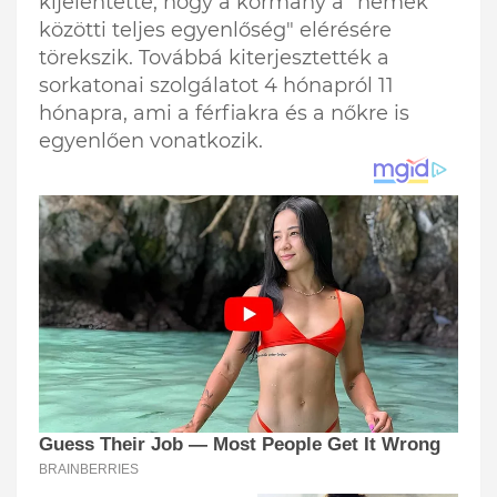
kijelentette, hogy a kormány a "nemek
közötti teljes egyenlőség" elérésére
törekszik. Továbbá kiterjesztették a
sorkatonai szolgálatot 4 hónapról 11
hónapra, ami a férfiakra és a nőkre is
egyenlően vonatkozik.