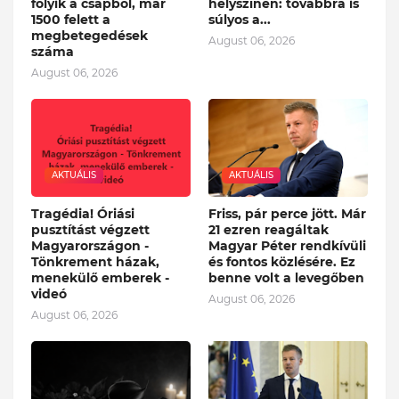
folyik a csapból, már
helyszínen: továbbra is
1500 felett a
súlyos a...
megbetegedések
August 06, 2026
száma
August 06, 2026
AKTUÁLIS
AKTUÁLIS
Tragédia! Óriási
Friss, pár perce jött. Már
pusztítást végzett
21 ezren reagáltak
Magyarországon -
Magyar Péter rendkívüli
Tönkrement házak,
és fontos közlésére. Ez
menekülő emberek -
benne volt a levegőben
videó
August 06, 2026
August 06, 2026