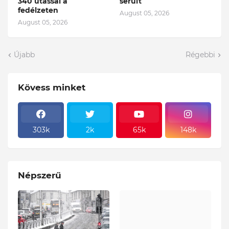
340 utassal a
sérült
fedélzeten
August 05, 2026
August 05, 2026
Újabb
Régebbi
Kövess minket
303k
2k
65k
148k
Népszerű