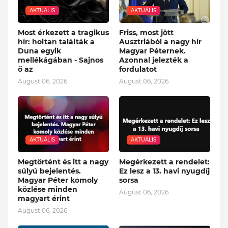
AKTUÁLIS
AKTUÁLIS
Most érkezett a tragikus
Friss, most jött
hír: holtan találták a
Ausztriából a nagy hír
Duna egyik
Magyar Péternek.
mellékágában - Sajnos
Azonnal jelezték a
ő az
fordulatot
August 06, 2026
August 06, 2026
AKTUÁLIS
AKTUÁLIS
Megtörtént és itt a nagy
Megérkezett a rendelet:
súlyú bejelentés.
Ez lesz a 13. havi nyugdíj
Magyar Péter komoly
sorsa
közlése minden
August 06, 2026
magyart érint
August 06, 2026