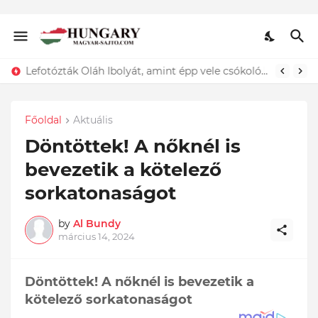
Lefotózták Oláh Ibolyát, amint épp vele csókolózik - EZT nem hiszed el, kinek a karjában kötött ki...ÍME
Főoldal
Aktuális
Döntöttek! A nőknél is
bevezetik a kötelező
sorkatonaságot
by
Al Bundy
március 14, 2024
Döntöttek! A nőknél is bevezetik a
kötelező sorkatonaságot