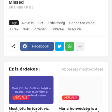
Tags
Aktuális
Élet
Érdekesség
Gondoltad volna
Hírek
Nők
Történet
Tudtad-e
Világunk
Facebook
Ez is érdekes
Az összes megtekintése
AKTUÁLIS
AKTUÁLIS
Most jött: fertőzött víz
Már a honvédség is a