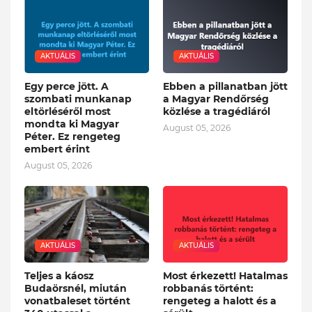
AKTUÁLIS
AKTUÁLIS
Egy perce jött. A
Ebben a pillanatban jött
szombati munkanap
a Magyar Rendőrség
eltörléséről most
közlése a tragédiáról
mondta ki Magyar
August 05, 2026
Péter. Ez rengeteg
embert érint
August 05, 2026
AKTUÁLIS
AKTUÁLIS
Teljes a káosz
Most érkezett! Hatalmas
Budaörsnél, miután
robbanás történt:
vonatbaleset történt
rengeteg a halott és a