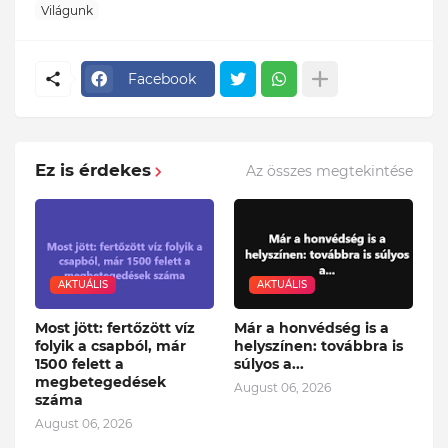
Világunk
Facebook
Ez is érdekes
Az összes megtekintése
AKTUÁLIS
AKTUÁLIS
Most jött: fertőzött víz
Már a honvédség is a
folyik a csapból, már
helyszínen: továbbra is
1500 felett a
súlyos a...
megbetegedések
August 06, 2026
száma
August 06, 2026