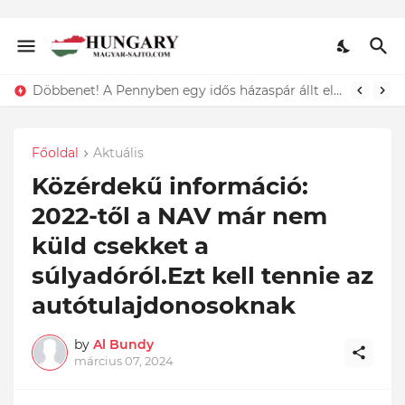
Lefotózták Oláh Ibolyát, amint épp vele csókolózik - EZT nem hiszed el, kinek a karjában kötött ki...ÍME
Főoldal
Aktuális
Közérdekű információ:
2022-től a NAV már nem
küld csekket a
súlyadóról.Ezt kell tennie az
autótulajdonosoknak
by
Al Bundy
március 07, 2024