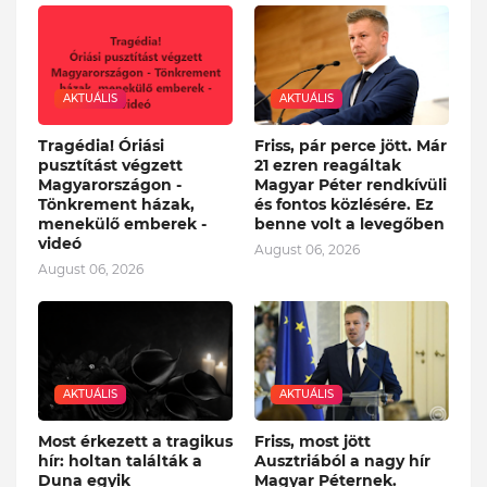
AKTUÁLIS
AKTUÁLIS
Tragédia! Óriási
Friss, pár perce jött. Már
pusztítást végzett
21 ezren reagáltak
Magyarországon -
Magyar Péter rendkívüli
Tönkrement házak,
és fontos közlésére. Ez
menekülő emberek -
benne volt a levegőben
videó
August 06, 2026
August 06, 2026
AKTUÁLIS
AKTUÁLIS
Most érkezett a tragikus
Friss, most jött
hír: holtan találták a
Ausztriából a nagy hír
Duna egyik
Magyar Péternek.