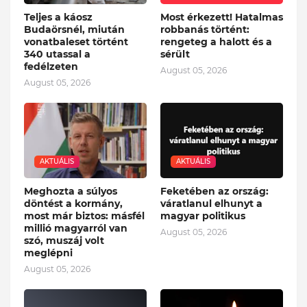
Teljes a káosz
Most érkezett! Hatalmas
Budaörsnél, miután
robbanás történt:
vonatbaleset történt
rengeteg a halott és a
340 utassal a
sérült
fedélzeten
August 05, 2026
August 05, 2026
AKTUÁLIS
AKTUÁLIS
Meghozta a súlyos
Feketében az ország:
döntést a kormány,
váratlanul elhunyt a
most már biztos: másfél
magyar politikus
millió magyarról van
August 05, 2026
szó, muszáj volt
meglépni
August 05, 2026