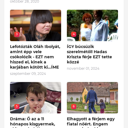
október 28, 2020
3
4
Lefotózták Oláh Ibolyát,
ÍGY búcsúzik
amint épp vele
szerelmétől! Hadas
csókolózik - EZT nem
Kriszta férje EZT tette
hiszed el, kinek a
közzé
karjában kötött ki...ÍME
november 01, 2024
szeptember 09, 2024
5
6
Dráma: Ő az a 11
Elhagyott a férjem egy
hónapos kisgyermek,
fiatal nőért. Engem