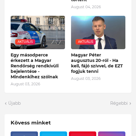
August 04, 2026
AKTUÁLIS
AKTUÁLIS
Egy másodperce
Magyar Péter
érkezett a Magyar
augusztus 20-ról - Ha
Rendőrség rendkívüli
kell, fájó szívvel, de EZT
bejelentése -
fogjuk tenni
Mindenkihez szólnak
August 03, 2026
August 03, 2026
Újabb
Régebbi
Kövess minket