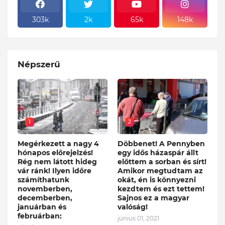
303k
2k
65k
148k
Népszerű
1
2
Megérkezett a nagy 4
Döbbenet! A Pennyben
hónapos előrejelzés!
egy idős házaspár állt
Rég nem látott hideg
előttem a sorban és sírt!
vár ránk! Ilyen időre
Amikor megtudtam az
számíthatunk
okát, én is könnyezni
novemberben,
kezdtem és ezt tettem!
decemberben,
Sajnos ez a magyar
januárban és
valóság!
februárban:
június 01, 2021