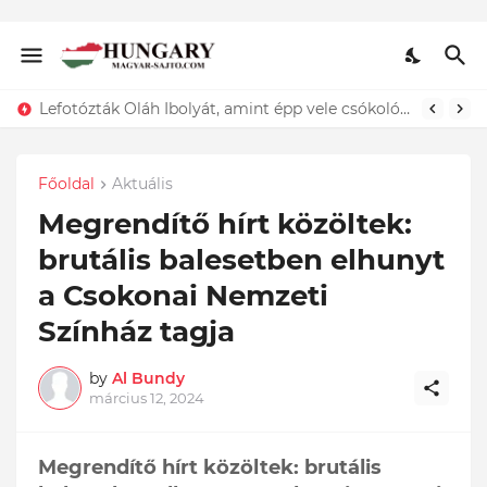
Lefotózták Oláh Ibolyát, amint épp vele csókolózik - EZT nem hiszed el, kinek a karjában kötött ki...ÍME
Főoldal
Aktuális
Megrendítő hírt közöltek:
brutális balesetben elhunyt
a Csokonai Nemzeti
Színház tagja
by
Al Bundy
március 12, 2024
Megrendítő hírt közöltek: brutális