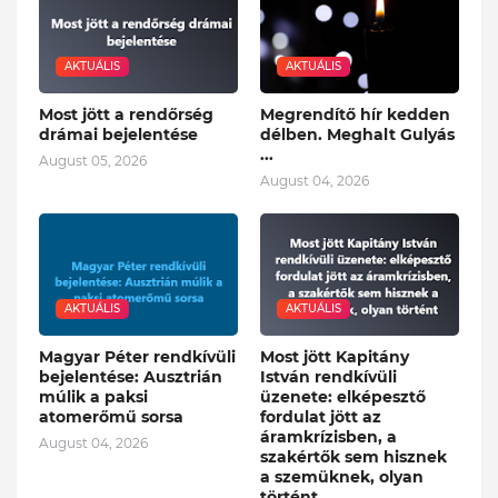
AKTUÁLIS
AKTUÁLIS
Most jött a rendőrség
Megrendítő hír kedden
drámai bejelentése
délben. Meghalt Gulyás
...
August 05, 2026
August 04, 2026
AKTUÁLIS
AKTUÁLIS
Magyar Péter rendkívüli
Most jött Kapitány
bejelentése: Ausztrián
István rendkívüli
múlik a paksi
üzenete: elképesztő
atomerőmű sorsa
fordulat jött az
áramkrízisben, a
August 04, 2026
szakértők sem hisznek
a szemüknek, olyan
történt