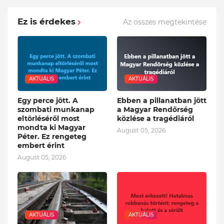
Ez is érdekes
Az összes megtekintése
AKTUÁLIS
AKTUÁLIS
Egy perce jött. A
Ebben a pillanatban jött
szombati munkanap
a Magyar Rendőrség
eltörléséről most
közlése a tragédiáról
mondta ki Magyar
August 05, 2026
Péter. Ez rengeteg
embert érint
August 05, 2026
AKTUÁLIS
AKTUÁLIS