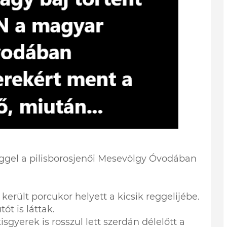
reggel a pilisborosjenői Mesevölgy Óvodában
 került porcukor helyett a kicsik reggelijébe.
t is láttak.
isgyerek is rosszul lett szerdán délelőtt a