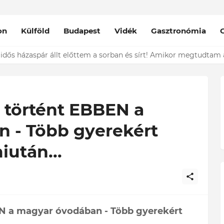
on
Külföld
Budapest
Vidék
Gasztronómia
nt épp vele csókolózik - EZT nem hiszed el, kinek a karjában kötöt
 történt EBBEN a
 - Több gyerekért
után...
N a magyar óvodában - Több gyerekért