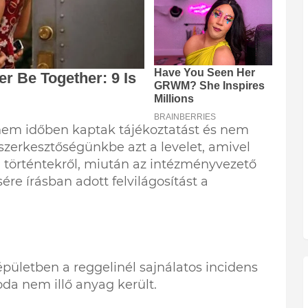
nem időben kaptak tájékoztatást és nem
szerkesztőségünkbe azt a levelet, amivel
a történtekről, miután az intézményvezető
re írásban adott felvilágosítást a
pületben a reggelinél sajnálatos incidens
oda nem illő anyag került.