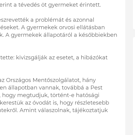
rint a tévedés öt gyermeket érintett.
zrevették a problémát és azonnal
éseket. A gyermekek orvosi ellátásban
tük. A gyermekek állapotáról a későbbiekben
ette: kivizsgálják az esetet, a hibázókat
z Országos Mentőszolgálatot, hány
lyen állapotban vannak, továbbá a Pest
 hogy megtudjuk, történt-e hatósági
gkerestük az óvodát is, hogy részletesebb
ekről. Amint válaszolnak, tájékoztatjuk