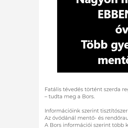
Fatális tévedés történt szerda 
– tudta meg a Bors.
Információink szerint tisztítószer
Az óvódánál mentő- és rendőrautó
A Bors információi szerint több k