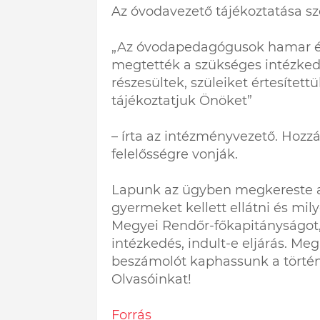
Az óvodavezető tájékoztatása sze
„Az óvodapedagógusok hamar és
megtették a szükséges intézked
részesültek, szüleiket értesítet
tájékoztatjuk Önöket”
– írta az intézményvezető. Hozzát
felelősségre vonják.
Lapunk az ügyben megkereste a
gyermeket kellett ellátni és mi
Megyei Rendőr-főkapitányságot,
intézkedés, indult-e eljárás. Me
beszámolót kaphassunk a történt
Olvasóinkat!
Forrás