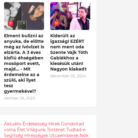
9
10
Elment bulizni az
Kiderült az
anyuka, de előtte
igazság! EZÉRT
még az ivóvizet is
nem ment oda
elzárta. A 3 éves
Szente Vajk Tóth
kisfiú éhségében
Gabiékhoz a
mosóport evett,
kiesésük után!
majd... - Mit
Nagyon kiakadt
érdemelne az a
december 02, 2024
szülő, aki ilyet
tesz
gyermekével?
október 26, 2020
Aktuális
Érdekesség
Hírek
Gondoltad
volna
Élet
Világunk
Történet
Tudtad-e
Segítség
Hírességek
Utcaemberek
Nők