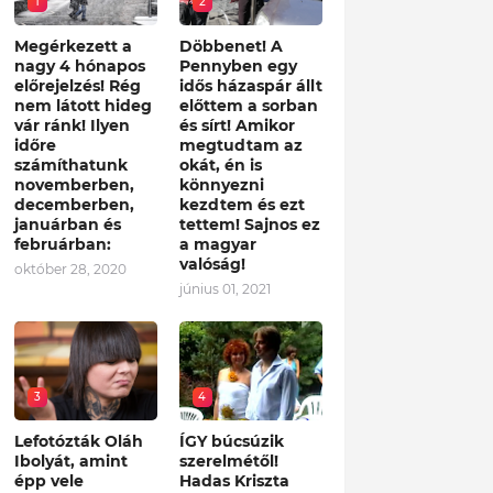
1
2
Megérkezett a
Döbbenet! A
nagy 4 hónapos
Pennyben egy
előrejelzés! Rég
idős házaspár állt
nem látott hideg
előttem a sorban
vár ránk! Ilyen
és sírt! Amikor
időre
megtudtam az
számíthatunk
okát, én is
novemberben,
könnyezni
decemberben,
kezdtem és ezt
januárban és
tettem! Sajnos ez
februárban:
a magyar
valóság!
október 28, 2020
június 01, 2021
3
4
Lefotózták Oláh
ÍGY búcsúzik
Ibolyát, amint
szerelmétől!
épp vele
Hadas Kriszta