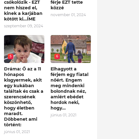
csókolózik - EZT
férje EZT tette
nem hiszed el,
közzé
kinek a karjában
november 01, 2024
kötött ki...ÍME
szeptember 09, 2024
5
6
Dráma: Ő az a 11
Elhagyott a
hónapos
férjem egy fiatal
kisgyermek, akit
nőért. Engem
egy kukában
meg mindenki
találtak és csak a
bolondnak néz,
szerencsének
amiért ebédet
köszönhető,
hordok neki,
hogy életben
hogy...
maradt.
június 01, 2021
Döbbenet ami
történt:
június 01, 2021