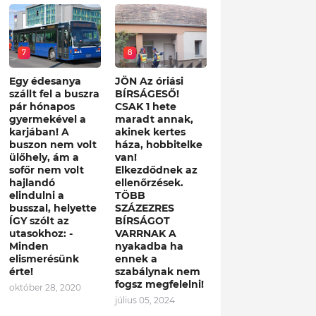
7
8
Egy édesanya
JÖN Az óriási
szállt fel a buszra
BÍRSÁGESŐ!
pár hónapos
CSAK 1 hete
gyermekével a
maradt annak,
karjában! A
akinek kertes
buszon nem volt
háza, hobbitelke
ülőhely, ám a
van!
sofőr nem volt
Elkezdődnek az
hajlandó
ellenőrzések.
elindulni a
TÖBB
busszal, helyette
SZÁZEZRES
ÍGY szólt az
BÍRSÁGOT
utasokhoz: -
VARRNAK A
Minden
nyakadba ha
elismerésünk
ennek a
érte!
szabálynak nem
fogsz megfelelni!
október 28, 2020
július 05, 2024