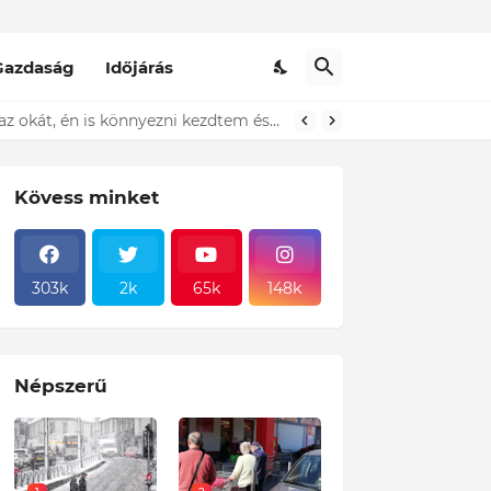
Gazdaság
Időjárás
t ki...ÍME
Döbbenet! A Pennyben egy idős házaspár állt előttem a sorban és sírt! Amikor megtudtam az okát, én is könnyezni kezdtem és ezt tettem! Sajnos ez a magyar valóság!
Kövess minket
303k
2k
65k
148k
Népszerű