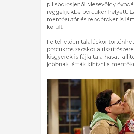
pilisborosjenői Mesevölgy óvodáb
reggelijükbe porcukor helyett. 
mentőautót és rendőröket is lát
került.
Feltehetően tálaláskor történhet
porcukros zacskót a tisztítószer
kisgyerek is fájlalta a hasát, áll
jobbnak látták kihívni a mentőke