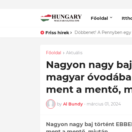
Főoldal
Itth
Friss hírek
Lefotózták Oláh Ibolyát, ami
Főoldal
Aktuális
Nagyon nagy baj
magyar óvodában
ment a mentő, mi
by
Al Bundy
-
március 01, 2024
Nagyon nagy baj történt EBBE
ment a mentő, miután...