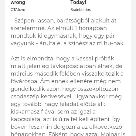
- Szépen-lassan, barátságból alakult át
szerelemmé. Az elmúlt 1 hónapban
mondtuk ki egymásnak, hogy egy pár
vagyunk - árulta el a színész az rtl.hu-nak.
Azt is elmondta, hogy a kassai próbák
miatt jelenleg távkapcsolatban élnek, de
március második felében visszaköltözik a
fővárosba. Ám ennek ellenére még nem
gondolkodik azon, hogy összeköltözzön
csodaszép kedvesével. Ugyanakkor még
egy további nagy feladat előtte áll:
kiskamasz fiával sem az igazi a
kapcsolata, azt is újra fel kell építeni. Így
bőven lesz min dolgoznia az elkövetkező
hónapokban. Főként, hogy azzal Molnár is