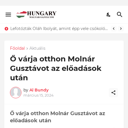
Lefotózták Oláh Ibolyát, amint épp vele csókolózik - EZT nem hiszed el, kinek a karjában kötött ki...ÍME
Főoldal
Aktuális
Ő várja otthon Molnár
Gusztávot az előadások
után
by
Al Bundy
március 15, 2024
Ő várja otthon Molnár Gusztávot az
előadások után