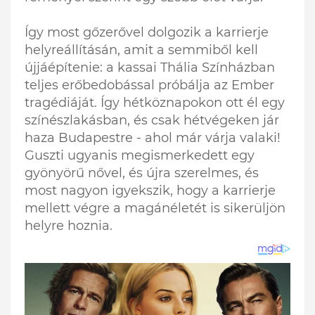
Így most gőzerővel dolgozik a karrierje
helyreállításán, amit a semmiből kell
újjáépítenie: a kassai Thália Színházban
teljes erőbedobással próbálja az Ember
tragédiáját. Így hétköznapokon ott él egy
színészlakásban, és csak hétvégeken jár
haza Budapestre - ahol már várja valaki!
Guszti ugyanis megismerkedett egy
gyönyörű nővel, és újra szerelmes, és
most nagyon igyekszik, hogy a karrierje
mellett végre a magánéletét is sikerüljön
helyre hoznia.