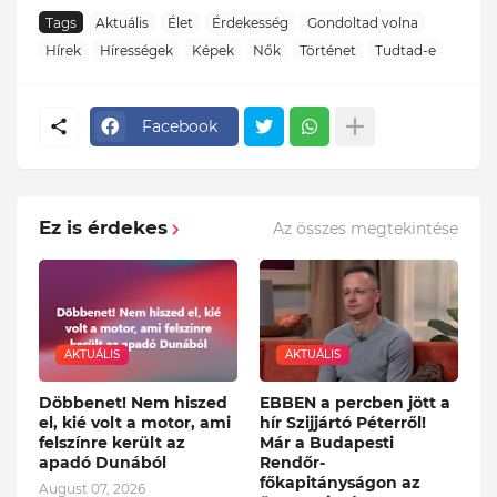
Tags
Aktuális
Élet
Érdekesség
Gondoltad volna
Hírek
Hírességek
Képek
Nők
Történet
Tudtad-e
Facebook
Ez is érdekes
Az összes megtekintése
AKTUÁLIS
AKTUÁLIS
Döbbenet! Nem hiszed
EBBEN a percben jött a
el, kié volt a motor, ami
hír Szijjártó Péterről!
felszínre került az
Már a Budapesti
apadó Dunából
Rendőr-
főkapitányságon az
August 07, 2026