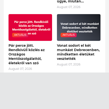
ügye, miután...
August 07, 2026
AKTUÁLIS
AKTUÁLIS
Pár perce jött.
Vonat sodort el két
Rendkívüli közlés az
munkást Debrecenben,
Országos
mindketten életüket
Mentőszolgálattól,
vesztették
életekről van szó
August 07, 2026
August 07, 2026
AKTUÁLIS
AKTUÁLIS
Ausztriából is óriási
Ítéletidő csap le az