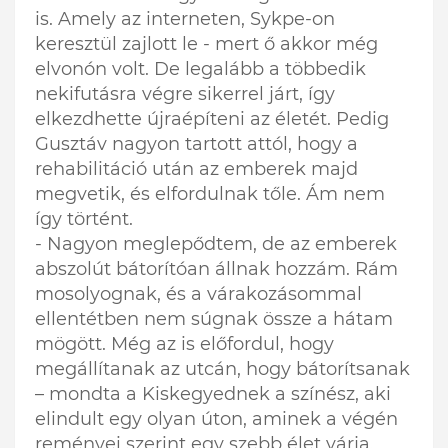
is. Amely az interneten, Sykpe-on
keresztül zajlott le - mert ő akkor még
elvonón volt. De legalább a többedik
nekifutásra végre sikerrel járt, így
elkezdhette újraépíteni az életét. Pedig
Gusztáv nagyon tartott attól, hogy a
rehabilitáció után az emberek majd
megvetik, és elfordulnak tőle. Ám nem
így történt.
- Nagyon meglepődtem, de az emberek
abszolút bátorítóan állnak hozzám. Rám
mosolyognak, és a várakozásommal
ellentétben nem súgnak össze a hátam
mögött. Még az is előfordul, hogy
megállítanak az utcán, hogy bátorítsanak
– mondta a Kiskegyednek a színész, aki
elindult egy olyan úton, aminek a végén
reményei szerint egy szebb élet várja.