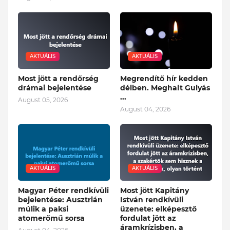
AKTUÁLIS
AKTUÁLIS
Most jött a rendőrség
Megrendítő hír kedden
drámai bejelentése
délben. Meghalt Gulyás
...
August 05, 2026
August 04, 2026
AKTUÁLIS
AKTUÁLIS
Magyar Péter rendkívüli
Most jött Kapitány
bejelentése: Ausztrián
István rendkívüli
múlik a paksi
üzenete: elképesztő
atomerőmű sorsa
fordulat jött az
áramkrízisben, a