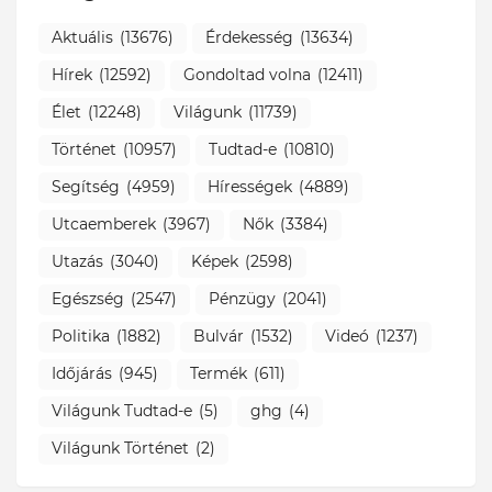
Aktuális
(13676)
Érdekesség
(13634)
Hírek
(12592)
Gondoltad volna
(12411)
Élet
(12248)
Világunk
(11739)
Történet
(10957)
Tudtad-e
(10810)
Segítség
(4959)
Hírességek
(4889)
Utcaemberek
(3967)
Nők
(3384)
Utazás
(3040)
Képek
(2598)
Egészség
(2547)
Pénzügy
(2041)
Politika
(1882)
Bulvár
(1532)
Videó
(1237)
Időjárás
(945)
Termék
(611)
Világunk Tudtad-e
(5)
ghg
(4)
Világunk Történet
(2)