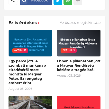
Facebook
Ez is érdekes
Az összes megtekintése
AKTUÁLIS
AKTUÁLIS
Egy perce jött. A
Ebben a pillanatban jött
szombati munkanap
a Magyar Rendőrség
eltörléséről most
közlése a tragédiáról
mondta ki Magyar
August 05, 2026
Péter. Ez rengeteg
embert érint
August 05, 2026