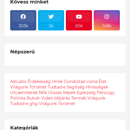
Kövess minket
303k
2k
65k
148k
Népszerű
Aktuális
Érdekesség
Hírek
Gondoltad volna
Élet
Világunk
Történet
Tudtad-e
Segítség
Hírességek
Utcaemberek
Nők
Utazás
Képek
Egészség
Pénzügy
Politika
Bulvár
Videó
Időjárás
Termék
Világunk
Tudtad-e
ghg
Világunk Történet
Kategóriák