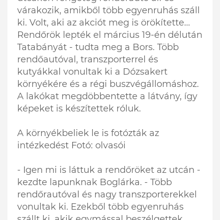
várakozik, amikből több egyenruhás száll
ki. Volt, aki az akciót meg is örökítette...
Rendőrök lepték el március 19-én délután
Tatabányát - tudta meg a Bors. Több
rendőautóval, transzporterrel és
kutyákkal vonultak ki a Dózsakert
környékére és a régi buszvégállomáshoz.
A lakókat megdöbbentette a látvány, így
képeket is készítettek róluk.
A környékbeliek le is fotózták az
intézkedést Fotó: olvasói
- Igen mi is láttuk a rendőröket az utcán -
kezdte lapunknak Boglárka. - Több
rendőrautóval és nagy transzporterekkel
vonultak ki. Ezekből több egyenruhás
szállt ki, akik egymással beszélgettek.