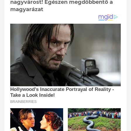
nagyvárost! Egészen megdöbbentő a
magyarázat