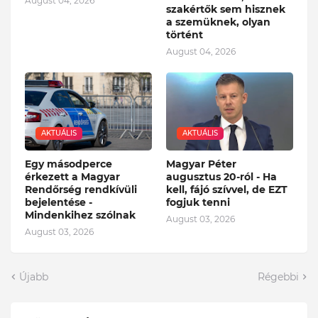
August 04, 2026
szakértők sem hisznek
a szemüknek, olyan
történt
August 04, 2026
AKTUÁLIS
AKTUÁLIS
Egy másodperce
Magyar Péter
érkezett a Magyar
augusztus 20-ról - Ha
Rendőrség rendkívüli
kell, fájó szívvel, de EZT
bejelentése -
fogjuk tenni
Mindenkihez szólnak
August 03, 2026
August 03, 2026
Újabb
Régebbi