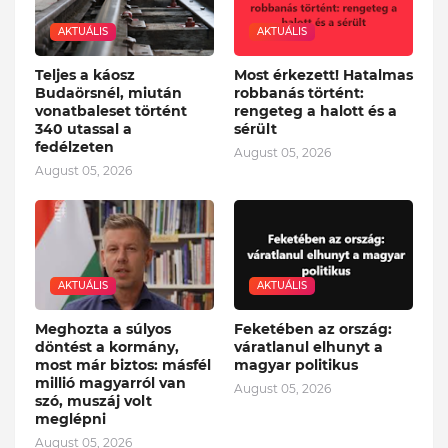
AKTUÁLIS
AKTUÁLIS
Teljes a káosz
Most érkezett! Hatalmas
Budaörsnél, miután
robbanás történt:
vonatbaleset történt
rengeteg a halott és a
340 utassal a
sérült
fedélzeten
August 05, 2026
August 05, 2026
AKTUÁLIS
AKTUÁLIS
Meghozta a súlyos
Feketében az ország:
döntést a kormány,
váratlanul elhunyt a
most már biztos: másfél
magyar politikus
millió magyarról van
August 05, 2026
szó, muszáj volt
meglépni
August 05, 2026