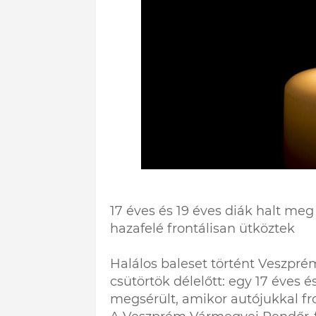
17 éves és 19 éves diák halt meg
hazafelé frontálisan ütköztek
Halálos baleset történt Veszpr
csütörtök délelőtt: egy 17 éves 
megsérült, amikor autójukkal fro