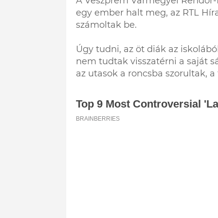
A Veszprém Vármegyei Rendőr-fők
egy ember halt meg, az RTL Hír
számoltak be.
Úgy tudni, az öt diák az iskolábó
nem tudtak visszatérni a saját s
az utasok a roncsba szorultak, a 