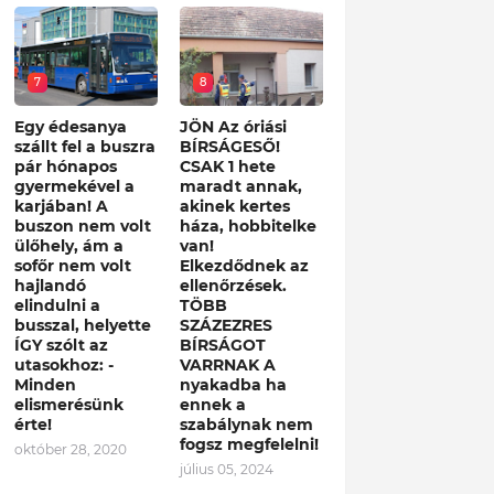
7
8
Egy édesanya
JÖN Az óriási
szállt fel a buszra
BÍRSÁGESŐ!
pár hónapos
CSAK 1 hete
gyermekével a
maradt annak,
karjában! A
akinek kertes
buszon nem volt
háza, hobbitelke
ülőhely, ám a
van!
sofőr nem volt
Elkezdődnek az
hajlandó
ellenőrzések.
elindulni a
TÖBB
busszal, helyette
SZÁZEZRES
ÍGY szólt az
BÍRSÁGOT
utasokhoz: -
VARRNAK A
Minden
nyakadba ha
elismerésünk
ennek a
érte!
szabálynak nem
fogsz megfelelni!
október 28, 2020
július 05, 2024