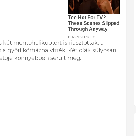
két mentőhelikoptert is riasztottak, a
s a győri kórházba vitték. Két diák súlyosan,
zetője könnyebben sérült meg.