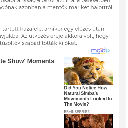
apitányság először azt írta: a balesetben
adónak azonban a mentők már két halottról
l tartott hazafelé, amikor egy előzés után
ávjukba. Az ütközés ereje akkora volt, hogy
tűzoltók szabadították ki őket.