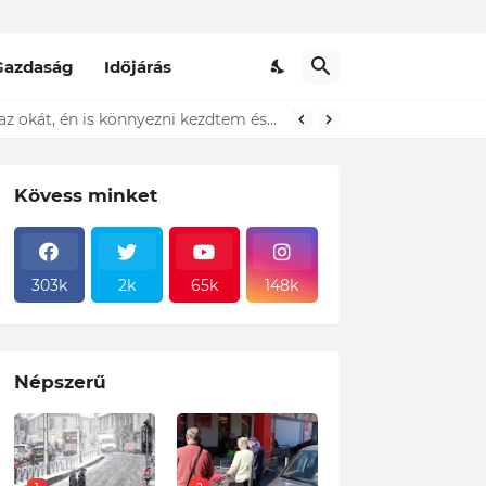
Gazdaság
Időjárás
t ki...ÍME
Döbbenet! A Pennyben egy idős házaspár állt előttem a sorban és sírt! Amikor megtudtam az okát, én is könnyezni kezdtem és ezt tettem! Sajnos ez a magyar valóság!
Kövess minket
303k
2k
65k
148k
Népszerű