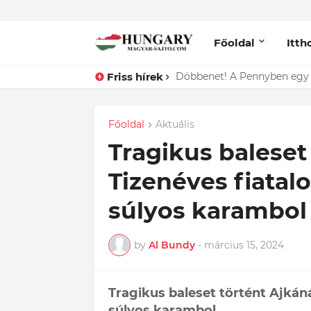
Főoldal
Itth
Friss hírek
Lefotózták Oláh Ibolyát, ami
Főoldal
Aktuális
Tragikus baleset 
Tizenéves fiatalo
súlyos karambol
by
Al Bundy
-
március 15, 2024
Tragikus baleset történt Ajkáná
súlyos karambol