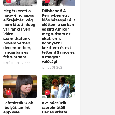
1
2
Megérkezett a
Döbbenet! A
nagy 4 hónapos
Pennyben egy
előrejelzés! Rég
idős házaspár állt
nem látott hideg
előttem a sorban
vár ránk! Ilyen
és sírt! Amikor
időre
megtudtam az
számíthatunk
okát, én is
novemberben,
könnyezni
decemberben,
kezdtem és ezt
januárban és
tettem! Sajnos ez
februárban:
a magyar
valóság!
október 28, 2020
június 01, 2021
3
4
Lefotózták Oláh
ÍGY búcsúzik
Ibolyát, amint
szerelmétől!
épp vele
Hadas Kriszta