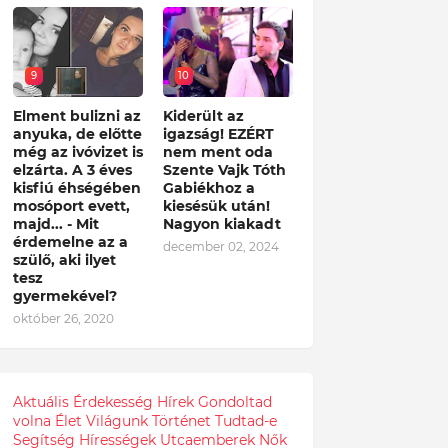
9
10
Elment bulizni az
Kiderült az
anyuka, de előtte
igazság! EZÉRT
még az ivóvizet is
nem ment oda
elzárta. A 3 éves
Szente Vajk Tóth
kisfiú éhségében
Gabiékhoz a
mosóport evett,
kiesésük után!
majd... - Mit
Nagyon kiakadt
érdemelne az a
december 02, 2024
szülő, aki ilyet
tesz
gyermekével?
október 26, 2020
Aktuális
Érdekesség
Hírek
Gondoltad
volna
Élet
Világunk
Történet
Tudtad-e
Segítség
Hírességek
Utcaemberek
Nők