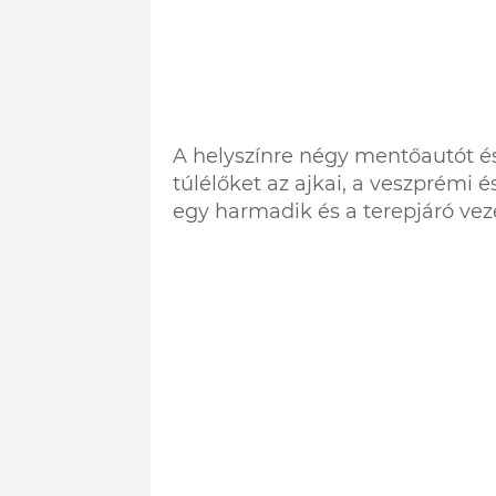
A helyszínre négy mentőautót és 
túlélőket az ajkai, a veszprémi é
egy harmadik és a terepjáró ve