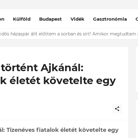
on
Külföld
Budapest
Vidék
Gasztronómia
nt épp vele csókolózik - EZT nem hiszed el, kinek a karjában kötöt
történt Ajkánál:
k életét követelte egy
l: Tizenéves fiatalok életét követelte egy