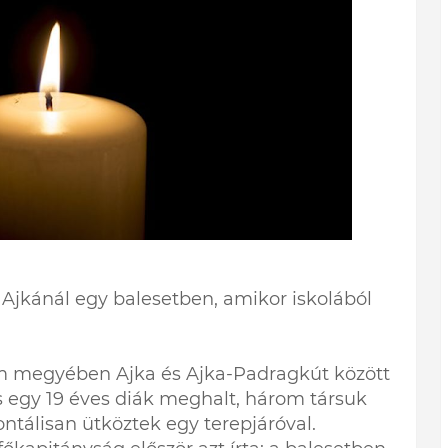
 Ajkánál egy balesetben, amikor iskolából
ém megyében Ajka és Ajka-Padragkút között
és egy 19 éves diák meghalt, három társuk
ntálisan ütköztek egy terepjáróval.