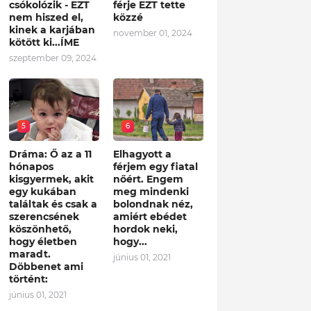
csókolózik - EZT
férje EZT tette
nem hiszed el,
közzé
kinek a karjában
november 01, 2024
kötött ki...ÍME
szeptember 09, 2024
5
6
Dráma: Ő az a 11
Elhagyott a
hónapos
férjem egy fiatal
kisgyermek, akit
nőért. Engem
egy kukában
meg mindenki
találtak és csak a
bolondnak néz,
szerencsének
amiért ebédet
köszönhető,
hordok neki,
hogy életben
hogy...
maradt.
június 01, 2021
Döbbenet ami
történt:
június 01, 2021