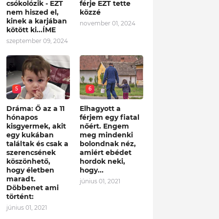
csókolózik - EZT
férje EZT tette
nem hiszed el,
közzé
kinek a karjában
november 01, 2024
kötött ki...ÍME
szeptember 09, 2024
5
6
Dráma: Ő az a 11
Elhagyott a
hónapos
férjem egy fiatal
kisgyermek, akit
nőért. Engem
egy kukában
meg mindenki
találtak és csak a
bolondnak néz,
szerencsének
amiért ebédet
köszönhető,
hordok neki,
hogy életben
hogy...
maradt.
június 01, 2021
Döbbenet ami
történt:
június 01, 2021