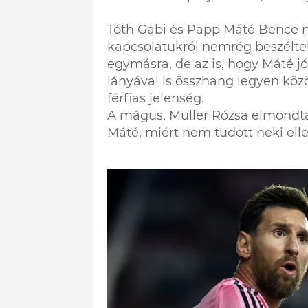
Tóth Gabi és Papp Máté Bence m
kapcsolatukról nemrég beszéltek
egymásra, de az is, hogy Máté jó
lányával is összhang legyen közö
férfias jelenség.
A mágus, Müller Rózsa elmondta
Máté, miért nem tudott neki elle