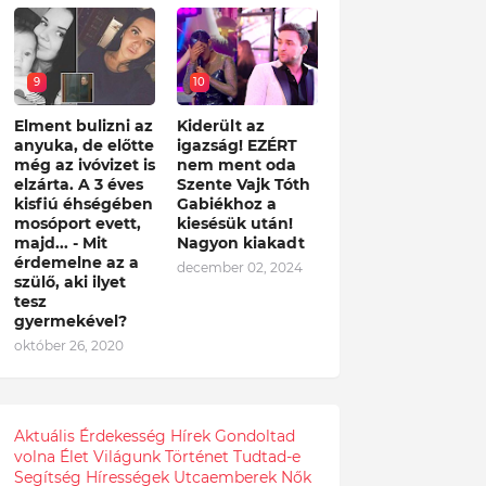
9
10
Elment bulizni az
Kiderült az
anyuka, de előtte
igazság! EZÉRT
még az ivóvizet is
nem ment oda
elzárta. A 3 éves
Szente Vajk Tóth
kisfiú éhségében
Gabiékhoz a
mosóport evett,
kiesésük után!
majd... - Mit
Nagyon kiakadt
érdemelne az a
december 02, 2024
szülő, aki ilyet
tesz
gyermekével?
október 26, 2020
Aktuális
Érdekesség
Hírek
Gondoltad
volna
Élet
Világunk
Történet
Tudtad-e
Segítség
Hírességek
Utcaemberek
Nők