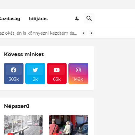
Gazdaság
Időjárás
t ki...ÍME
Döbbenet! A Pennyben egy idős házaspár állt előttem a sorban és sírt! Amikor megtudtam az okát, én is könnyezni kezdtem és ezt tettem! Sajnos ez a magyar valóság!
Kövess minket
303k
2k
65k
148k
Népszerű