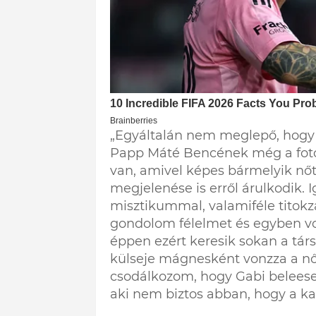
„Egyáltalán nem meglepő, hogy T
Papp Máté Bencének még a fotóin
van, amivel képes bármelyik nőt 
megjelenése is erről árulkodik. 
misztikummal, valamiféle titokza
gondolom félelmet és egyben vo
éppen ezért keresik sokan a tár
külseje mágnesként vonzza a nő
csodálkozom, hogy Gabi beleeset
aki nem biztos abban, hogy a kap