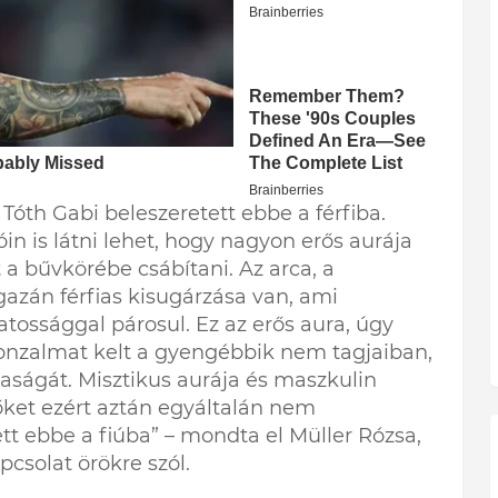
óth Gabi beleszeretett ebbe a férfiba.
 is látni lehet, hogy nagyon erős aurája
a bűvkörébe csábítani. Az arca, a
Igazán férfias kisugárzása van, ami
tossággal párosul. Ez az erős aura, úgy
nzalmat kelt a gyengébbik nem tagjaiban,
saságát. Misztikus aurája és maszkulin
ket ezért aztán egyáltalán nem
t ebbe a fiúba” – mondta el Müller Rózsa,
csolat örökre szól.