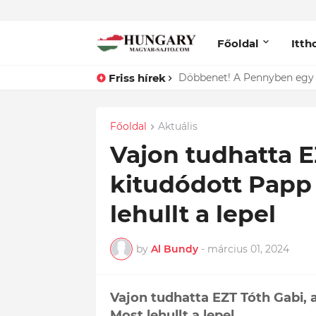
Főoldal
Itth
Friss hírek
Lefotózták Oláh Ibolyát, ami
Főoldal
Aktuális
Vajon tudhatta E
kitudódott Papp
lehullt a lepel
by
Al Bundy
-
március 01, 2024
Vajon tudhatta EZT Tóth Gabi,
Most lehullt a lepel