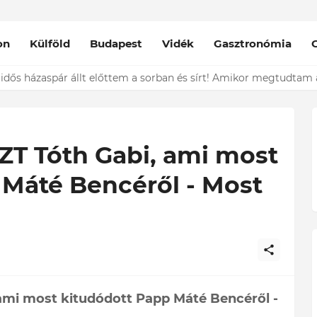
on
Külföld
Budapest
Vidék
Gasztronómia
nt épp vele csókolózik - EZT nem hiszed el, kinek a karjában kötöt
ZT Tóth Gabi, ami most
 Máté Bencéről - Most
 ami most kitudódott Papp Máté Bencéről -