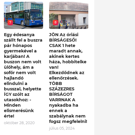
7
8
Egy édesanya
JÖN Az óriási
szállt fel a buszra
BÍRSÁGESŐ!
pár hónapos
CSAK 1 hete
gyermekével a
maradt annak,
karjában! A
akinek kertes
buszon nem volt
háza, hobbitelke
ülőhely, ám a
van!
sofőr nem volt
Elkezdődnek az
hajlandó
ellenőrzések.
elindulni a
TÖBB
busszal, helyette
SZÁZEZRES
ÍGY szólt az
BÍRSÁGOT
utasokhoz: -
VARRNAK A
Minden
nyakadba ha
elismerésünk
ennek a
érte!
szabálynak nem
fogsz megfelelni!
október 28, 2020
július 05, 2024