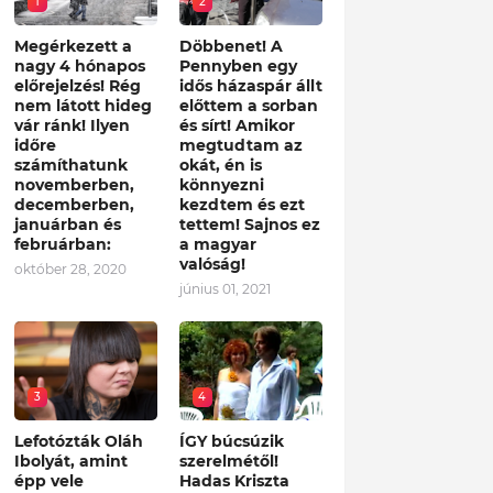
1
2
Megérkezett a
Döbbenet! A
nagy 4 hónapos
Pennyben egy
előrejelzés! Rég
idős házaspár állt
nem látott hideg
előttem a sorban
vár ránk! Ilyen
és sírt! Amikor
időre
megtudtam az
számíthatunk
okát, én is
novemberben,
könnyezni
decemberben,
kezdtem és ezt
januárban és
tettem! Sajnos ez
februárban:
a magyar
valóság!
október 28, 2020
június 01, 2021
3
4
Lefotózták Oláh
ÍGY búcsúzik
Ibolyát, amint
szerelmétől!
épp vele
Hadas Kriszta