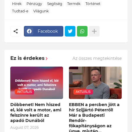
Hírek
Pénzügy
Segítség
Termék
Történet
Tudtad-e
Világunk
Facebook
Ez is érdekes
Az összes megtekintése
AKTUÁLIS
AKTUÁLIS
Döbbenet! Nem hiszed
EBBEN a percben jött a
el, kié volt a motor, ami
hír Szijjártó Péterről!
felszínre került az
Már a Budapesti
apadó Dunából
Rendőr-
főkapitányságon az
August 07, 2026
ügye, miután...