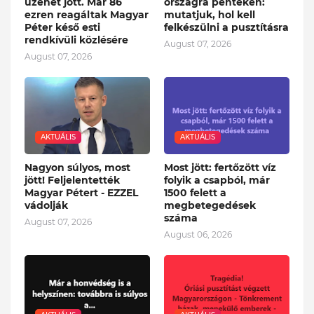
üzenet jött. Már 86
országra pénteken:
ezren reagáltak Magyar
mutatjuk, hol kell
Péter késő esti
felkészülni a pusztításra
rendkívüli közlésére
August 07, 2026
August 07, 2026
AKTUÁLIS
AKTUÁLIS
Nagyon súlyos, most
Most jött: fertőzött víz
jött! Feljelentették
folyik a csapból, már
Magyar Pétert - EZZEL
1500 felett a
vádolják
megbetegedések
száma
August 07, 2026
August 06, 2026