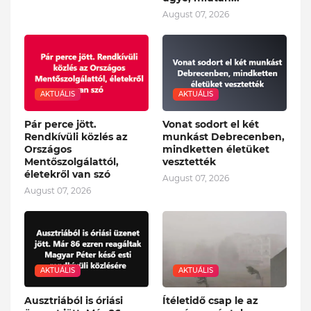
August 07, 2026
AKTUÁLIS
AKTUÁLIS
Pár perce jött.
Vonat sodort el két
Rendkívüli közlés az
munkást Debrecenben,
Országos
mindketten életüket
Mentőszolgálattól,
vesztették
életekről van szó
August 07, 2026
August 07, 2026
AKTUÁLIS
AKTUÁLIS
Ausztriából is óriási
Ítéletidő csap le az