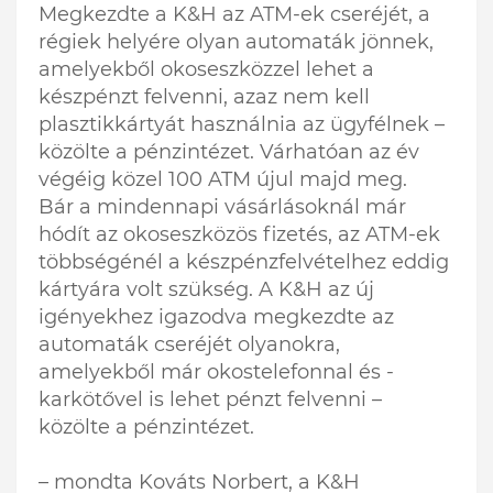
Megkezdte a K&H az ATM-ek cseréjét, a
régiek helyére olyan automaták jönnek,
amelyekből okoseszközzel lehet a
készpénzt felvenni, azaz nem kell
plasztikkártyát használnia az ügyfélnek –
közölte a pénzintézet. Várhatóan az év
végéig közel 100 ATM újul majd meg.
Bár a mindennapi vásárlásoknál már
hódít az okoseszközös fizetés, az ATM-ek
többségénél a készpénzfelvételhez eddig
kártyára volt szükség. A K&H az új
igényekhez igazodva megkezdte az
automaták cseréjét olyanokra,
amelyekből már okostelefonnal és -
karkötővel is lehet pénzt felvenni –
közölte a pénzintézet.
– mondta Kováts Norbert, a K&H