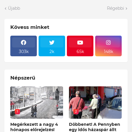
Újabb
Régebbi
Kövess minket
303k
2k
65k
148k
Népszerű
1
2
Megérkezett a nagy 4
Döbbenet! A Pennyben
hónapos előrejelzés!
egy idős házaspár állt