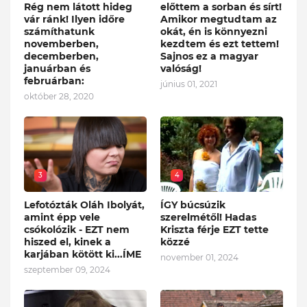
Rég nem látott hideg
előttem a sorban és sírt!
vár ránk! Ilyen időre
Amikor megtudtam az
számíthatunk
okát, én is könnyezni
novemberben,
kezdtem és ezt tettem!
decemberben,
Sajnos ez a magyar
januárban és
valóság!
februárban:
június 01, 2021
október 28, 2020
3
4
Lefotózták Oláh Ibolyát,
ÍGY búcsúzik
amint épp vele
szerelmétől! Hadas
csókolózik - EZT nem
Kriszta férje EZT tette
hiszed el, kinek a
közzé
karjában kötött ki...ÍME
november 01, 2024
szeptember 09, 2024