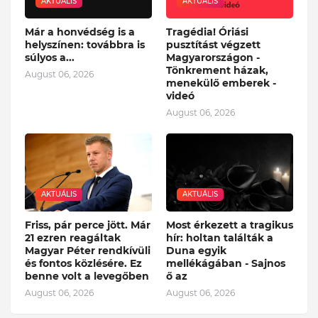
AKTUÁLIS
AKTUÁLIS
Már a honvédség is a
Tragédia! Óriási
helyszínen: továbbra is
pusztítást végzett
súlyos a...
Magyarországon -
Tönkrement házak,
August 06, 2026
menekülő emberek -
videó
August 06, 2026
AKTUÁLIS
AKTUÁLIS
Friss, pár perce jött. Már
Most érkezett a tragikus
21 ezren reagáltak
hír: holtan találták a
Magyar Péter rendkívüli
Duna egyik
és fontos közlésére. Ez
mellékágában - Sajnos
benne volt a levegőben
ő az
August 06, 2026
August 06, 2026