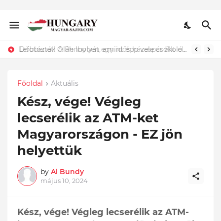
Lefotózták Oláh Ibolyát, amint épp vele csókolózik - EZT nem hiszed el, kinek a karjában kötött ki...ÍME
Főoldal
Aktuális
Kész, vége! Végleg
lecserélik az ATM-ket
Magyarországon - EZ jön
helyettük
by
Al Bundy
május 10, 2024
Kész, vége! Végleg lecserélik az ATM-