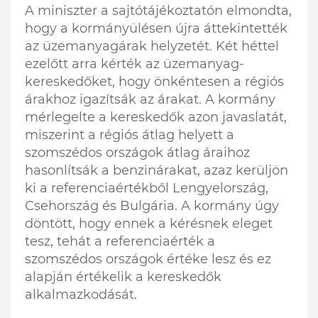
A miniszter a sajtótájékoztatón elmondta,
hogy a kormányülésen újra áttekintették
az üzemanyagárak helyzetét. Két héttel
ezelőtt arra kérték az üzemanyag-
kereskedőket, hogy önkéntesen a régiós
árakhoz igazítsák az árakat. A kormány
mérlegelte a kereskedők azon javaslatát,
miszerint a régiós átlag helyett a
szomszédos országok átlag áraihoz
hasonlítsák a benzinárakat, azaz kerüljön
ki a referenciaértékből Lengyelország,
Csehország és Bulgária. A kormány úgy
döntött, hogy ennek a kérésnek eleget
tesz, tehát a referenciaérték a
szomszédos országok értéke lesz és ez
alapján értékelik a kereskedők
alkalmazkodását.