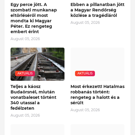
Egy perce jött. A
Ebben a pillanatban jött
szombati munkanap
a Magyar Rendőrség
eltörléséről most
közlése a tragédiáról
mondta ki Magyar
August 05, 2026
Péter. Ez rengeteg
embert érint
August 05, 2026
AKTUÁLIS
AKTUÁLIS
Teljes a káosz
Most érkezett! Hatalmas
Budaörsnél, miután
robbanás történt:
vonatbaleset történt
rengeteg a halott és a
340 utassal a
sérült
fedélzeten
August 05, 2026
August 05, 2026