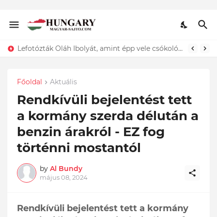
Lefotózták Oláh Ibolyát, amint épp vele csókolózik - EZT nem hiszed el, kinek a karjában kötött ki...ÍME
Főoldal
Aktuális
Rendkívüli bejelentést tett
a kormány szerda délután a
benzin árakról - EZ fog
történni mostantól
by
Al Bundy
május 08, 2024
Rendkívüli bejelentést tett a kormány