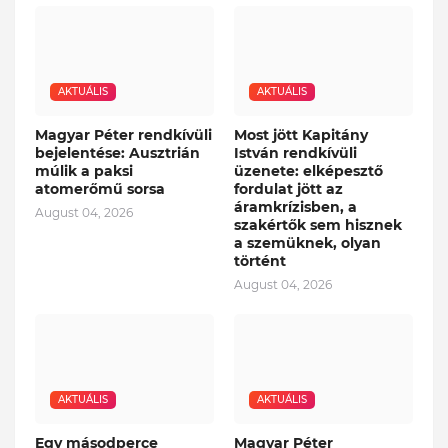
AKTUÁLIS
AKTUÁLIS
Magyar Péter rendkívüli
Most jött Kapitány
bejelentése: Ausztrián
István rendkívüli
múlik a paksi
üzenete: elképesztő
atomerőmű sorsa
fordulat jött az
áramkrízisben, a
August 04, 2026
szakértők sem hisznek
a szemüknek, olyan
történt
August 04, 2026
AKTUÁLIS
AKTUÁLIS
Egy másodperce
Magyar Péter