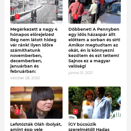
1
2
Megérkezett a nagy 4
Döbbenet! A Pennyben
hónapos előrejelzés!
egy idős házaspár állt
Rég nem látott hideg
előttem a sorban és sírt!
vár ránk! Ilyen időre
Amikor megtudtam az
számíthatunk
okát, én is könnyezni
novemberben,
kezdtem és ezt tettem!
decemberben,
Sajnos ez a magyar
januárban és
valóság!
februárban:
június 01, 2021
október 28, 2020
3
4
Lefotózták Oláh Ibolyát,
ÍGY búcsúzik
amint épp vele
szerelmétől! Hadas