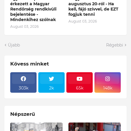
érkezett a Magyar
augusztus 20-ról - Ha
Rendőrség rendkívüli
kell, fájó szívvel, de EZT
bejelentése -
fogjuk tenni
Mindenkihez szólnak
August 03, 2026
August 03, 2026
Újabb
Régebbi
Kövess minket
303k
2k
65k
148k
Népszerű