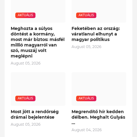
AKTUÁLIS
AKTUÁLIS
Meghozta a súlyos
Feketében az ország:
döntést a kormány,
váratlanul elhunyt a
most már biztos: másfél
magyar politikus
millió magyarról van
August 05, 2026
szó, muszáj volt
meglépni
August 05, 2026
AKTUÁLIS
AKTUÁLIS
Most jött a rendőrség
Megrendítő hír kedden
drámai bejelentése
délben. Meghalt Gulyás
...
August 05, 2026
August 04, 2026