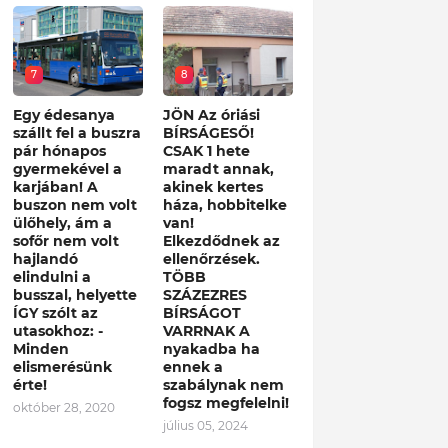
7
8
Egy édesanya
JÖN Az óriási
szállt fel a buszra
BÍRSÁGESŐ!
pár hónapos
CSAK 1 hete
gyermekével a
maradt annak,
karjában! A
akinek kertes
buszon nem volt
háza, hobbitelke
ülőhely, ám a
van!
sofőr nem volt
Elkezdődnek az
hajlandó
ellenőrzések.
elindulni a
TÖBB
busszal, helyette
SZÁZEZRES
ÍGY szólt az
BÍRSÁGOT
utasokhoz: -
VARRNAK A
Minden
nyakadba ha
elismerésünk
ennek a
érte!
szabálynak nem
fogsz megfelelni!
október 28, 2020
július 05, 2024