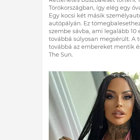
Törökországban, így elég egy óva
Egy kocsi két másik személyaut
autópályán. Ez tömegbalesethez 
szembe sávba, ami legalább 10 
továbbá súlyosan megsérült. A t
továbbá az embereket mentik és a
The Sun.