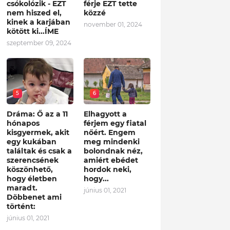
csókolózik - EZT
férje EZT tette
nem hiszed el,
közzé
kinek a karjában
november 01, 2024
kötött ki...ÍME
szeptember 09, 2024
5
6
Dráma: Ő az a 11
Elhagyott a
hónapos
férjem egy fiatal
kisgyermek, akit
nőért. Engem
egy kukában
meg mindenki
találtak és csak a
bolondnak néz,
szerencsének
amiért ebédet
köszönhető,
hordok neki,
hogy életben
hogy...
maradt.
június 01, 2021
Döbbenet ami
történt:
június 01, 2021