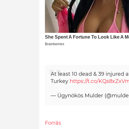
At least 10 dead & 39 injured a
Turkey
https://t.co/KQs8xZxV
— Ügynökös Mulder (@mulder
Forrás