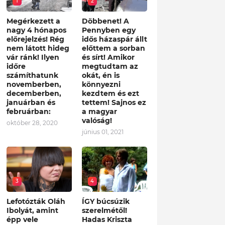
1
2
Megérkezett a
Döbbenet! A
nagy 4 hónapos
Pennyben egy
előrejelzés! Rég
idős házaspár állt
nem látott hideg
előttem a sorban
vár ránk! Ilyen
és sírt! Amikor
időre
megtudtam az
számíthatunk
okát, én is
novemberben,
könnyezni
decemberben,
kezdtem és ezt
januárban és
tettem! Sajnos ez
februárban:
a magyar
valóság!
október 28, 2020
június 01, 2021
3
4
Lefotózták Oláh
ÍGY búcsúzik
Ibolyát, amint
szerelmétől!
épp vele
Hadas Kriszta