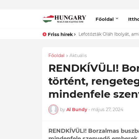
Főoldal
Itth
Friss hírek
ÍGY búcsúzik szerelmétől! Ha
Főoldal
Aktuális
RENDKÍVÜLI! Bor
történt, rengete
mindenfele sze
by
Al Bundy
-
május 27, 2024
RENDKÍVÜLI! Borzalmas buszba
mindenfele szenvedő emberek