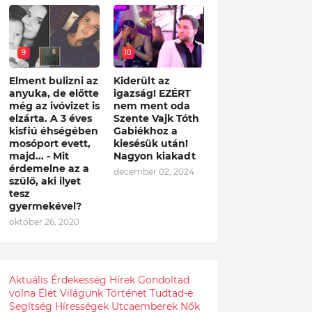
9
10
Elment bulizni az
Kiderült az
anyuka, de előtte
igazság! EZÉRT
még az ivóvizet is
nem ment oda
elzárta. A 3 éves
Szente Vajk Tóth
kisfiú éhségében
Gabiékhoz a
mosóport evett,
kiesésük után!
majd... - Mit
Nagyon kiakadt
érdemelne az a
december 02, 2024
szülő, aki ilyet
tesz
gyermekével?
október 26, 2020
Aktuális
Érdekesség
Hírek
Gondoltad
volna
Élet
Világunk
Történet
Tudtad-e
Segítség
Hírességek
Utcaemberek
Nők