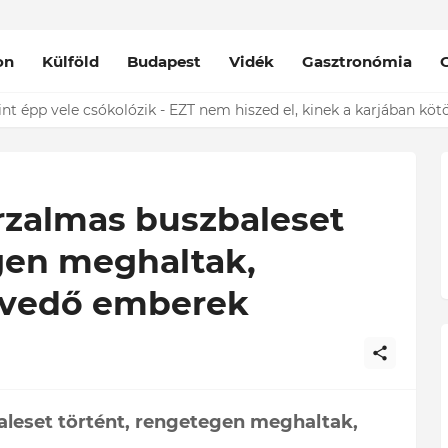
on
Külföld
Budapest
Vidék
Gasztronómia
das Kriszta férje EZT tette közzé
zalmas buszbaleset
gen meghaltak,
nvedő emberek
leset történt, rengetegen meghaltak,