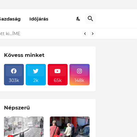
Gazdaság
Időjárás
Kövess minket
303k
2k
65k
148k
Népszerű