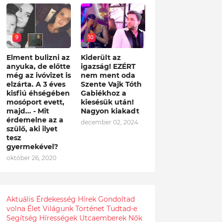
9
10
Elment bulizni az
Kiderült az
anyuka, de előtte
igazság! EZÉRT
még az ivóvizet is
nem ment oda
elzárta. A 3 éves
Szente Vajk Tóth
kisfiú éhségében
Gabiékhoz a
mosóport evett,
kiesésük után!
majd... - Mit
Nagyon kiakadt
érdemelne az a
december 02, 2024
szülő, aki ilyet
tesz
gyermekével?
október 26, 2020
Aktuális
Érdekesség
Hírek
Gondoltad
volna
Élet
Világunk
Történet
Tudtad-e
Segítség
Hírességek
Utcaemberek
Nők