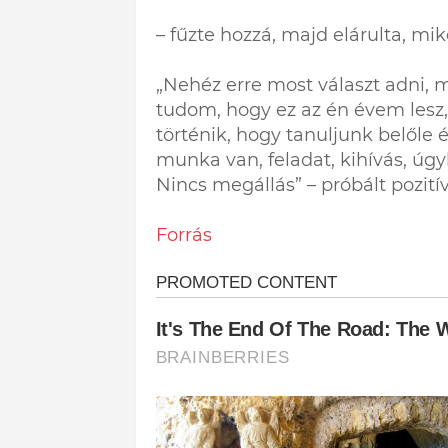
– fűzte hozzá, majd elárulta, mik
„Nehéz erre most választ adni, 
tudom, hogy ez az én évem lesz,
történik, hogy tanuljunk belőle
munka van, feladat, kihívás, úg
Nincs megállás” – próbált pozití
Forrás