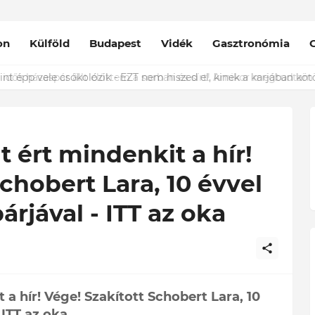
on
Külföld
Budapest
Vidék
Gasztronómia
nt épp vele csókolózik - EZT nem hiszed el, kinek a karjában kötöt
 ért mindenkit a hír!
chobert Lara, 10 évvel
árjával - ITT az oka
a hír! Vége! Szakított Schobert Lara, 10
 ITT az oka