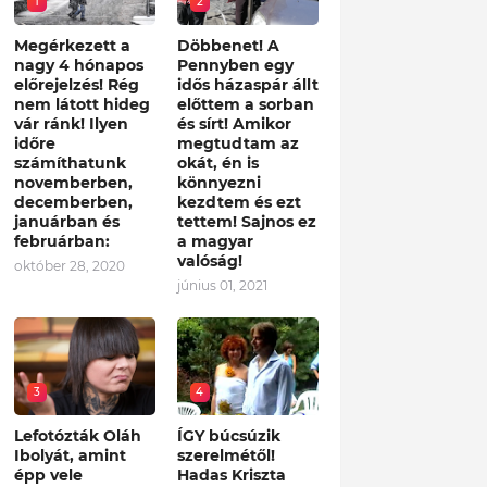
1
2
Megérkezett a
Döbbenet! A
nagy 4 hónapos
Pennyben egy
előrejelzés! Rég
idős házaspár állt
nem látott hideg
előttem a sorban
vár ránk! Ilyen
és sírt! Amikor
időre
megtudtam az
számíthatunk
okát, én is
novemberben,
könnyezni
decemberben,
kezdtem és ezt
januárban és
tettem! Sajnos ez
februárban:
a magyar
valóság!
október 28, 2020
június 01, 2021
3
4
Lefotózták Oláh
ÍGY búcsúzik
Ibolyát, amint
szerelmétől!
épp vele
Hadas Kriszta