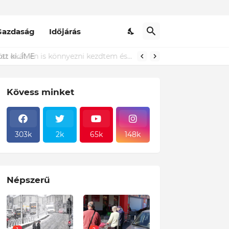
Gazdaság
Időjárás
t ki...ÍME
Kövess minket
303k
2k
65k
148k
Népszerű