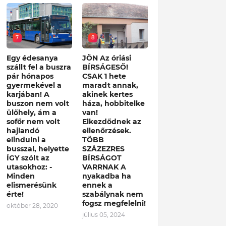
7
8
Egy édesanya
JÖN Az óriási
szállt fel a buszra
BÍRSÁGESŐ!
pár hónapos
CSAK 1 hete
gyermekével a
maradt annak,
karjában! A
akinek kertes
buszon nem volt
háza, hobbitelke
ülőhely, ám a
van!
sofőr nem volt
Elkezdődnek az
hajlandó
ellenőrzések.
elindulni a
TÖBB
busszal, helyette
SZÁZEZRES
ÍGY szólt az
BÍRSÁGOT
utasokhoz: -
VARRNAK A
Minden
nyakadba ha
elismerésünk
ennek a
érte!
szabálynak nem
fogsz megfelelni!
október 28, 2020
július 05, 2024