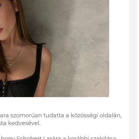
Lara szomorúan tudatta a közösségi oldalán,
ta kedvesével.
 hogy Schobert Larára a korábbi szakítása