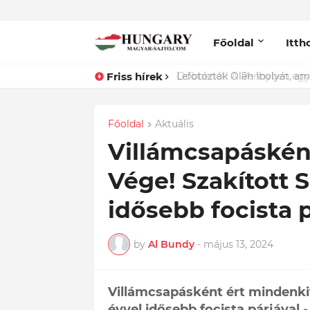
Főoldal
Itth
Friss hírek
Lefotózták Oláh Ibolyát, ami
Főoldal
Aktuális
Villámcsapásként
Vége! Szakított S
idősebb focista p
by
Al Bundy
-
május 13, 2024
Villámcsapásként ért mindenkit 
évvel idősebb focista párjával -