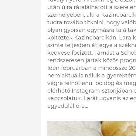
után újra rátalálhatott a szerel
személyében, aki a Kazincbarcika
tudta tovább titkolni, hogy való
olyan gyorsan egymásra találtak
költöztek Kazincbarcikán. Lara ké
szinte teljesben áttegye a székhe
kedvese focizott. Tamást a Scho
rendszeresen jártak közös progr
Idén februárban a mindössze 20 
nem aktuális náluk a gyerektém
végre felhőtlenül boldog és megt
elérhető Instagram-sztorijában e
kapcsolatuk. Larát ugyanis az eg
egyedülálló-e...