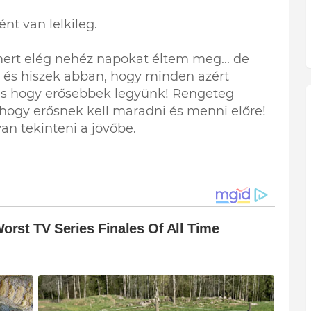
ént van lelkileg.
mert elég nehéz napokat éltem meg... de
 és hiszek abban, hogy minden azért
 és hogy erősebbek legyünk! Rengeteg
yhogy erősnek kell maradni és menni előre!
van tekinteni a jövőbe.