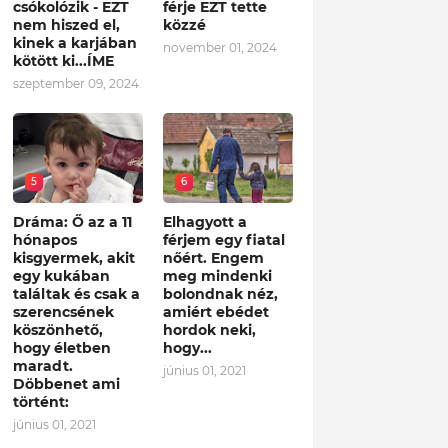
csókolózik - EZT
férje EZT tette
nem hiszed el,
közzé
kinek a karjában
november 01, 2024
kötött ki...ÍME
szeptember 09, 2024
5
6
Dráma: Ő az a 11
Elhagyott a
hónapos
férjem egy fiatal
kisgyermek, akit
nőért. Engem
egy kukában
meg mindenki
találtak és csak a
bolondnak néz,
szerencsének
amiért ebédet
köszönhető,
hordok neki,
hogy életben
hogy...
maradt.
június 01, 2021
Döbbenet ami
történt:
június 01, 2021