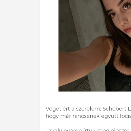
Véget ért a szerelem: Schobert 
hogy már nincsenek együtt focis
Tavaly nyáron írtuk meg először,