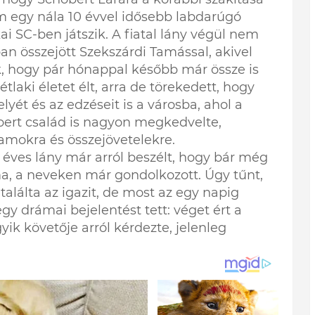
em egy nála 10 évvel idősebb labdarúgó
i SC-ben játszik. A fiatal lány végül nem
ban összejött Szekszárdi Tamással, akivel
, hogy pár hónappal később már össze is
tlaki életet élt, arra de törekedett, hogy
lyét és az edzéseit is a városba, ahol a
bert család is nagyon megkedvelte,
amokra és összejövetelekre.
éves lány már arról beszélt, hogy bár még
a, a neveken már gondolkozott. Úgy tűnt,
alálta az igazit, de most az egy napig
gy drámai bejelentést tett: véget ért a
yik követője arról kérdezte, jelenleg