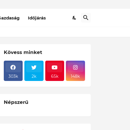
Gazdaság
Időjárás
Kövess minket
303k
2k
65k
148k
Népszerű