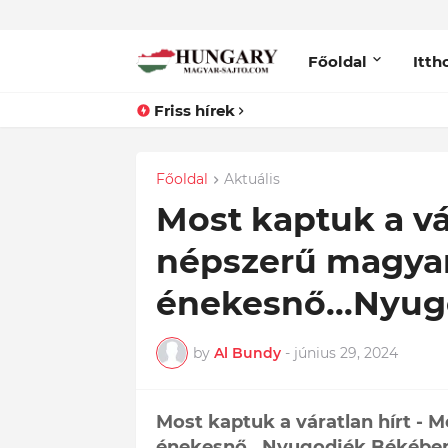
Főoldal
Itth
Friss hírek
Főoldal
Aktuális
Most kaptuk a vár
népszerű magya
énekesnő...Nyug
by
Al Bundy
-
június 29, 2024
Most kaptuk a váratlan hírt - 
énekesnő...Nyugodjék Békébe