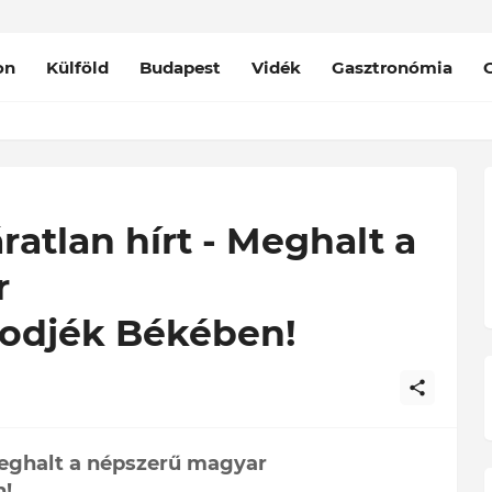
on
Külföld
Budapest
Vidék
Gasztronómia
atlan hírt - Meghalt a
r
odjék Békében!
Meghalt a népszerű magyar
n!