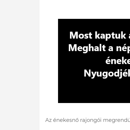
Az énekesnő rajongói megrendül