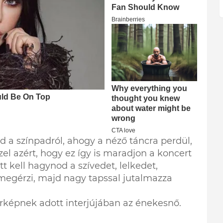
d a színpadról, ahogy a néző táncra perdül,
el azért, hogy ez így is maradjon a koncert
tt kell hagynod a szívedet, lelkedet,
megérzi, majd nagy tapssal jutalmazza
örképnek adott interjújában az énekesnő.