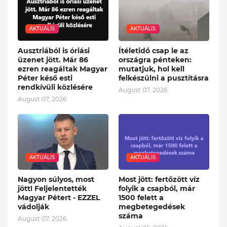
AKTUÁLIS
AKTUÁLIS
Ausztriából is óriási
Ítéletidő csap le az
üzenet jött. Már 86
országra pénteken:
ezren reagáltak Magyar
mutatjuk, hol kell
Péter késő esti
felkészülni a pusztításra
rendkívüli közlésére
August 07, 2026
August 07, 2026
AKTUÁLIS
AKTUÁLIS
Nagyon súlyos, most
Most jött: fertőzött víz
jött! Feljelentették
folyik a csapból, már
Magyar Pétert - EZZEL
1500 felett a
vádolják
megbetegedések
száma
August 07, 2026