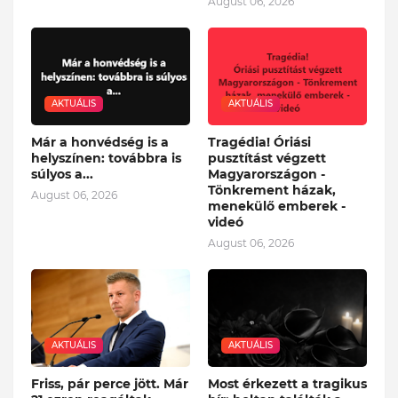
August 06, 2026
AKTUÁLIS
AKTUÁLIS
Már a honvédség is a
Tragédia! Óriási
helyszínen: továbbra is
pusztítást végzett
súlyos a...
Magyarországon -
Tönkrement házak,
August 06, 2026
menekülő emberek -
videó
August 06, 2026
AKTUÁLIS
AKTUÁLIS
Friss, pár perce jött. Már
Most érkezett a tragikus