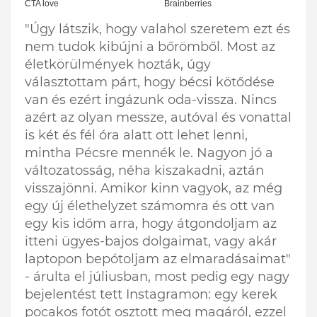
"Úgy látszik, hogy valahol szeretem ezt és
nem tudok kibújni a bőrömből. Most az
életkörülmények hozták, úgy
választottam párt, hogy bécsi kötődése
van és ezért ingázunk oda-vissza. Nincs
azért az olyan messze, autóval és vonattal
is két és fél óra alatt ott lehet lenni,
mintha Pécsre mennék le. Nagyon jó a
változatosság, néha kiszakadni, aztán
visszajönni. Amikor kinn vagyok, az még
egy új élethelyzet számomra és ott van
egy kis időm arra, hogy átgondoljam az
itteni ügyes-bajos dolgaimat, vagy akár
laptopon bepótoljam az elmaradásaimat"
- árulta el júliusban, most pedig egy nagy
bejelentést tett Instagramon: egy kerek
pocakos fotót osztott meg magáról, ezzel