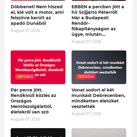
Döbbenet! Nem hiszed
EBBEN a percben jött a
el, kié volt a motor, ami
hír Szijjártó Péterről!
felszínre került az
Már a Budapesti
apadó Dunából
Rendőr-
főkapitányságon az
August 07, 2026
ügye, miután...
August 07, 2026
AKTUÁLIS
AKTUÁLIS
Pár perce jött.
Vonat sodort el két
Rendkívüli közlés az
munkást Debrecenben,
Országos
mindketten életüket
Mentőszolgálattól,
vesztették
életekről van szó
August 07, 2026
August 07, 2026