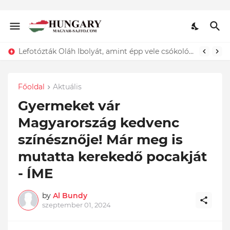
ÍGY búcsúzik szerelmétől! Hadas Kriszta férje EZT tette közzé
Lefotózták Oláh Ibolyát, amint épp vele csókolózik - EZT nem hiszed el, kinek a karjában kötött ki...ÍME
Főoldal
Aktuális
Gyermeket vár
Magyarország kedvenc
színésznője! Már meg is
mutatta kerekedő pocakját
- ÍME
by
Al Bundy
szeptember 01, 2024