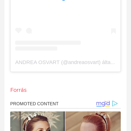
ANDREA OSVART (@andreaosvart) által megosztott bejegyzés
Forrás