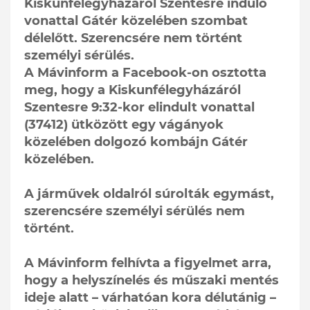
Kiskunfélegyházáról Szentesre induló
vonattal Gátér közelében szombat
délelőtt. Szerencsére nem történt
személyi sérülés.
A Mávinform a Facebook-on osztotta
meg, hogy a Kiskunfélegyházáról
Szentesre 9:32-kor elindult vonattal
(37412) ütközött egy vágányok
közelében dolgozó kombájn Gátér
közelében.
A járművek oldalról súrolták egymást,
szerencsére személyi sérülés nem
történt.
A Mávinform felhívta a figyelmet arra,
hogy a helyszínelés és műszaki mentés
ideje alatt – várhatóan kora délutánig –