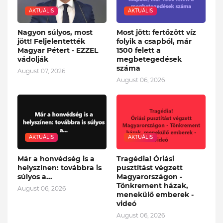
AKTUÁLIS
AKTUÁLIS
Nagyon súlyos, most
Most jött: fertőzött víz
jött! Feljelentették
folyik a csapból, már
Magyar Pétert - EZZEL
1500 felett a
vádolják
megbetegedések
száma
August 07, 2026
August 06, 2026
AKTUÁLIS
AKTUÁLIS
Már a honvédség is a
Tragédia! Óriási
helyszínen: továbbra is
pusztítást végzett
súlyos a...
Magyarországon -
Tönkrement házak,
August 06, 2026
menekülő emberek -
videó
August 06, 2026