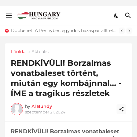
Lefotózták Oláh Ibolyát, amint épp vele csókolózik - EZT nem hiszed el, kinek a karjában kötött ki...ÍME
Főoldal
Aktuális
RENDKÍVÜLI! Borzalmas
vonatbaleset történt,
miután egy kombájnnal... -
ÍME a tragikus részletek
by
Al Bundy
szeptember 21, 2024
RENDKÍVÜLI! Borzalmas vonatbaleset