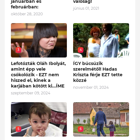
januárban és
valóság!
februárban:
június 01, 2021
október 28, 2020
3
4
Lefotózták Oláh Ibolyát,
ÍGY búcsúzik
amint épp vele
szerelmétől! Hadas
csókolózik - EZT nem
Kriszta férje EZT tette
hiszed el, kinek a
közzé
karjában kötött ki...ÍME
november 01, 2024
szeptember 09, 2024
5
6