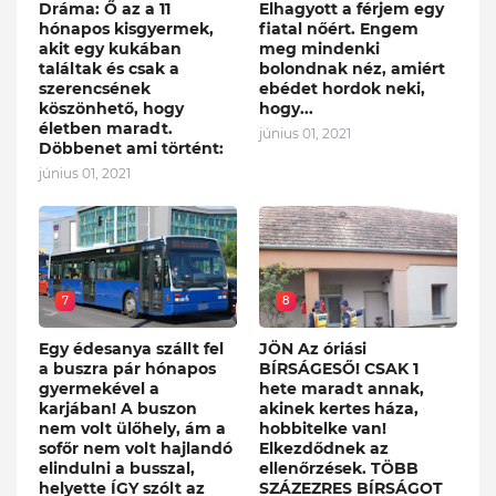
Dráma: Ő az a 11
Elhagyott a férjem egy
hónapos kisgyermek,
fiatal nőért. Engem
akit egy kukában
meg mindenki
találtak és csak a
bolondnak néz, amiért
szerencsének
ebédet hordok neki,
köszönhető, hogy
hogy...
életben maradt.
június 01, 2021
Döbbenet ami történt:
június 01, 2021
7
8
Egy édesanya szállt fel
JÖN Az óriási
a buszra pár hónapos
BÍRSÁGESŐ! CSAK 1
gyermekével a
hete maradt annak,
karjában! A buszon
akinek kertes háza,
nem volt ülőhely, ám a
hobbitelke van!
sofőr nem volt hajlandó
Elkezdődnek az
elindulni a busszal,
ellenőrzések. TÖBB
helyette ÍGY szólt az
SZÁZEZRES BÍRSÁGOT