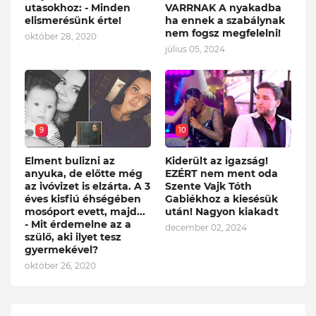
utasokhoz: - Minden
VARRNAK A nyakadba
elismerésünk érte!
ha ennek a szabálynak
nem fogsz megfelelni!
október 28, 2020
július 05, 2024
9
10
Elment bulizni az
Kiderült az igazság!
anyuka, de előtte még
EZÉRT nem ment oda
az ivóvizet is elzárta. A 3
Szente Vajk Tóth
éves kisfiú éhségében
Gabiékhoz a kiesésük
mosóport evett, majd...
után! Nagyon kiakadt
- Mit érdemelne az a
december 02, 2024
szülő, aki ilyet tesz
gyermekével?
október 26, 2020