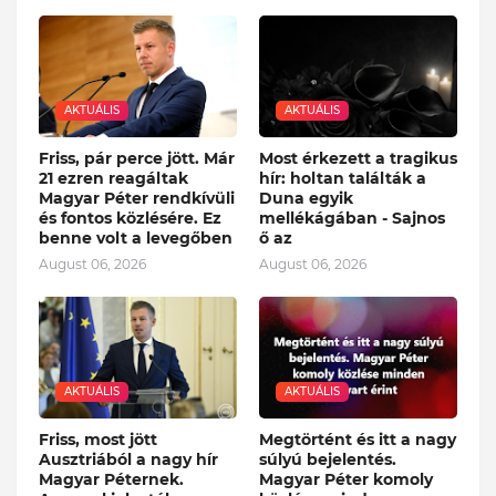
AKTUÁLIS
AKTUÁLIS
Friss, pár perce jött. Már
Most érkezett a tragikus
21 ezren reagáltak
hír: holtan találták a
Magyar Péter rendkívüli
Duna egyik
és fontos közlésére. Ez
mellékágában - Sajnos
benne volt a levegőben
ő az
August 06, 2026
August 06, 2026
AKTUÁLIS
AKTUÁLIS
Friss, most jött
Megtörtént és itt a nagy
Ausztriából a nagy hír
súlyú bejelentés.
Magyar Péternek.
Magyar Péter komoly