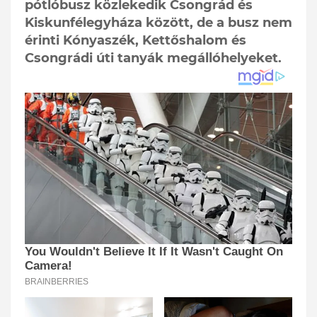
pótlóbusz közlekedik Csongrád és
Kiskunfélegyháza között, de a busz nem
érinti Kónyaszék, Kettőshalom és
Csongrádi úti tanyák megállóhelyeket.