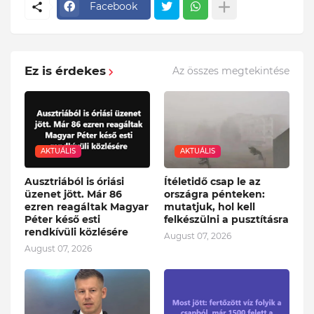
Facebook
Ez is érdekes
Az összes megtekintése
AKTUÁLIS
AKTUÁLIS
Ausztriából is óriási
Ítéletidő csap le az
üzenet jött. Már 86
országra pénteken:
ezren reagáltak Magyar
mutatjuk, hol kell
Péter késő esti
felkészülni a pusztításra
rendkívüli közlésére
August 07, 2026
August 07, 2026