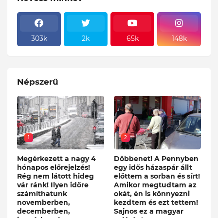
303k
2k
65k
148k
Népszerű
1
2
Megérkezett a nagy 4
Döbbenet! A Pennyben
hónapos előrejelzés!
egy idős házaspár állt
Rég nem látott hideg
előttem a sorban és sírt!
vár ránk! Ilyen időre
Amikor megtudtam az
számíthatunk
okát, én is könnyezni
novemberben,
kezdtem és ezt tettem!
decemberben,
Sajnos ez a magyar