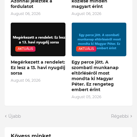
Azonnal jelezték a
közlése minden
fordulatot
magyart érint
August 06, 2026
August 06, 2026
AKTUÁLIS
AKTUÁLIS
Megérkezett a rendelet:
Egy perce jött. A
Ez lesz a 13. havi nyugdíj
szombati munkanap
sorsa
eltörléséről most
mondta ki Magyar
August 06, 2026
Péter. Ez rengeteg
embert érint
August 05, 2026
Újabb
Régebbi
Kövess minket