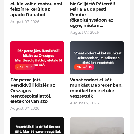
el, kié volt a motor, ami
hír Szijjártó Péterről!
felszínre került az
Már a Budapesti
apadó Dunából
Rendőr-
főkapitányságon az
August 07, 2026
ügye, miután...
August 07, 2026
AKTUÁLIS
AKTUÁLIS
Pár perce jött.
Vonat sodort el két
Rendkívüli közlés az
munkást Debrecenben,
Országos
mindketten életüket
Mentőszolgálattól,
vesztették
életekről van szó
August 07, 2026
August 07, 2026