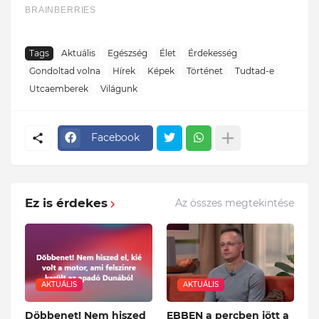
Tags
Aktuális
Egészség
Élet
Érdekesség
Gondoltad volna
Hírek
Képek
Történet
Tudtad-e
Utcaemberek
Világunk
Facebook
Ez is érdekes
Az összes megtekintése
AKTUÁLIS
AKTUÁLIS
Döbbenet! Nem hiszed
EBBEN a percben jött a