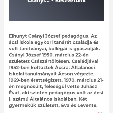
Elhunyt Csányi József pedagógus. Az
ácsi iskola egykori tanárát családja és
volt tanítványai, kollégái is gyászolják.
Csányi József 1950. március 22-én
született Császártöltésen. Családjával
1952-ben költöztek Ácsra. Általánosi
iskolai tanulmányait Ácson végezte.
1969-ben érettségizett. 1970. március 21-
én megnősült, feleségül vette Juhász
Évát, aki szintén pedagógus volt az ácsi
I. számú Általános Iskolában. Két
gyermekük született, Éva és Levente.