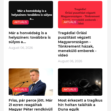
AKTUÁLIS
AKTUÁLIS
Már a honvédség is a
Tragédia! Óriási
helyszínen: továbbra is
pusztítást végzett
súlyos a...
Magyarországon -
Tönkrement házak,
August 06, 2026
menekülő emberek -
videó
August 06, 2026
AKTUÁLIS
AKTUÁLIS
Friss, pár perce jött. Már
Most érkezett a tragikus
21 ezren reagáltak
hír: holtan találták a
Magyar Péter rendkívüli
Duna egyik