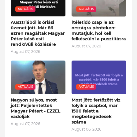
AKTUÁLIS
AKTUÁLIS
Ausztriából is óriási
Ítéletidő csap le az
üzenet jött. Már 86
országra pénteken:
ezren reagáltak Magyar
mutatjuk, hol kell
Péter késő esti
felkészülni a pusztításra
rendkívüli közlésére
August 07, 2026
August 07, 2026
AKTUÁLIS
AKTUÁLIS
Nagyon súlyos, most
Most jött: fertőzött víz
jött! Feljelentették
folyik a csapból, már
Magyar Pétert - EZZEL
1500 felett a
vádolják
megbetegedések
száma
August 07, 2026
August 06, 2026