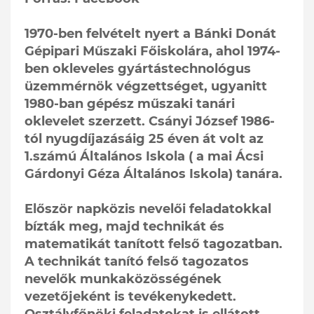
1970-ben felvételt nyert a Bánki Donát
Gépipari Műszaki Főiskolára, ahol 1974-
ben okleveles gyártástechnológus
üzemmérnök végzettséget, ugyanitt
1980-ban gépész műszaki tanári
oklevelet szerzett. Csányi József 1986-
tól nyugdíjazásáig 25 éven át volt az
1.számú Általános Iskola ( a mai Ácsi
Gárdonyi Géza Általános Iskola) tanára.
Először napközis nevelői feladatokkal
bízták meg, majd technikát és
matematikát tanított felső tagozatban.
A technikát tanító felső tagozatos
nevelők munkaközösségének
vezetőjeként is tevékenykedett.
Osztályfőnöki feladatokat is ellátott,