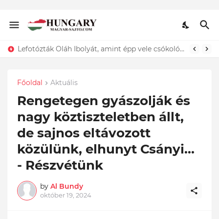
Lefotózták Oláh Ibolyát, amint épp vele csókolózik - EZT nem hiszed el, kinek a karjában kötött ki...ÍME
Főoldal
Aktuális
Rengetegen gyászolják és
nagy köztiszteletben állt,
de sajnos eltávozott
közülünk, elhunyt Csányi...
- Részvétünk
by
Al Bundy
október 19, 2024