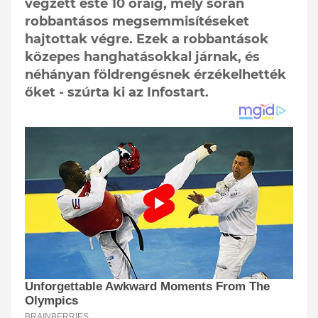
végzett este 10 óráig, mely során
robbantásos megsemmisítéseket
hajtottak végre. Ezek a robbantások
közepes hanghatásokkal járnak, és
néhányan földrengésnek érzékelhették
őket - szúrta ki az Infostart.