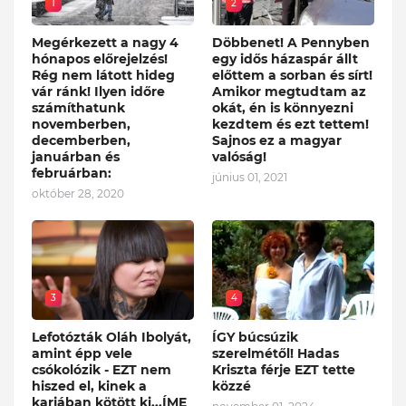
1
2
Megérkezett a nagy 4
Döbbenet! A Pennyben
hónapos előrejelzés!
egy idős házaspár állt
Rég nem látott hideg
előttem a sorban és sírt!
vár ránk! Ilyen időre
Amikor megtudtam az
számíthatunk
okát, én is könnyezni
novemberben,
kezdtem és ezt tettem!
decemberben,
Sajnos ez a magyar
januárban és
valóság!
februárban:
június 01, 2021
október 28, 2020
3
4
Lefotózták Oláh Ibolyát,
ÍGY búcsúzik
amint épp vele
szerelmétől! Hadas
csókolózik - EZT nem
Kriszta férje EZT tette
hiszed el, kinek a
közzé
karjában kötött ki...ÍME