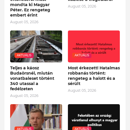
mondta ki Magyar
August 05, 2026
Péter. Ez rengeteg
embert érint
August 05, 2026
AKTUÁLIS
AKTUÁLIS
Teljes a káosz
Most érkezett! Hatalmas
Budaörsnél, miután
robbanás történt:
vonatbaleset történt
rengeteg a halott és a
340 utassal a
sérült
fedélzeten
August 05, 2026
August 05, 2026
AKTUÁLIS
AKTUÁLIS