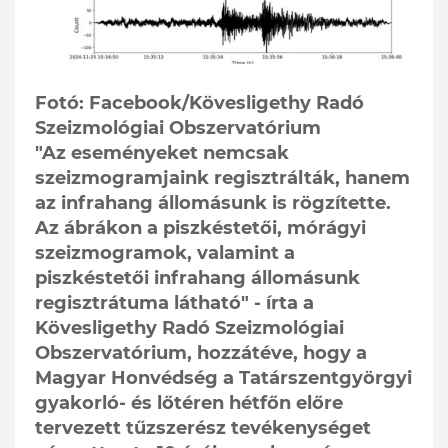
Fotó: Facebook/Kövesligethy Radó
Szeizmológiai Obszervatórium
"Az eseményeket nemcsak
szeizmogramjaink regisztrálták, hanem
az infrahang állomásunk is rögzítette.
Az ábrákon a piszkéstetői, mórágyi
szeizmogramok, valamint a
piszkéstetői infrahang állomásunk
regisztrátuma látható" - írta a
Kövesligethy Radó Szeizmológiai
Obszervatórium, hozzátéve, hogy a
Magyar Honvédség a Tatárszentgyörgyi
gyakorló- és lőtéren hétfőn előre
tervezett tűzszerész tevékenységet