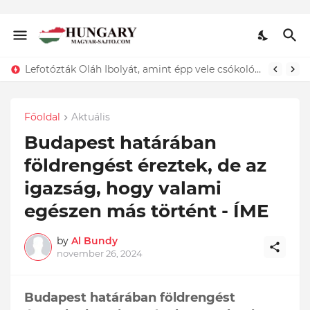
Lefotózták Oláh Ibolyát, amint épp vele csókolózik - EZT nem hiszed el, kinek a karjában kötött ki...ÍME
Főoldal
Aktuális
Budapest határában
földrengést éreztek, de az
igazság, hogy valami
egészen más történt - ÍME
by
Al Bundy
november 26, 2024
Budapest határában földrengést