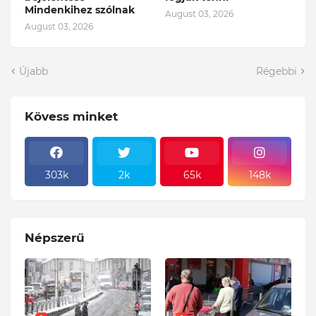
Mindenkihez szólnak
August 03, 2026
August 03, 2026
Újabb
Régebbi
Kövess minket
303k
2k
65k
148k
Népszerű