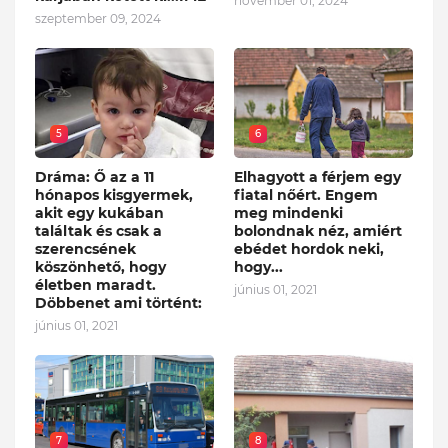
november 01, 2024
szeptember 09, 2024
5
6
Dráma: Ő az a 11
Elhagyott a férjem egy
hónapos kisgyermek,
fiatal nőért. Engem
akit egy kukában
meg mindenki
találtak és csak a
bolondnak néz, amiért
szerencsének
ebédet hordok neki,
köszönhető, hogy
hogy...
életben maradt.
június 01, 2021
Döbbenet ami történt:
június 01, 2021
7
8