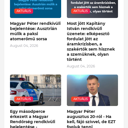
AKTUÁLIS
AKTUÁLIS
Magyar Péter rendkívüli
Most jött Kapitány
bejelentése: Ausztrián
István rendkívüli
múlik a paksi
üzenete: elképesztő
atomerőmű sorsa
fordulat jött az
áramkrízisben, a
August 04, 2026
szakértők sem hisznek
a szemüknek, olyan
történt
August 04, 2026
AKTUÁLIS
AKTUÁLIS
Egy másodperce
Magyar Péter
érkezett a Magyar
augusztus 20-ról - Ha
Rendőrség rendkívüli
kell, fájó szívvel, de EZT
bejelentése -
fogjuk tenni