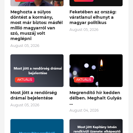
Meghozta a súlyos
Feketében az ország:
döntést a kormány,
váratlanul elhunyt a
most már biztos: másfél
magyar politikus
millió magyarról van
August 05, 2026
szó, muszáj volt
meglépni
August 05, 2026
AKTUÁLIS
AKTUÁLIS
Most jött a rendőrség
Megrendítő hír kedden
drámai bejelentése
délben. Meghalt Gulyás
...
August 05, 2026
August 04, 2026