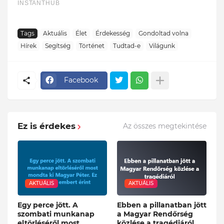
Tags
Aktuális
Élet
Érdekesség
Gondoltad volna
Hírek
Segítség
Történet
Tudtad-e
Világunk
Facebook
Ez is érdekes
Az összes megtekintése
AKTUÁLIS
AKTUÁLIS
Egy perce jött. A
Ebben a pillanatban jött
szombati munkanap
a Magyar Rendőrség
eltörléséről most
közlése a tragédiáról