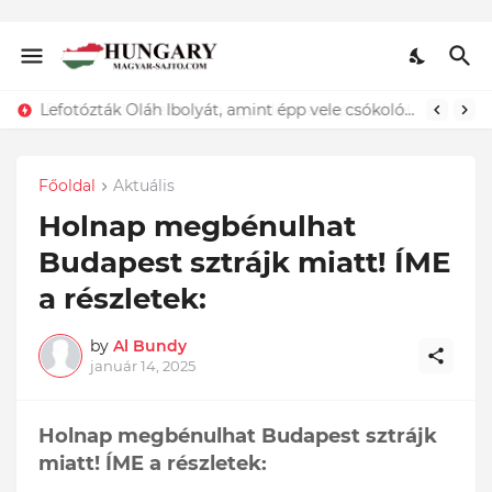
Lefotózták Oláh Ibolyát, amint épp vele csókolózik - EZT nem hiszed el, kinek a karjában kötött ki...ÍME
Főoldal
Aktuális
Holnap megbénulhat
Budapest sztrájk miatt! ÍME
a részletek:
by
Al Bundy
január 14, 2025
Holnap megbénulhat Budapest sztrájk
miatt! ÍME a részletek: