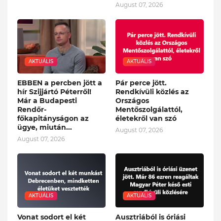
August 07, 2026
AKTUÁLIS
AKTUÁLIS
EBBEN a percben jött a
Pár perce jött.
hír Szijjártó Péterről!
Rendkívüli közlés az
Már a Budapesti
Országos
Rendőr-
Mentőszolgálattól,
főkapitányságon az
életekről van szó
ügye, miután...
August 07, 2026
August 07, 2026
AKTUÁLIS
AKTUÁLIS
Vonat sodort el két
Ausztriából is óriási