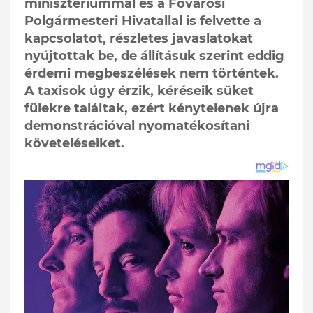
minisztériummal és a Fővárosi
Polgármesteri Hivatallal is felvette a
kapcsolatot, részletes javaslatokat
nyújtottak be, de állításuk szerint eddig
érdemi megbeszélések nem történtek.
A taxisok úgy érzik, kéréseik süket
fülekre találtak, ezért kénytelenek újra
demonstrációval nyomatékosítani
követeléseiket.