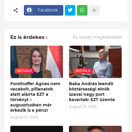
Facebook
Ez is érdekes
Az összes megtekintése
AKTUÁLIS
AKTUÁLIS
Forsthoffer Ágnes nem
Baka András leendő
vacakolt, pillanatok
köztársasági elnök
alatt aláírta EZT a
szavai nagy port
törvényt –
kavartak: EZT üzente
augusztusban már
August 10, 2026
érkezik is a pénz!
August 10, 2026