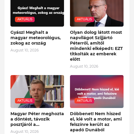
AKTUÁLIS
AKTUÁLIS
Gyász! Meghalt a
Olyan dolog látott most
magyar meteorológus,
napvilágot Szijjártó
zokog az ország
Péterről, amitől
mindenki elképedt: EZT
August 10, 2026
titkolták az emberek
előtt
August 10, 2026
AKTUÁLIS
AKTUÁLIS
Magyar Péter meghozta
Döbbenet! Nem hiszed
a döntést, távozik
el, kié volt a motor, ami
posztjáról a...
felszínre került az
apadó Dunából
August 10, 2026