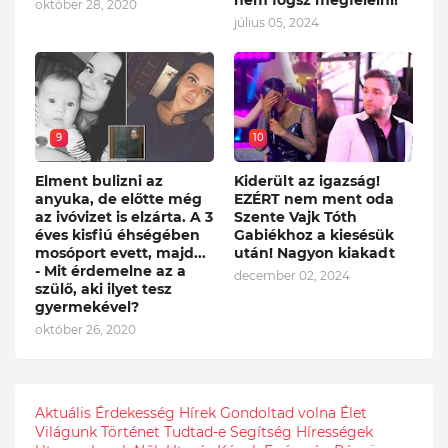
október 28, 2020
július 05, 2024
9
10
Elment bulizni az
Kiderült az igazság!
anyuka, de előtte még
EZÉRT nem ment oda
az ivóvizet is elzárta. A 3
Szente Vajk Tóth
éves kisfiú éhségében
Gabiékhoz a kiesésük
mosóport evett, majd...
után! Nagyon kiakadt
- Mit érdemelne az a
december 02, 2024
szülő, aki ilyet tesz
gyermekével?
október 26, 2020
Aktuális
Érdekesség
Hírek
Gondoltad volna
Élet
Világunk
Történet
Tudtad-e
Segítség
Hírességek