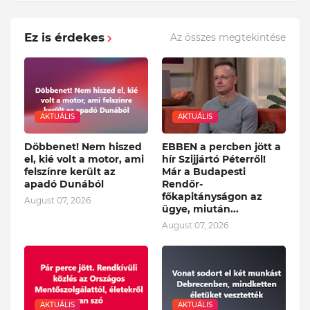
Ez is érdekes
Az összes megtekintése
AKTUÁLIS
AKTUÁLIS
Döbbenet! Nem hiszed
EBBEN a percben jött a
el, kié volt a motor, ami
hír Szijjártó Péterről!
felszínre került az
Már a Budapesti
apadó Dunából
Rendőr-
főkapitányságon az
August 07, 2026
ügye, miután...
August 07, 2026
AKTUÁLIS
AKTUÁLIS