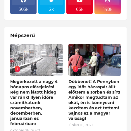
303k
2k
65k
148k
Népszerű
1
2
Megérkezett a nagy 4
Döbbenet! A Pennyben
hónapos előrejelzés!
egy idős házaspár állt
Rég nem látott hideg
előttem a sorban és sírt!
vár ránk! Ilyen időre
Amikor megtudtam az
számíthatunk
okát, én is könnyezni
novemberben,
kezdtem és ezt tettem!
decemberben,
Sajnos ez a magyar
januárban és
valóság!
februárban:
június 01, 2021
október 28, 2020