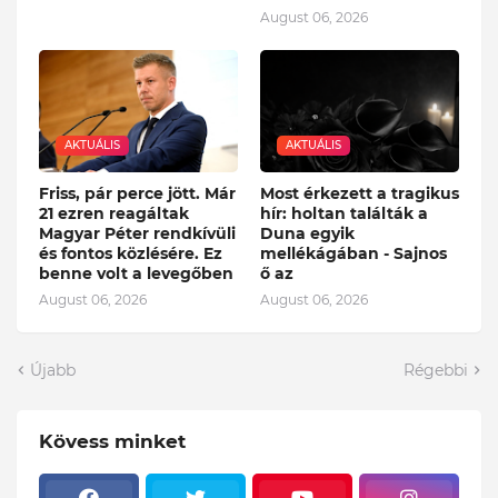
August 06, 2026
AKTUÁLIS
AKTUÁLIS
Friss, pár perce jött. Már
Most érkezett a tragikus
21 ezren reagáltak
hír: holtan találták a
Magyar Péter rendkívüli
Duna egyik
és fontos közlésére. Ez
mellékágában - Sajnos
benne volt a levegőben
ő az
August 06, 2026
August 06, 2026
Újabb
Régebbi
Kövess minket