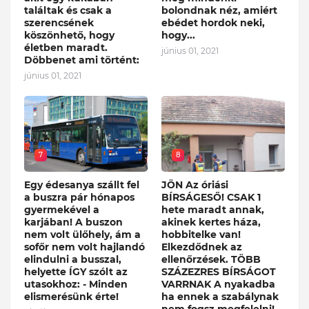
találtak és csak a
bolondnak néz, amiért
szerencsének
ebédet hordok neki,
köszönhető, hogy
hogy...
életben maradt.
június 01, 2021
Döbbenet ami történt:
június 01, 2021
7
8
Egy édesanya szállt fel
JÖN Az óriási
a buszra pár hónapos
BÍRSÁGESŐ! CSAK 1
gyermekével a
hete maradt annak,
karjában! A buszon
akinek kertes háza,
nem volt ülőhely, ám a
hobbitelke van!
sofőr nem volt hajlandó
Elkezdődnek az
elindulni a busszal,
ellenőrzések. TÖBB
helyette ÍGY szólt az
SZÁZEZRES BÍRSÁGOT
utasokhoz: - Minden
VARRNAK A nyakadba
elismerésünk érte!
ha ennek a szabálynak
nem fogsz megfelelni!