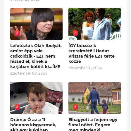
3
4
Lefotózták Oláh Ibolyát,
ÍGY búcsúzik
amint épp vele
szerelmétől! Hadas
csókolózik - EZT nem
Kriszta férje EZT tette
hiszed el, kinek a
közzé
karjában kötött ki...ÍME
november 01, 2024
szeptember 09, 2024
5
6
Dráma: Ő az a 11
Elhagyott a férjem egy
hónapos kisgyermek,
fiatal nőért. Engem
akit egy kukában
meg mindenki