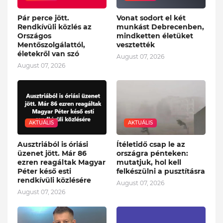
Pár perce jött.
Vonat sodort el két
Rendkívüli közlés az
munkást Debrecenben,
Országos
mindketten életüket
Mentőszolgálattól,
vesztették
életekről van szó
August 07, 2026
August 07, 2026
AKTUÁLIS
AKTUÁLIS
Ausztriából is óriási
Ítéletidő csap le az
üzenet jött. Már 86
országra pénteken:
ezren reagáltak Magyar
mutatjuk, hol kell
Péter késő esti
felkészülni a pusztításra
rendkívüli közlésére
August 07, 2026
August 07, 2026