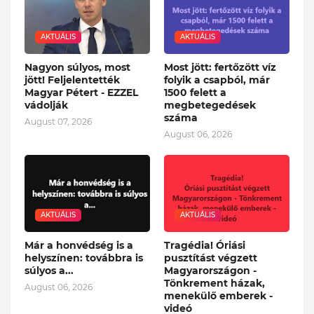
AKTUÁLIS
AKTUÁLIS
Nagyon súlyos, most
Most jött: fertőzött víz
jött! Feljelentették
folyik a csapból, már
Magyar Pétert - EZZEL
1500 felett a
vádolják
megbetegedések
száma
August 07, 2026
August 06, 2026
AKTUÁLIS
AKTUÁLIS
Már a honvédség is a
Tragédia! Óriási
helyszínen: továbbra is
pusztítást végzett
súlyos a...
Magyarországon -
Tönkrement házak,
August 06, 2026
menekülő emberek -
videó