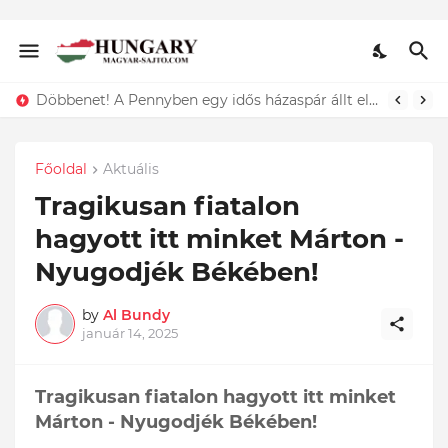
Lefotózták Oláh Ibolyát, amint épp vele csókolózik - EZT nem hiszed el, kinek a karjában kötött ki...ÍME
Főoldal
Aktuális
Tragikusan fiatalon
hagyott itt minket Márton -
Nyugodjék Békében!
by
Al Bundy
január 14, 2025
Tragikusan fiatalon hagyott itt minket
Márton - Nyugodjék Békében!