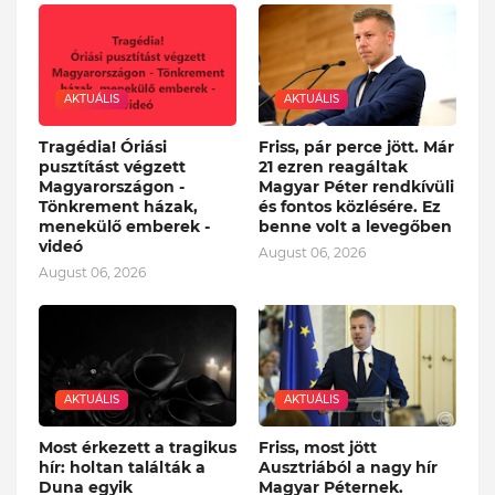
AKTUÁLIS
AKTUÁLIS
Tragédia! Óriási
Friss, pár perce jött. Már
pusztítást végzett
21 ezren reagáltak
Magyarországon -
Magyar Péter rendkívüli
Tönkrement házak,
és fontos közlésére. Ez
menekülő emberek -
benne volt a levegőben
videó
August 06, 2026
August 06, 2026
AKTUÁLIS
AKTUÁLIS
Most érkezett a tragikus
Friss, most jött
hír: holtan találták a
Ausztriából a nagy hír
Duna egyik
Magyar Péternek.