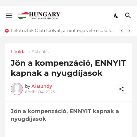
Lefotózták Oláh Ibolyát, amint épp vele csókolózik - EZT nem hiszed el, kinek a karjában kötött ki...ÍME
Főoldal
Aktuális
Jön a kompenzáció, ENNYIT
kapnak a nyugdíjasok
by
Al Bundy
április 04, 2025
Jön a kompenzáció, ENNYIT kapnak a
nyugdíjasok