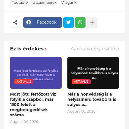
Tudtad-e
Utcaemberek
Világunk
Facebook
Ez is érdekes
Az összes megtekintése
AKTUÁLIS
AKTUÁLIS
Most jött: fertőzött víz
Már a honvédség is a
folyik a csapból, már
helyszínen: továbbra is
1500 felett a
súlyos a...
megbetegedések
August 06, 2026
száma
August 06, 2026