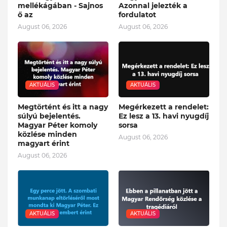
mellékágában - Sajnos
Azonnal jelezték a
ő az
fordulatot
August 06, 2026
August 06, 2026
AKTUÁLIS
AKTUÁLIS
Megtörtént és itt a nagy
Megérkezett a rendelet:
súlyú bejelentés.
Ez lesz a 13. havi nyugdíj
Magyar Péter komoly
sorsa
közlése minden
August 06, 2026
magyart érint
August 06, 2026
AKTUÁLIS
AKTUÁLIS