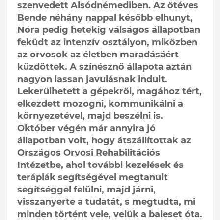
szenvedett Alsódnémediben. Az ötéves
Bende néhány nappal később elhunyt,
Nóra pedig hetekig válságos állapotban
feküdt az intenzív osztályon, miközben
az orvosok az életben maradásáért
küzdöttek. A színésznő állapota aztán
nagyon lassan javulásnak indult.
Lekerülhetett a gépekről, magához tért,
elkezdett mozogni, kommunikálni a
környezetével, majd beszélni is.
Október végén már annyira jó
állapotban volt, hogy átszállítottak az
Országos Orvosi Rehabilitációs
Intézetbe, ahol további kezelések és
terápiák segítségével megtanult
segítséggel felülni, majd járni,
visszanyerte a tudatát, s megtudta, mi
minden történt vele, velük a baleset óta.