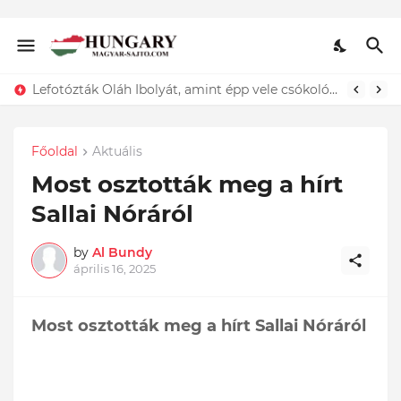
ÍGY búcsúzik szerelmétől! Hadas Kriszta férje EZT tette közzé
Lefotózták Oláh Ibolyát, amint épp vele csókolózik - EZT nem hiszed el, kinek a karjában kötött ki...ÍME
Főoldal
Aktuális
Most osztották meg a hírt
Sallai Nóráról
by
Al Bundy
április 16, 2025
Most osztották meg a hírt Sallai Nóráról