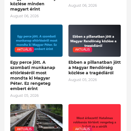
közlése minden
August 06, 2026
magyart érint
August 06, 2026
AKTUÁLIS
AKTUÁLIS
Egy perce jött. A
Ebben a pillanatban jött
szombati munkanap
a Magyar Rendőrség
eltörléséről most
közlése a tragédiáról
mondta ki Magyar
August 05, 2026
Péter. Ez rengeteg
embert érint
August 05, 2026
AKTUÁLIS
AKTUÁLIS