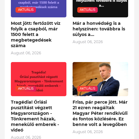
AKTUÁLIS
AKTUÁLIS
Most jött: fertőzött víz
Már a honvédség is a
folyik a csapból, már
helyszínen: továbbra is
1500 felett a
súlyos a...
megbetegedések
August 06, 2026
száma
August 06, 2026
AKTUÁLIS
AKTUÁLIS
Tragédia! Óriási
Friss, pár perce jött. Már
pusztítást végzett
21 ezren reagáltak
Magyarországon -
Magyar Péter rendkívüli
Tönkrement házak,
és fontos közlésére. Ez
menekülő emberek -
benne volt a levegőben
videó
August 06, 2026
August 06, 2026