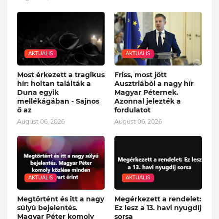
AKTUÁLIS
AKTUÁLIS
Most érkezett a tragikus
Friss, most jött
hír: holtan találták a
Ausztriából a nagy hír
Duna egyik
Magyar Péternek.
mellékágában - Sajnos
Azonnal jelezték a
ő az
fordulatot
August 06, 2026
August 06, 2026
AKTUÁLIS
AKTUÁLIS
Megtörtént és itt a nagy
Megérkezett a rendelet:
súlyú bejelentés.
Ez lesz a 13. havi nyugdíj
Magyar Péter komoly
sorsa