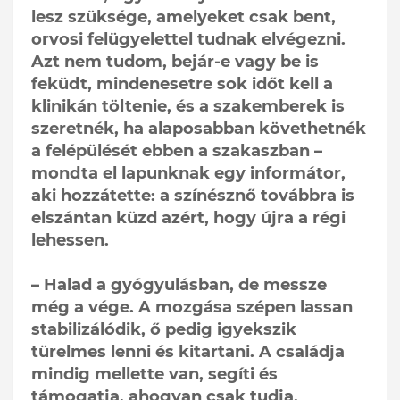
lesz szüksége, amelyeket csak bent,
orvosi felügyelettel tudnak elvégezni.
Azt nem tudom, bejár-e vagy be is
feküdt, mindenesetre sok időt kell a
klinikán töltenie, és a szakemberek is
szeretnék, ha alaposabban követhetnék
a felépülését ebben a szakaszban –
mondta el lapunknak egy informátor,
aki hozzátette: a színésznő továbbra is
elszántan küzd azért, hogy újra a régi
lehessen.
– Halad a gyógyulásban, de messze
még a vége. A mozgása szépen lassan
stabilizálódik, ő pedig igyekszik
türelmes lenni és kitartani. A családja
mindig mellette van, segíti és
támogatja, ahogyan csak tudja.