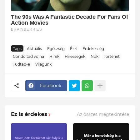
Tags
Aktuális
Egészség
Élet
Érdekesség
Gondoltad volna
Hírek
Hírességek
Nők
Történet
Tudtad-e
Világunk
Facebook
Ez is érdekes
Az összes megtekintése