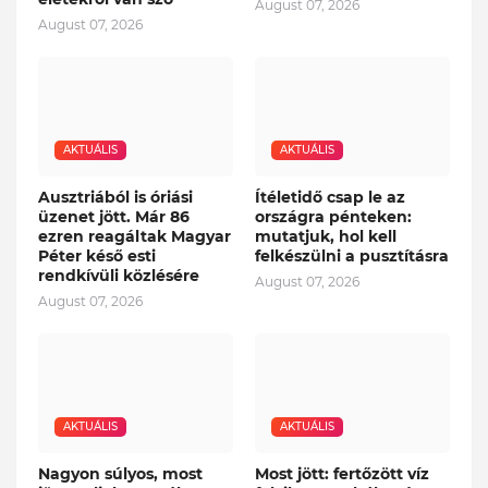
August 07, 2026
August 07, 2026
AKTUÁLIS
AKTUÁLIS
Ausztriából is óriási
Ítéletidő csap le az
üzenet jött. Már 86
országra pénteken:
ezren reagáltak Magyar
mutatjuk, hol kell
Péter késő esti
felkészülni a pusztításra
rendkívüli közlésére
August 07, 2026
August 07, 2026
AKTUÁLIS
AKTUÁLIS
Nagyon súlyos, most
Most jött: fertőzött víz