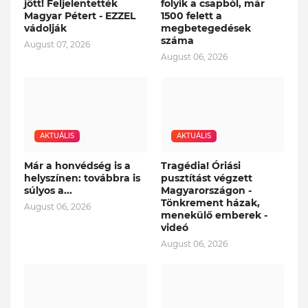
jött! Feljelentették
folyik a csapból, már
Magyar Pétert - EZZEL
1500 felett a
vádolják
megbetegedések
száma
August 07, 2026
August 06, 2026
AKTUÁLIS
AKTUÁLIS
Már a honvédség is a
Tragédia! Óriási
helyszínen: továbbra is
pusztítást végzett
súlyos a...
Magyarországon -
Tönkrement házak,
August 06, 2026
menekülő emberek -
videó
August 06, 2026