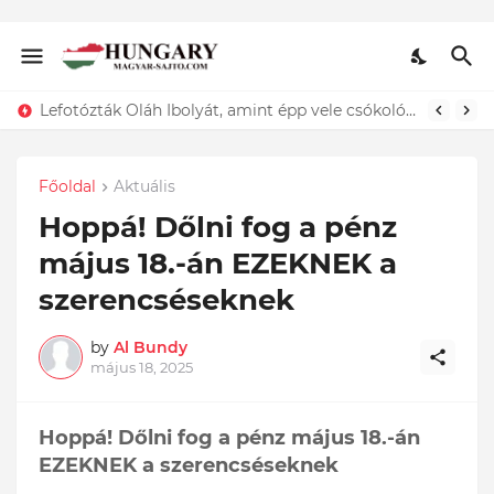
Lefotózták Oláh Ibolyát, amint épp vele csókolózik - EZT nem hiszed el, kinek a karjában kötött ki...ÍME
Főoldal
Aktuális
Hoppá! Dőlni fog a pénz
május 18.-án EZEKNEK a
szerencséseknek
by
Al Bundy
május 18, 2025
Hoppá! Dőlni fog a pénz május 18.-án
EZEKNEK a szerencséseknek