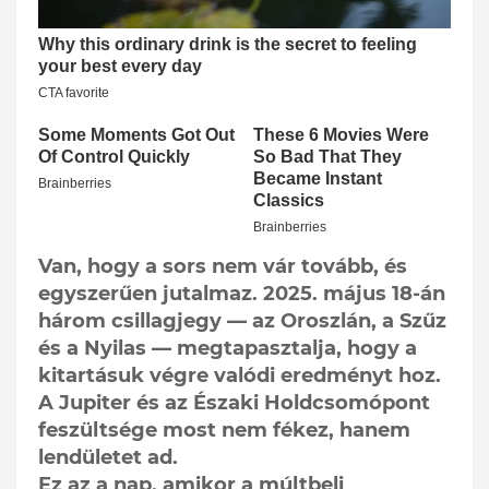
Van, hogy a sors nem vár tovább, és
egyszerűen jutalmaz. 2025. május 18-án
három csillagjegy — az Oroszlán, a Szűz
és a Nyilas — megtapasztalja, hogy a
kitartásuk végre valódi eredményt hoz.
A Jupiter és az Északi Holdcsomópont
feszültsége most nem fékez, hanem
lendületet ad.
Ez az a nap, amikor a múltbeli