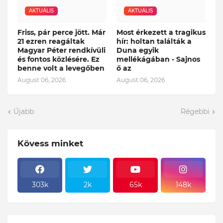
AKTUÁLIS
AKTUÁLIS
Friss, pár perce jött. Már
Most érkezett a tragikus
21 ezren reagáltak
hír: holtan találták a
Magyar Péter rendkívüli
Duna egyik
és fontos közlésére. Ez
mellékágában - Sajnos
benne volt a levegőben
ő az
August 06, 2026
August 06, 2026
Újabb
Régebbi
Kövess minket
303k
2k
65k
148k