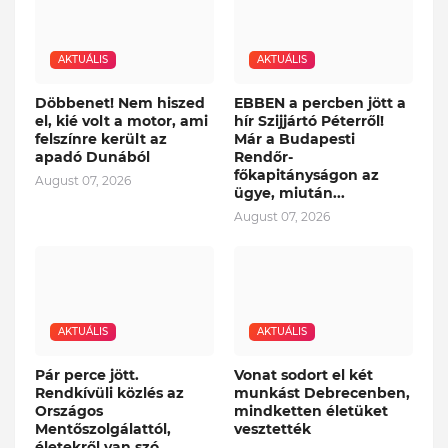
AKTUÁLIS
AKTUÁLIS
Döbbenet! Nem hiszed
EBBEN a percben jött a
el, kié volt a motor, ami
hír Szijjártó Péterről!
felszínre került az
Már a Budapesti
apadó Dunából
Rendőr-
főkapitányságon az
August 07, 2026
ügye, miután...
August 07, 2026
AKTUÁLIS
AKTUÁLIS
Pár perce jött.
Vonat sodort el két
Rendkívüli közlés az
munkást Debrecenben,
Országos
mindketten életüket
Mentőszolgálattól,
vesztették
életekről van szó