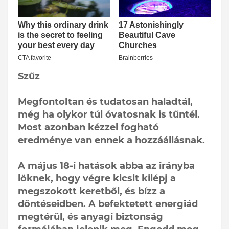
Szűz
Megfontoltan és tudatosan haladtál,
még ha olykor túl óvatosnak is tűntél.
Most azonban kézzel fogható
eredménye van ennek a hozzáállásnak.
A május 18-i hatások abba az irányba
löknek, hogy végre kicsit kilépj a
megszokott keretből, és bízz a
döntéseidben. A befektetett energiád
megtérül, és anyagi biztonság