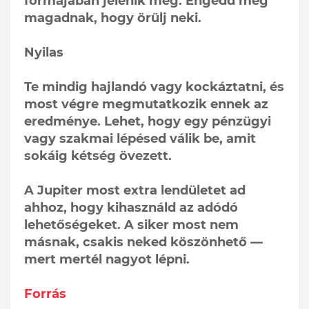
formájában jelenik meg. Engedd meg
magadnak, hogy örülj neki.
Nyilas
Te mindig hajlandó vagy kockáztatni, és
most végre megmutatkozik ennek az
eredménye. Lehet, hogy egy pénzügyi
vagy szakmai lépésed válik be, amit
sokáig kétség övezett.
A Jupiter most extra lendületet ad
ahhoz, hogy kihasználd az adódó
lehetőségeket. A siker most nem
másnak, csakis neked köszönhető —
mert mertél nagyot lépni.
Forrás