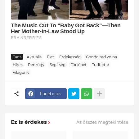
Tags
Aktuális
Élet
Érdekesség
Gondoltad volna
Hírek
Pénzügy
Segítség
Történet
Tudtad-e
Világunk
Facebook
Ez is érdekes
Az összes megtekintése