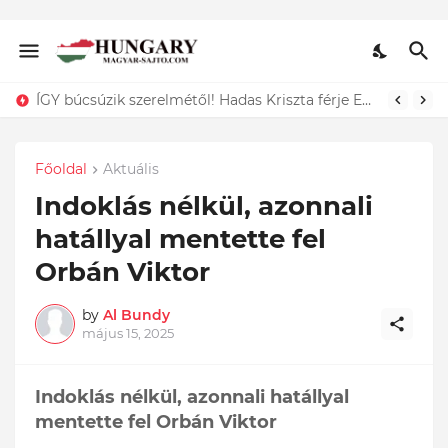
ÍGY búcsúzik szerelmétől! Hadas Kriszta férje EZT tette közzé
Főoldal
Aktuális
Indoklás nélkül, azonnali
hatállyal mentette fel
Orbán Viktor
by
Al Bundy
május 15, 2025
Indoklás nélkül, azonnali hatállyal
mentette fel Orbán Viktor