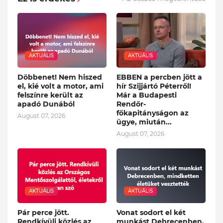
AKTUÁLIS
AKTUÁLIS
Döbbenet! Nem hiszed
EBBEN a percben jött a
el, kié volt a motor, ami
hír Szijjártó Péterről!
felszínre került az
Már a Budapesti
apadó Dunából
Rendőr-
főkapitányságon az
August 07, 2026
ügye, miután...
August 07, 2026
AKTUÁLIS
AKTUÁLIS
Pár perce jött.
Vonat sodort el két
Rendkívüli közlés az
munkást Debrecenben,