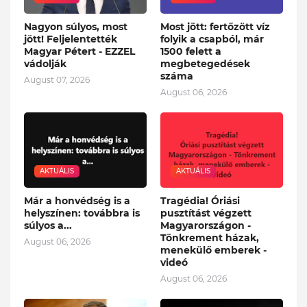
Nagyon súlyos, most
Most jött: fertőzött víz
jött! Feljelentették
folyik a csapból, már
Magyar Pétert - EZZEL
1500 felett a
vádolják
megbetegedések
száma
August 07, 2026
August 06, 2026
AKTUÁLIS
AKTUÁLIS
Már a honvédség is a
Tragédia! Óriási
helyszínen: továbbra is
pusztítást végzett
súlyos a...
Magyarországon -
Tönkrement házak,
August 06, 2026
menekülő emberek -
videó
August 06, 2026