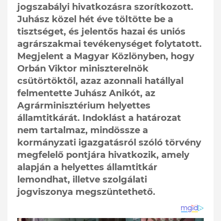
jogszabályi hivatkozásra szorítkozott.
Juhász közel hét éve töltötte be a
tisztséget, és jelentős hazai és uniós
agrárszakmai tevékenységet folytatott.
Megjelent a Magyar Közlönyben, hogy
Orbán Viktor miniszterelnök
csütörtöktől, azaz azonnali hatállyal
felmentette Juhász Anikót, az
Agrárminisztérium helyettes
államtitkárát. Indoklást a határozat
nem tartalmaz, mindössze a
kormányzati igazgatásról szóló törvény
megfelelő pontjára hivatkozik, amely
alapján a helyettes államtitkár
lemondhat, illetve szolgálati
jogviszonya megszüntethető.