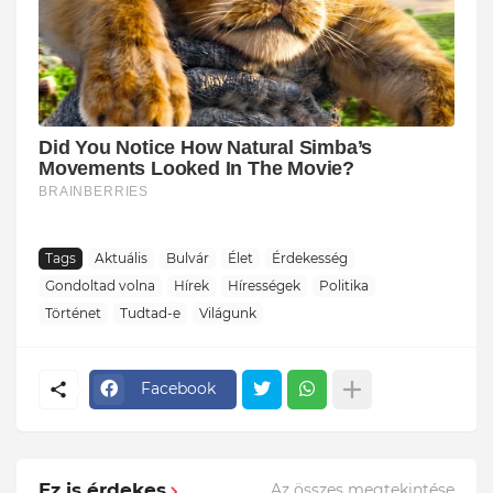
Tags
Aktuális
Bulvár
Élet
Érdekesség
Gondoltad volna
Hírek
Hírességek
Politika
Történet
Tudtad-e
Világunk
Facebook
Ez is érdekes
Az összes megtekintése