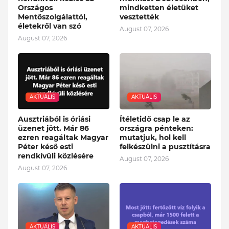
Országos
mindketten életüket
Mentőszolgálattól,
vesztették
életekről van szó
August 07, 2026
August 07, 2026
AKTUÁLIS
AKTUÁLIS
Ausztriából is óriási
Ítéletidő csap le az
üzenet jött. Már 86
országra pénteken:
ezren reagáltak Magyar
mutatjuk, hol kell
Péter késő esti
felkészülni a pusztításra
rendkívüli közlésére
August 07, 2026
August 07, 2026
AKTUÁLIS
AKTUÁLIS