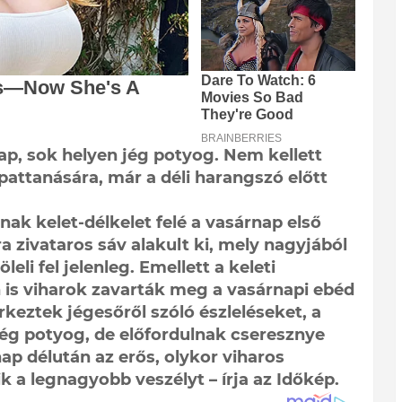
ap, sok helyen jég potyog. Nem kellett
ipattanására, már a déli harangszó előtt
ak kelet-délkelet felé a vasárnap első
ra zivataros sáv alakult ki, mely nagyjából
li fel jelenleg. Emellett a keleti
 is viharok zavarták meg a vasárnapi ebéd
rkeztek jégesőről szóló észleléseket, a
ég potyog, de előfordulnak cseresznye
p délután az erős, olykor viharos
ik a legnagyobb veszélyt – írja az Időkép.