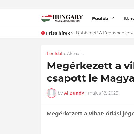
Főoldal
Itth
Friss hírek
Lefotózták Oláh Ibolyát, ami
Főoldal
Aktuális
Megérkezett a vih
csapott le Magy
by
Al Bundy
-
május 18, 2025
Megérkezett a vihar: óriási jé