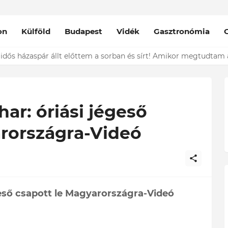
on
Külföld
Budapest
Vidék
Gasztronómia
nt épp vele csókolózik - EZT nem hiszed el, kinek a karjában kötöt
ar: óriási jégeső
arországra-Videó
geső csapott le Magyarországra-Videó