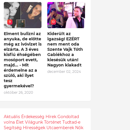
9
10
Elment bulizni az
Kiderült az
anyuka, de előtte
igazság! EZÉRT
még az ivóvizet is
nem ment oda
elzárta. A 3 éves
Szente Vajk Tóth
kisfiú éhségében
Gabiékhoz a
mosóport evett,
kiesésük után!
majd... - Mit
Nagyon kiakadt
érdemelne az a
december 02, 2024
szülő, aki ilyet
tesz
gyermekével?
október 26, 2020
Aktuális
Érdekesség
Hírek
Gondoltad
volna
Élet
Világunk
Történet
Tudtad-e
Segítség
Hírességek
Utcaemberek
Nők