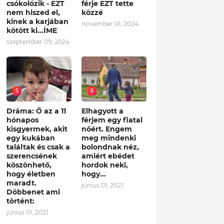
csókolózik - EZT
férje EZT tette
nem hiszed el,
közzé
kinek a karjában
november 01, 2024
kötött ki...ÍME
szeptember 09, 2024
5
6
Dráma: Ő az a 11
Elhagyott a
hónapos
férjem egy fiatal
kisgyermek, akit
nőért. Engem
egy kukában
meg mindenki
találtak és csak a
bolondnak néz,
szerencsének
amiért ebédet
köszönhető,
hordok neki,
hogy életben
hogy...
maradt.
június 01, 2021
Döbbenet ami
történt:
június 01, 2021