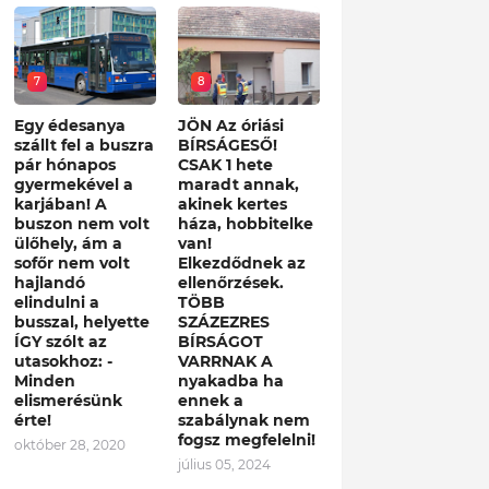
7
8
Egy édesanya
JÖN Az óriási
szállt fel a buszra
BÍRSÁGESŐ!
pár hónapos
CSAK 1 hete
gyermekével a
maradt annak,
karjában! A
akinek kertes
buszon nem volt
háza, hobbitelke
ülőhely, ám a
van!
sofőr nem volt
Elkezdődnek az
hajlandó
ellenőrzések.
elindulni a
TÖBB
busszal, helyette
SZÁZEZRES
ÍGY szólt az
BÍRSÁGOT
utasokhoz: -
VARRNAK A
Minden
nyakadba ha
elismerésünk
ennek a
érte!
szabálynak nem
fogsz megfelelni!
október 28, 2020
július 05, 2024