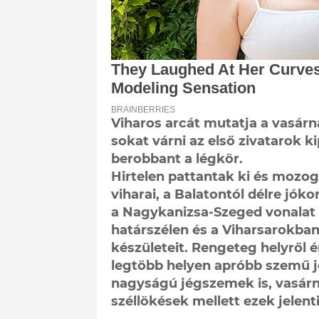
Viharos arcát mutatja a vasárn
sokat várni az első zivatarok k
berobbant a légkör.
Hirtelen pattantak ki és mozogn
viharai, a Balatontól délre jóko
a Nagykanizsa-Szeged vonalat öle
határszélen és a Viharsarokban
készületeit. Rengeteg helyről é
legtöbb helyen apróbb szemű j
nagyságú jégszemek is, vasárna
széllökések mellett ezek jelent