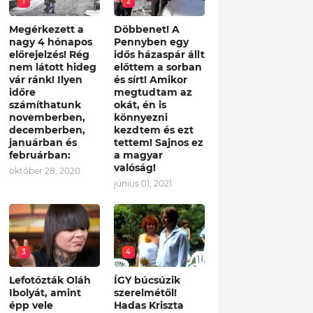
1
2
Megérkezett a
Döbbenet! A
nagy 4 hónapos
Pennyben egy
előrejelzés! Rég
idős házaspár állt
nem látott hideg
előttem a sorban
vár ránk! Ilyen
és sírt! Amikor
időre
megtudtam az
számíthatunk
okát, én is
novemberben,
könnyezni
decemberben,
kezdtem és ezt
januárban és
tettem! Sajnos ez
februárban:
a magyar
valóság!
október 28, 2020
június 01, 2021
3
4
Lefotózták Oláh
ÍGY búcsúzik
Ibolyát, amint
szerelmétől!
épp vele
Hadas Kriszta