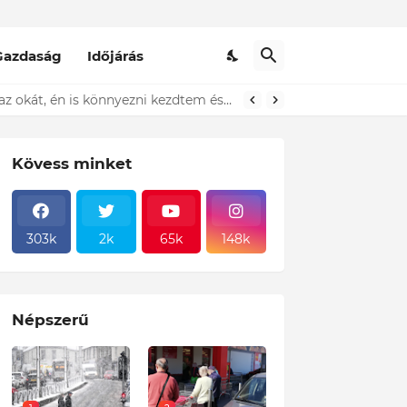
Gazdaság
Időjárás
t ki...ÍME
Kövess minket
303k
2k
65k
148k
Népszerű