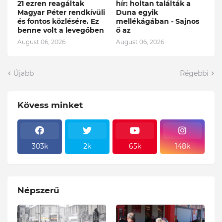
21 ezren reagáltak
hír: holtan találták a
Magyar Péter rendkívüli
Duna egyik
és fontos közlésére. Ez
mellékágában - Sajnos
benne volt a levegőben
ő az
August 06, 2026
August 06, 2026
Újabb
Régebbi
Kövess minket
303k
2k
65k
148k
Népszerű