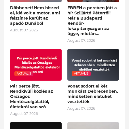
Döbbenet! Nem hiszed
EBBEN a percben jött a
el, kié volt a motor, ami
hír Szijjártó Péterről!
felszínre került az
Már a Budapesti
apadó Dunából
Rendőr-
főkapitányságon az
August 07, 2026
ügye, miután...
August 07, 2026
AKTUÁLIS
AKTUÁLIS
Pár perce jött.
Vonat sodort el két
Rendkívüli közlés az
munkást Debrecenben,
Országos
mindketten életüket
Mentőszolgálattól,
vesztették
életekről van szó
August 07, 2026
August 07, 2026