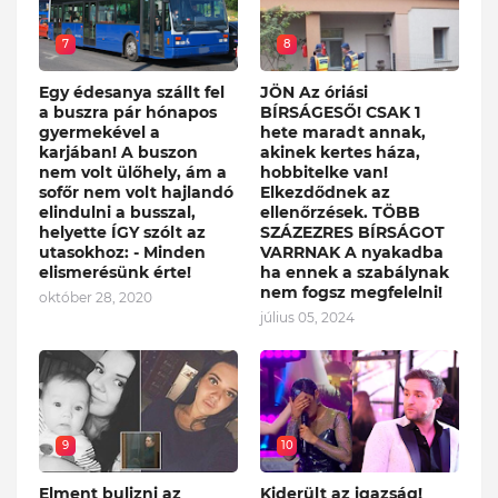
7
8
Egy édesanya szállt fel
JÖN Az óriási
a buszra pár hónapos
BÍRSÁGESŐ! CSAK 1
gyermekével a
hete maradt annak,
karjában! A buszon
akinek kertes háza,
nem volt ülőhely, ám a
hobbitelke van!
sofőr nem volt hajlandó
Elkezdődnek az
elindulni a busszal,
ellenőrzések. TÖBB
helyette ÍGY szólt az
SZÁZEZRES BÍRSÁGOT
utasokhoz: - Minden
VARRNAK A nyakadba
elismerésünk érte!
ha ennek a szabálynak
nem fogsz megfelelni!
október 28, 2020
július 05, 2024
9
10
Elment bulizni az
Kiderült az igazság!