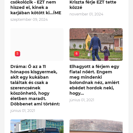
csókolózik - EZT nem
Kriszta férje EZT tette
hiszed el, kinek a
közzé
karjában kötött ki...ÍME
november 01, 2024
szeptember 09, 2024
5
6
Dráma: Ő az a 11
Elhagyott a férjem egy
hónapos kisgyermek,
fiatal nőért. Engem
akit egy kukában
meg mindenki
találtak és csak a
bolondnak néz, amiért
szerencsének
ebédet hordok neki,
köszönhető, hogy
hogy...
életben maradt.
június 01, 2021
Döbbenet ami történt:
június 01, 2021