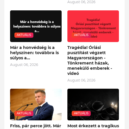
August 06, 2026
AKTUÁLIS
AKTUÁLIS
Már a honvédség is a
Tragédia! Óriási
helyszínen: továbbra is
pusztítást végzett
súlyos a...
Magyarországon -
Tönkrement házak,
August 06, 2026
menekülő emberek -
videó
August 06, 2026
AKTUÁLIS
AKTUÁLIS
Friss, pár perce jött. Már
Most érkezett a tragikus