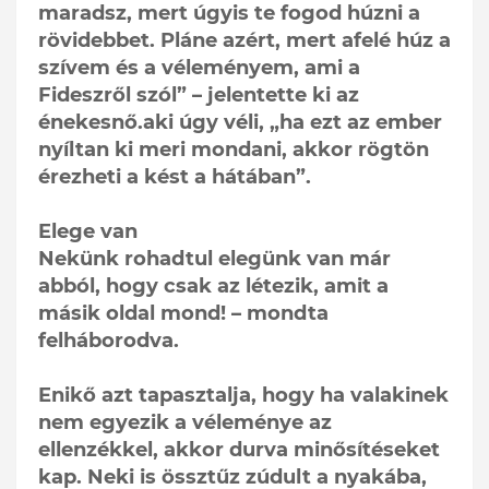
maradsz, mert úgyis te fogod húzni a
rövidebbet. Pláne azért, mert afelé húz a
szívem és a véleményem, ami a
Fideszről szól” – jelentette ki az
énekesnő.aki úgy véli, „ha ezt az ember
nyíltan ki meri mondani, akkor rögtön
érezheti a kést a hátában”.
Elege van
Nekünk rohadtul elegünk van már
abból, hogy csak az létezik, amit a
másik oldal mond! – mondta
felháborodva.
Enikő azt tapasztalja, hogy ha valakinek
nem egyezik a véleménye az
ellenzékkel, akkor durva minősítéseket
kap. Neki is össztűz zúdult a nyakába,