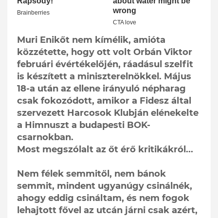
Muri Enikőt nem kímélik, amióta
közzétette, hogy ott volt Orbán Viktor
februári évértékelőjén, ráadásul szelfit
is készített a miniszterelnökkel. Május
18-a után az ellene irányuló népharag
csak fokozódott, amikor a Fidesz által
szervezett Harcosok Klubján elénekelte
a Himnuszt a budapesti BOK-
csarnokban.
Most megszólalt az őt érő kritikákról...
Nem félek semmitől, nem bánok
semmit, mindent ugyanúgy csinálnék,
ahogy eddig csináltam, és nem fogok
lehajtott fővel az utcán járni csak azért,