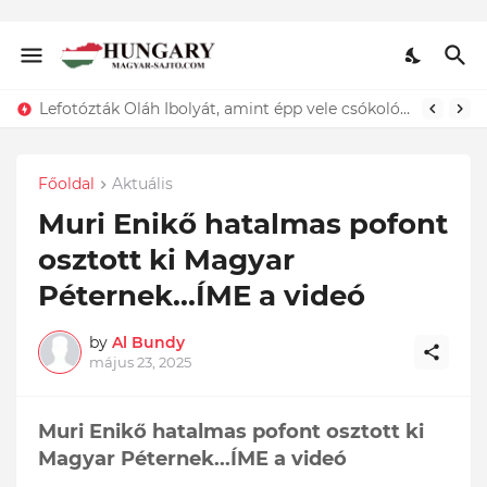
Lefotózták Oláh Ibolyát, amint épp vele csókolózik - EZT nem hiszed el, kinek a karjában kötött ki...ÍME
Főoldal
Aktuális
Muri Enikő hatalmas pofont
osztott ki Magyar
Péternek...ÍME a videó
by
Al Bundy
május 23, 2025
Muri Enikő hatalmas pofont osztott ki
Magyar Péternek...ÍME a videó