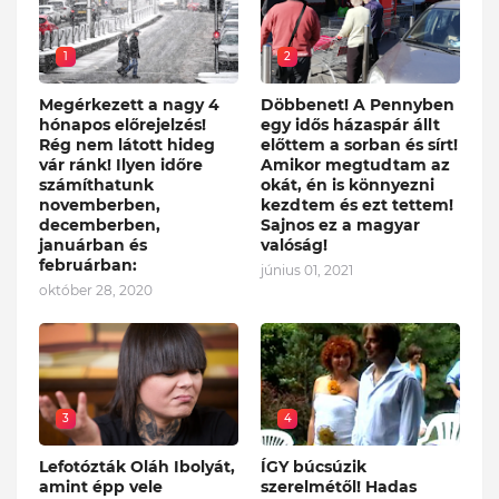
1
2
Megérkezett a nagy 4
Döbbenet! A Pennyben
hónapos előrejelzés!
egy idős házaspár állt
Rég nem látott hideg
előttem a sorban és sírt!
vár ránk! Ilyen időre
Amikor megtudtam az
számíthatunk
okát, én is könnyezni
novemberben,
kezdtem és ezt tettem!
decemberben,
Sajnos ez a magyar
januárban és
valóság!
februárban:
június 01, 2021
október 28, 2020
3
4
Lefotózták Oláh Ibolyát,
ÍGY búcsúzik
amint épp vele
szerelmétől! Hadas