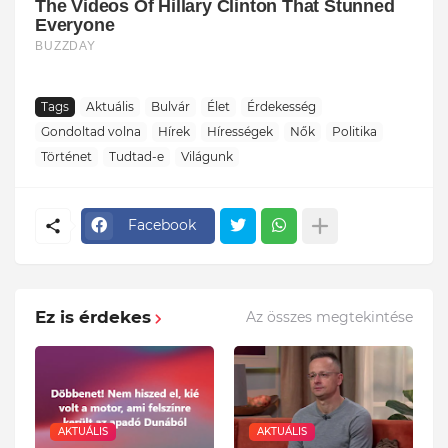
Tags
Aktuális
Bulvár
Élet
Érdekesség
Gondoltad volna
Hírek
Hírességek
Nők
Politika
Történet
Tudtad-e
Világunk
Facebook
Ez is érdekes
Az összes megtekintése
AKTUÁLIS
AKTUÁLIS