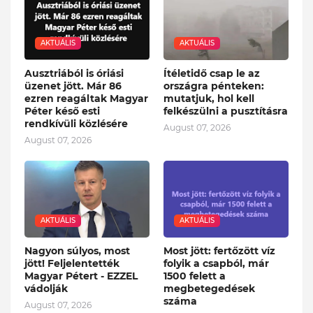
AKTUÁLIS
AKTUÁLIS
Ausztriából is óriási
Ítéletidő csap le az
üzenet jött. Már 86
országra pénteken:
ezren reagáltak Magyar
mutatjuk, hol kell
Péter késő esti
felkészülni a pusztításra
rendkívüli közlésére
August 07, 2026
August 07, 2026
AKTUÁLIS
AKTUÁLIS
Nagyon súlyos, most
Most jött: fertőzött víz
jött! Feljelentették
folyik a csapból, már
Magyar Pétert - EZZEL
1500 felett a
vádolják
megbetegedések
száma
August 07, 2026