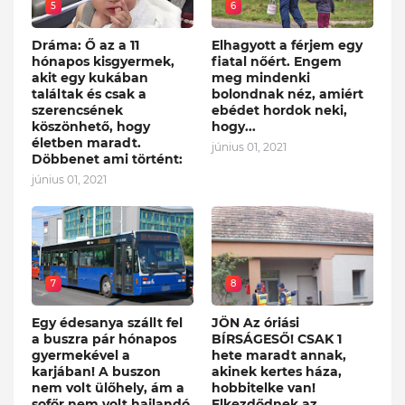
5
6
Dráma: Ő az a 11
Elhagyott a férjem egy
hónapos kisgyermek,
fiatal nőért. Engem
akit egy kukában
meg mindenki
találtak és csak a
bolondnak néz, amiért
szerencsének
ebédet hordok neki,
köszönhető, hogy
hogy...
életben maradt.
június 01, 2021
Döbbenet ami történt:
június 01, 2021
7
8
Egy édesanya szállt fel
JÖN Az óriási
a buszra pár hónapos
BÍRSÁGESŐ! CSAK 1
gyermekével a
hete maradt annak,
karjában! A buszon
akinek kertes háza,
nem volt ülőhely, ám a
hobbitelke van!
sofőr nem volt hajlandó
Elkezdődnek az