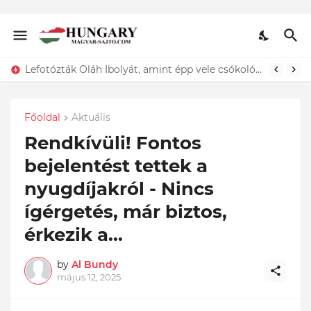
Lefotózták Oláh Ibolyát, amint épp vele csókolózik - EZT nem hiszed el, kinek a karjában kötött ki...ÍME
Főoldal
Aktuális
Rendkívüli! Fontos
bejelentést tettek a
nyugdíjakról - Nincs
ígérgetés, már biztos,
érkezik a...
by
Al Bundy
május 12, 2025