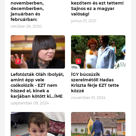
novemberben,
kezdtem és ezt tettem!
decemberben,
Sajnos ez a magyar
januárban és
valóság!
februárban:
június 01, 2021
október 28, 2020
3
4
Lefotózták Oláh Ibolyát,
ÍGY búcsúzik
amint épp vele
szerelmétől! Hadas
csókolózik - EZT nem
Kriszta férje EZT tette
hiszed el, kinek a
közzé
karjában kötött ki...ÍME
november 01, 2024
szeptember 09, 2024