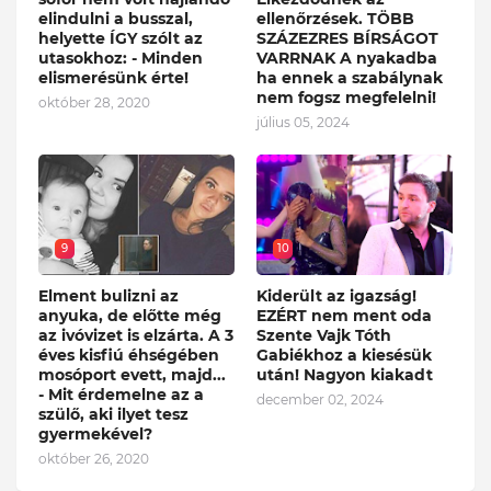
elindulni a busszal,
ellenőrzések. TÖBB
helyette ÍGY szólt az
SZÁZEZRES BÍRSÁGOT
utasokhoz: - Minden
VARRNAK A nyakadba
elismerésünk érte!
ha ennek a szabálynak
nem fogsz megfelelni!
október 28, 2020
július 05, 2024
9
10
Elment bulizni az
Kiderült az igazság!
anyuka, de előtte még
EZÉRT nem ment oda
az ivóvizet is elzárta. A 3
Szente Vajk Tóth
éves kisfiú éhségében
Gabiékhoz a kiesésük
mosóport evett, majd...
után! Nagyon kiakadt
- Mit érdemelne az a
december 02, 2024
szülő, aki ilyet tesz
gyermekével?
október 26, 2020