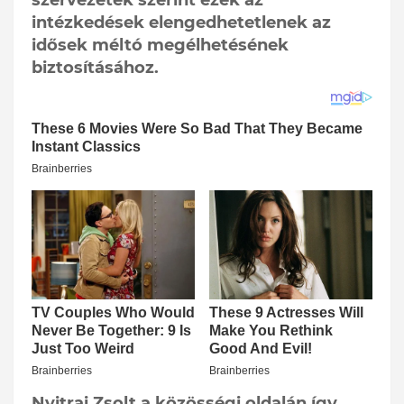
szervezetek szerint ezek az
intézkedések elengedhetetlenek az
idősek méltó megélhetésének
biztosításához.
Nyitrai Zsolt a közösségi oldalán így