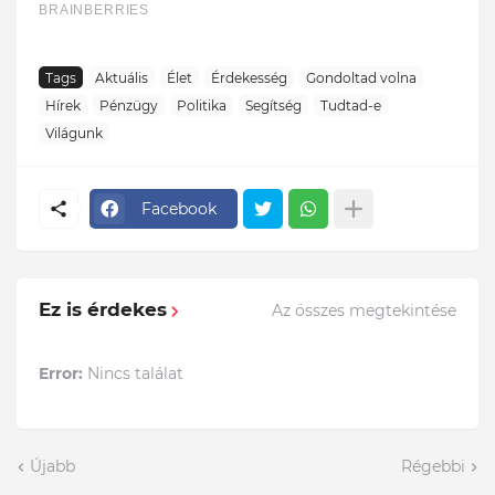
Tags
Aktuális
Élet
Érdekesség
Gondoltad volna
Hírek
Pénzügy
Politika
Segítség
Tudtad-e
Világunk
Facebook
Ez is érdekes
Az összes megtekintése
Error:
Nincs találat
Újabb
Régebbi