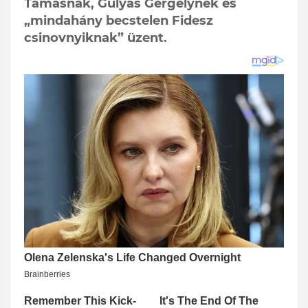
Tamásnak, Gulyás Gergelynek és
„mindahány becstelen Fidesz
csinovnyiknak” üzent.