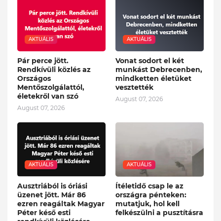
AKTUÁLIS
AKTUÁLIS
Pár perce jött.
Vonat sodort el két
Rendkívüli közlés az
munkást Debrecenben,
Országos
mindketten életüket
Mentőszolgálattól,
vesztették
életekről van szó
August 07, 2026
August 07, 2026
AKTUÁLIS
AKTUÁLIS
Ausztriából is óriási
Ítéletidő csap le az
üzenet jött. Már 86
országra pénteken:
ezren reagáltak Magyar
mutatjuk, hol kell
Péter késő esti
felkészülni a pusztításra