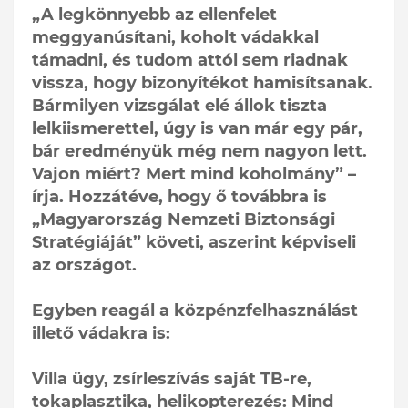
„A legkönnyebb az ellenfelet
meggyanúsítani, koholt vádakkal
támadni, és tudom attól sem riadnak
vissza, hogy bizonyítékot hamisítsanak.
Bármilyen vizsgálat elé állok tiszta
lelkiismerettel, úgy is van már egy pár,
bár eredményük még nem nagyon lett.
Vajon miért? Mert mind koholmány” –
írja. Hozzátéve, hogy ő továbbra is
„Magyarország Nemzeti Biztonsági
Stratégiáját” követi, aszerint képviseli
az országot.
Egyben reagál a közpénzfelhasználást
illető vádakra is:
Villa ügy, zsírleszívás saját TB-re,
tokaplasztika, helikopterezés: Mind