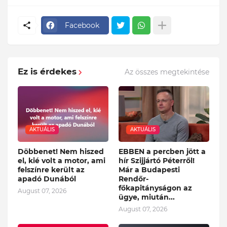
Facebook
Ez is érdekes
Az összes megtekintése
AKTUÁLIS
AKTUÁLIS
Döbbenet! Nem hiszed
EBBEN a percben jött a
el, kié volt a motor, ami
hír Szijjártó Péterről!
felszínre került az
Már a Budapesti
apadó Dunából
Rendőr-
főkapitányságon az
August 07, 2026
ügye, miután...
August 07, 2026