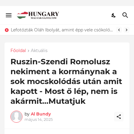
ÍGY búcsúzik szerelmétől! Hadas Kriszta férje EZT tette közzé
Lefotózták Oláh Ibolyát, amint épp vele csókolózik - EZT nem hiszed el, kinek a karjában kötött ki...ÍME
Főoldal
Aktuális
Ruszin-Szendi Romolusz
nekiment a kormánynak a
sok mocskolódás után amit
kapott - Most ő lép, nem is
akármit...Mutatjuk
by
Al Bundy
május 14, 2025