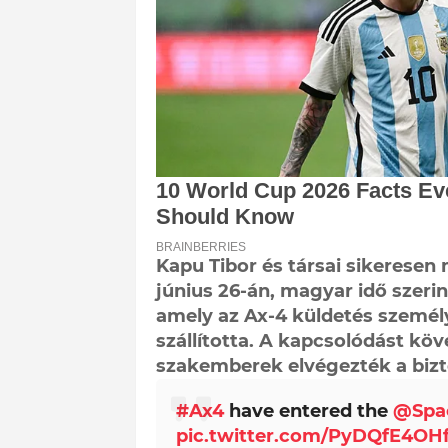
Kapu Tibor és társai sikerese
június 26-án, magyar idő szerin
amely az Ax-4 küldetés személ
szállította. A kapcsolódást kö
szakemberek elvégezték a bizto
#Ax4
have entered the
@Spac
pic.twitter.com/PyDQfE4OH