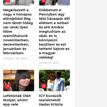
1
2
Megérkezett a
Döbbenet! A
nagy 4 hónapos
Pennyben egy
előrejelzés! Rég
idős házaspár állt
nem látott hideg
előttem a sorban
vár ránk! Ilyen
és sírt! Amikor
időre
megtudtam az
számíthatunk
okát, én is
novemberben,
könnyezni
decemberben,
kezdtem és ezt
januárban és
tettem! Sajnos ez
februárban:
a magyar
valóság!
október 28, 2020
június 01, 2021
3
4
Lefotózták Oláh
ÍGY búcsúzik
Ibolyát, amint
szerelmétől!
épp vele
Hadas Kriszta