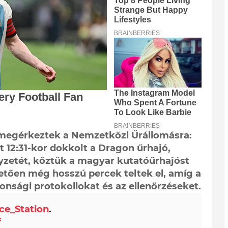
n megérkeztek a Nemzetközi Űrállomásra:
t 12:31-kor dokkolt a Dragon űrhajó,
yzetét, köztük a magyar kutatóűrhajóst
vetően még hosszú percek teltek el, amíg a
nsági protokollokat és az ellenőrzéseket.
e_Station
.
f