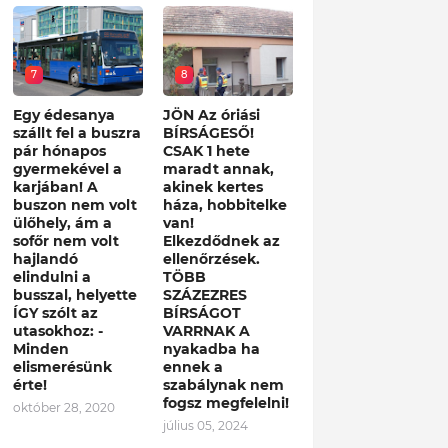
7
8
Egy édesanya
JÖN Az óriási
szállt fel a buszra
BÍRSÁGESŐ!
pár hónapos
CSAK 1 hete
gyermekével a
maradt annak,
karjában! A
akinek kertes
buszon nem volt
háza, hobbitelke
ülőhely, ám a
van!
sofőr nem volt
Elkezdődnek az
hajlandó
ellenőrzések.
elindulni a
TÖBB
busszal, helyette
SZÁZEZRES
ÍGY szólt az
BÍRSÁGOT
utasokhoz: -
VARRNAK A
Minden
nyakadba ha
elismerésünk
ennek a
érte!
szabálynak nem
fogsz megfelelni!
október 28, 2020
július 05, 2024