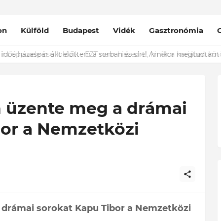
on
Külföld
Budapest
Vidék
Gasztronómia
nt épp vele csókolózik - EZT nem hiszed el, kinek a karjában kötöt
 üzente meg a drámai
bor a Nemzetközi
 drámai sorokat Kapu Tibor a Nemzetközi