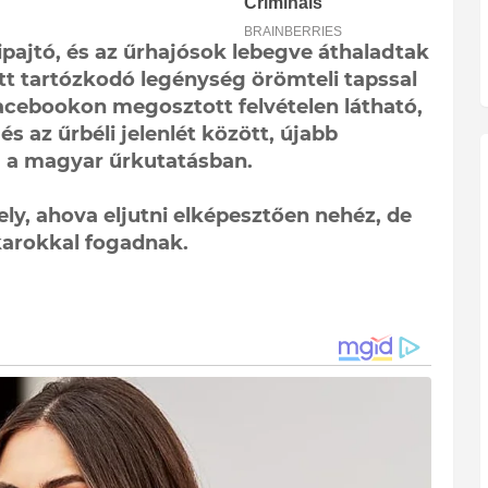
lipajtó, és az űrhajósok lebegve áthaladtak
ott tartózkodó legénység örömteli tapssal
acebookon megosztott felvételen látható,
és az űrbéli jelenlét között, újabb
a a magyar űrkutatásban.
y, ahova eljutni elképesztően nehéz, de
 karokkal fogadnak.