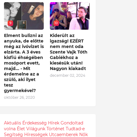
9
10
Elment bulizni az
Kiderült az
anyuka, de előtte
igazság! EZÉRT
még az ivóvizet is
nem ment oda
elzárta. A 3 éves
Szente Vajk Tóth
kisfiú éhségében
Gabiékhoz a
mosóport evett,
kiesésük után!
majd... - Mit
Nagyon kiakadt
érdemelne az a
december 02, 2024
szülő, aki ilyet
tesz
gyermekével?
október 26, 2020
Aktuális
Érdekesség
Hírek
Gondoltad
volna
Élet
Világunk
Történet
Tudtad-e
Segítség
Hírességek
Utcaemberek
Nők