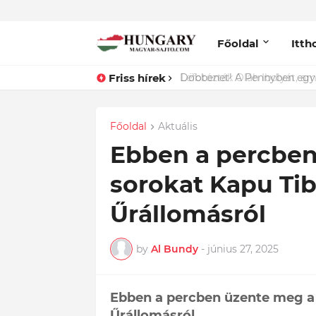
Főoldal
Itth
Friss hírek
Lefotózták Oláh Ibolyát, ami
Főoldal
Aktuális
Ebben a percben
sorokat Kapu Ti
Űrállomásról
by
Al Bundy
-
június 27, 2025
Ebben a percben üzente meg a
Űrállomásról