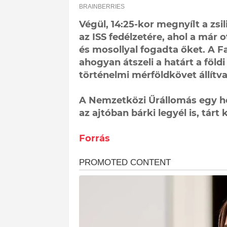
Végül, 14:25-kor megnyílt a zsi
az ISS fedélzetére, ahol a már 
és mosollyal fogadta őket. A F
ahogyan átszeli a határt a földi 
történelmi mérföldkövet állítv
A Nemzetközi Űrállomás egy hel
az ajtóban bárki legyél is, tárt
Forrás