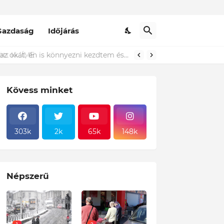
Gazdaság
Időjárás
t ki...ÍME
Kövess minket
303k
2k
65k
148k
Népszerű