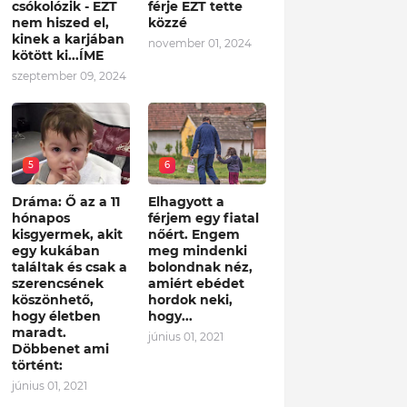
csókolózik - EZT
férje EZT tette
nem hiszed el,
közzé
kinek a karjában
november 01, 2024
kötött ki...ÍME
szeptember 09, 2024
5
6
Dráma: Ő az a 11
Elhagyott a
hónapos
férjem egy fiatal
kisgyermek, akit
nőért. Engem
egy kukában
meg mindenki
találtak és csak a
bolondnak néz,
szerencsének
amiért ebédet
köszönhető,
hordok neki,
hogy életben
hogy...
maradt.
június 01, 2021
Döbbenet ami
történt:
június 01, 2021