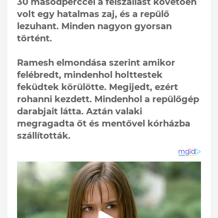
30 másodperccel a felszállást követően
volt egy hatalmas zaj, és a repülő
lezuhant. Minden nagyon gyorsan
történt.
Ramesh elmondása szerint amikor
felébredt, mindenhol holttestek
feküdtek körülötte. Megijedt, ezért
rohanni kezdett. Mindenhol a repülőgép
darabjait látta. Aztán valaki
megragadta őt és mentővel kórházba
szállították.