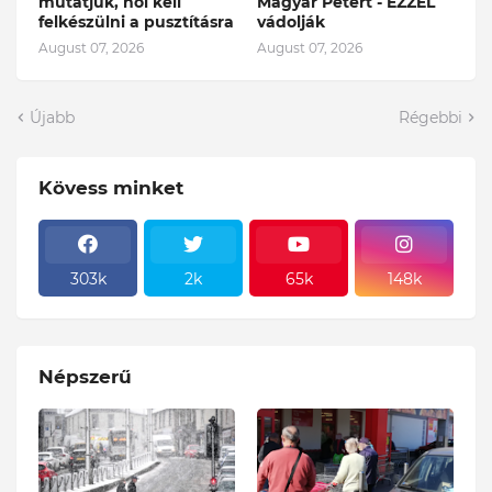
mutatjuk, hol kell
Magyar Pétert - EZZEL
felkészülni a pusztításra
vádolják
August 07, 2026
August 07, 2026
Újabb
Régebbi
Kövess minket
303k
2k
65k
148k
Népszerű