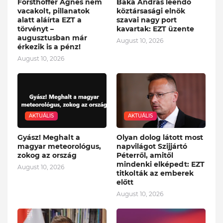
Forsthoffer Ágnes nem
Baka András leendő
vacakolt, pillanatok
köztársasági elnök
alatt aláírta EZT a
szavai nagy port
törvényt –
kavartak: EZT üzente
augusztusban már
August 10, 2026
érkezik is a pénz!
August 10, 2026
AKTUÁLIS
AKTUÁLIS
Gyász! Meghalt a
Olyan dolog látott most
magyar meteorológus,
napvilágot Szijjártó
zokog az ország
Péterről, amitől
mindenki elképedt: EZT
August 10, 2026
titkolták az emberek
előtt
August 10, 2026