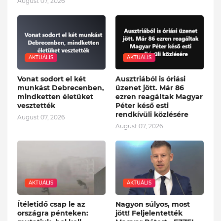
August 07, 2026
AKTUÁLIS
AKTUÁLIS
Vonat sodort el két
Ausztriából is óriási
munkást Debrecenben,
üzenet jött. Már 86
mindketten életüket
ezren reagáltak Magyar
vesztették
Péter késő esti
rendkívüli közlésére
August 07, 2026
August 07, 2026
AKTUÁLIS
AKTUÁLIS
Ítéletidő csap le az
Nagyon súlyos, most
országra pénteken:
jött! Feljelentették