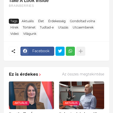
Tags
Aktuális
Élet
Érdekesség
Gondoltad volna
Hírek
Történet
Tudtad-e
Utazás
Utcaemberek
Videó
Világunk
Facebook
Ez is érdekes
Az összes megtekintése
AKTUÁLIS
AKTUÁLIS