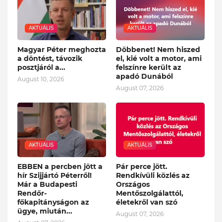
AKTUÁLIS
AKTUÁLIS
Magyar Péter meghozta
Döbbenet! Nem hiszed
a döntést, távozik
el, kié volt a motor, ami
posztjáról a...
felszínre került az
apadó Dunából
August 10, 2026
August 07, 2026
AKTUÁLIS
AKTUÁLIS
EBBEN a percben jött a
Pár perce jött.
hír Szijjártó Péterről!
Rendkívüli közlés az
Már a Budapesti
Országos
Rendőr-
Mentőszolgálattól,
főkapitányságon az
életekről van szó
ügye, miután...
August 07, 2026