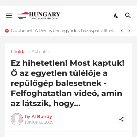
Lefotózták Oláh Ibolyát, amint épp vele csókolózik - EZT nem hiszed el, kinek a karjában kötött ki...ÍME
Főoldal
Aktuális
Ez hihetetlen! Most kaptuk!
Ő az egyetlen túlélője a
repülőgép balesetnek -
Felfoghatatlan videó, amin
az látszik, hogy...
by
Al Bundy
június 12, 2025