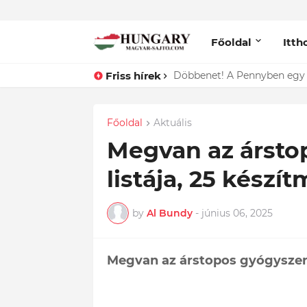
Főoldal
Itth
Friss hírek
Lefotózták Oláh Ibolyát, ami
Főoldal
Aktuális
Megvan az ársto
listája, 25 készít
by
Al Bundy
-
június 06, 2025
Megvan az árstopos gyógyszerek