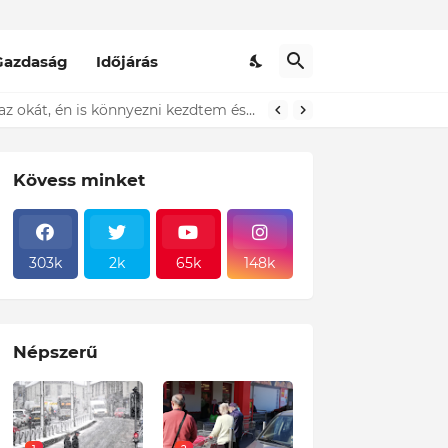
Gazdaság
Időjárás
t ki...ÍME
Döbbenet! A Pennyben egy idős házaspár állt előttem a sorban és sírt! Amikor megtudtam az okát, én is könnyezni kezdtem és ezt tettem! Sajnos ez a magyar valóság!
Kövess minket
303k
2k
65k
148k
Népszerű