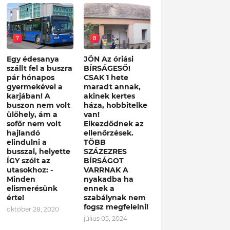
7
8
Egy édesanya
JÖN Az óriási
szállt fel a buszra
BÍRSÁGESŐ!
pár hónapos
CSAK 1 hete
gyermekével a
maradt annak,
karjában! A
akinek kertes
buszon nem volt
háza, hobbitelke
ülőhely, ám a
van!
sofőr nem volt
Elkezdődnek az
hajlandó
ellenőrzések.
elindulni a
TÖBB
busszal, helyette
SZÁZEZRES
ÍGY szólt az
BÍRSÁGOT
utasokhoz: -
VARRNAK A
Minden
nyakadba ha
elismerésünk
ennek a
érte!
szabálynak nem
fogsz megfelelni!
október 28, 2020
július 05, 2024