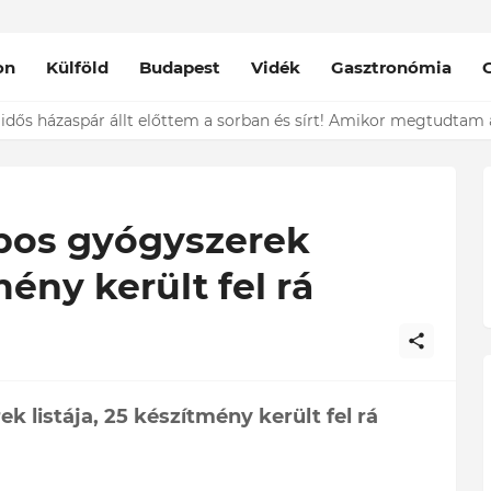
on
Külföld
Budapest
Vidék
Gasztronómia
nt épp vele csókolózik - EZT nem hiszed el, kinek a karjában kötöt
pos gyógyszerek
mény került fel rá
 listája, 25 készítmény került fel rá