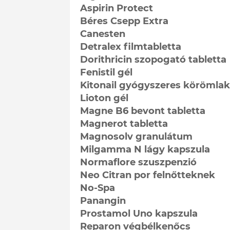
Aspirin Protect
Béres Csepp Extra
Canesten
Detralex filmtabletta
Dorithricin szopogató tabletta
Fenistil gél
Kitonail gyógyszeres körömla
Lioton gél
Magne B6 bevont tabletta
Magnerot tabletta
Magnosolv granulátum
Milgamma N lágy kapszula
Normaflore szuszpenzió
Neo Citran por felnőtteknek
No-Spa
Panangin
Prostamol Uno kapszula
Reparon végbélkenőcs