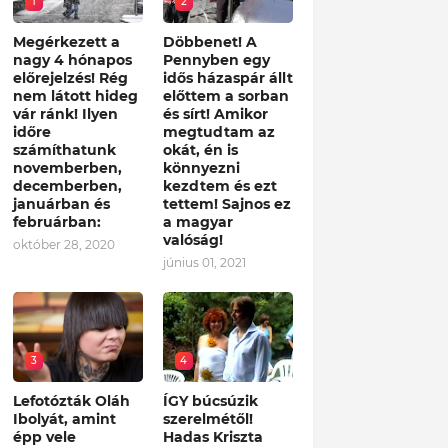
1
2
Megérkezett a
Döbbenet! A
nagy 4 hónapos
Pennyben egy
előrejelzés! Rég
idős házaspár állt
nem látott hideg
előttem a sorban
vár ránk! Ilyen
és sírt! Amikor
időre
megtudtam az
számíthatunk
okát, én is
novemberben,
könnyezni
decemberben,
kezdtem és ezt
januárban és
tettem! Sajnos ez
februárban:
a magyar
valóság!
október 28, 2020
június 01, 2021
3
4
Lefotózták Oláh
ÍGY búcsúzik
Ibolyát, amint
szerelmétől!
épp vele
Hadas Kriszta