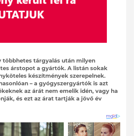
 többhetes tárgyalás után milyen
es árstopot a gyártók. A listán sokak
ényköteles készítmények szerepelnek.
asonlóan – a gyógyszergyártók is azt
ékeknek az árát nem emelik idén, vagy ha
ák, és ezt az árat tartják a jövő év