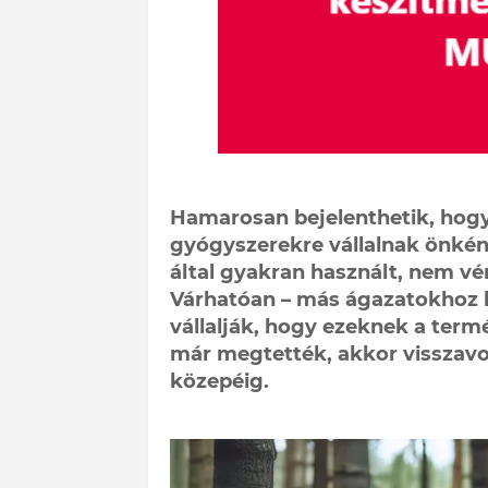
Hamarosan bejelenthetik, hogy
gyógyszerekre vállalnak önként
által gyakran használt, nem v
Várhatóan – más ágazatokhoz h
vállalják, hogy ezeknek a term
már megtették, akkor visszavonj
közepéig.