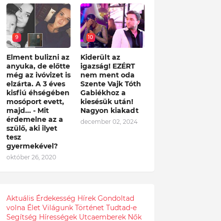
9
10
Elment bulizni az
Kiderült az
anyuka, de előtte
igazság! EZÉRT
még az ivóvizet is
nem ment oda
elzárta. A 3 éves
Szente Vajk Tóth
kisfiú éhségében
Gabiékhoz a
mosóport evett,
kiesésük után!
majd... - Mit
Nagyon kiakadt
érdemelne az a
december 02, 2024
szülő, aki ilyet
tesz
gyermekével?
október 26, 2020
Aktuális
Érdekesség
Hírek
Gondoltad
volna
Élet
Világunk
Történet
Tudtad-e
Segítség
Hírességek
Utcaemberek
Nők