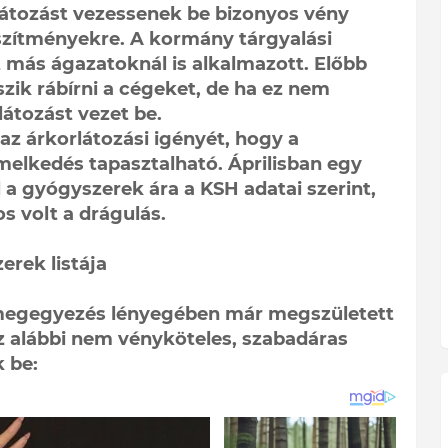
látozást vezessenek be bizonyos vény
szítményekre. A kormány tárgyalási
 más ágazatoknál is alkalmazott. Előbb
zik rábírni a cégeket, de ha ez nem
látozást vezet be.
az árkorlátozási igényét, hogy a
melkedés tapasztalható. Áprilisban egy
l a gyógyszerek ára a KSH adatai szerint,
os volt a drágulás.
erek listája
a megegyezés lényegében már megszületett
z alábbi nem vényköteles, szabadáras
 be: