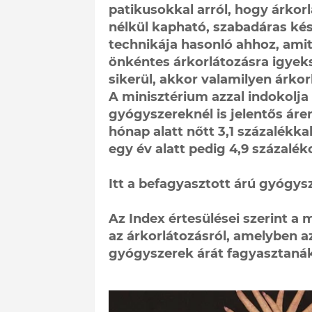
patikusokkal arról, hogy árkor
nélkül kapható, szabadáras ké
technikája hasonló ahhoz, amit
önkéntes árkorlátozásra igyeks
sikerül, akkor valamilyen árkor
A minisztérium azzal indokolja 
gyógyszereknél is jelentős áre
hónap alatt nőtt 3,1 százalékka
egy év alatt pedig 4,9 százalék
Itt a befagyasztott árú gyógysz
Az Index értesülései szerint 
az árkorlátozásról, amelyben a
gyógyszerek árát fagyasztanák