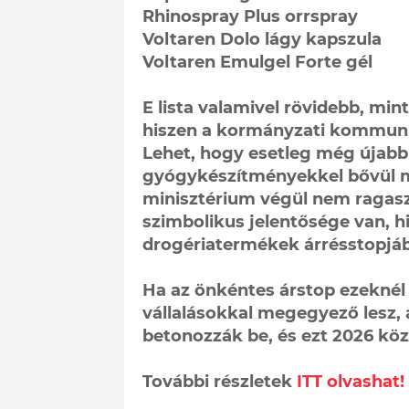
Rhinospray Plus orrspray
Voltaren Dolo lágy kapszula
Voltaren Emulgel Forte gél
E lista valamivel rövidebb, min
hiszen a kormányzati kommuni
Lehet, hogy esetleg még újabb
gyógykészítményekkel bővül ma
minisztérium végül nem ragas
szimbolikus jelentősége van, hi
drogériatermékek árrésstopjáb
Ha az önkéntes árstop ezeknél 
vállalásokkal megegyező lesz, a
betonozzák be, és ezt 2026 köz
További részletek
ITT olvashat!