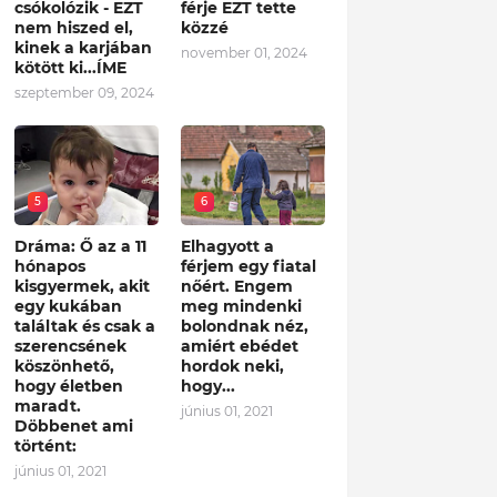
csókolózik - EZT
férje EZT tette
nem hiszed el,
közzé
kinek a karjában
november 01, 2024
kötött ki...ÍME
szeptember 09, 2024
5
6
Dráma: Ő az a 11
Elhagyott a
hónapos
férjem egy fiatal
kisgyermek, akit
nőért. Engem
egy kukában
meg mindenki
találtak és csak a
bolondnak néz,
szerencsének
amiért ebédet
köszönhető,
hordok neki,
hogy életben
hogy...
maradt.
június 01, 2021
Döbbenet ami
történt:
június 01, 2021