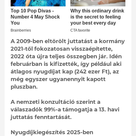
A 2009-ben eltörölt juttatást a kormány
2021-től fokozatosan visszaépítette,
2022 óta újra teljes összegben jár. Idén
februárban is kifizették, így például aki
átlagos nyugdíjat kap (242 ezer Ft), az
még egyszer ugyanennyit kapott
pluszban.
A nemzeti konzultáció szerint a
válaszadók 99%-a támogatja a 13. havi
juttatás fenntartását.
Nyugdíjkiegészítés 2025-ben