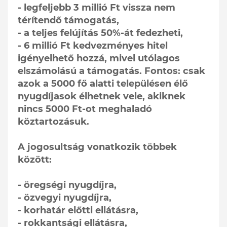
- legfeljebb 3 millió Ft vissza nem
térítendő támogatás,
- a teljes felújítás 50%-át fedezheti,
- 6 millió Ft kedvezményes hitel
igényelhető hozzá, mivel utólagos
elszámolású a támogatás. Fontos: csak
azok a 5000 fő alatti településen élő
nyugdíjasok élhetnek vele, akiknek
nincs 5000 Ft-ot meghaladó
köztartozásuk.
A jogosultság vonatkozik többek
között:
- öregségi nyugdíjra,
- özvegyi nyugdíjra,
- korhatár előtti ellátásra,
- rokkantsági ellátásra,