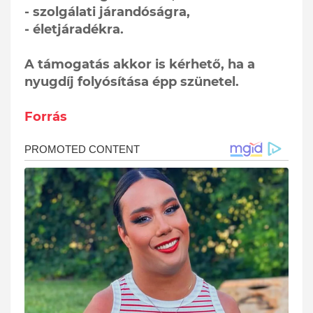
- szolgálati járandóságra,
- életjáradékra.
A támogatás akkor is kérhető, ha a
nyugdíj folyósítása épp szünetel.
Forrás