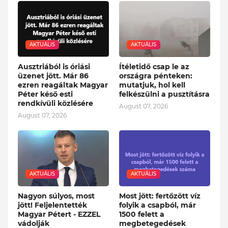
AKTUÁLIS
AKTUÁLIS
Ausztriából is óriási
Ítéletidő csap le az
üzenet jött. Már 86
országra pénteken:
ezren reagáltak Magyar
mutatjuk, hol kell
Péter késő esti
felkészülni a pusztításra
rendkívüli közlésére
August 07, 2026
August 07, 2026
AKTUÁLIS
AKTUÁLIS
Nagyon súlyos, most
Most jött: fertőzött víz
jött! Feljelentették
folyik a csapból, már
Magyar Pétert - EZZEL
1500 felett a
vádolják
megbetegedések