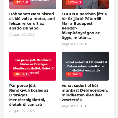
AKTUÁLIS
AKTUÁLIS
Döbbenet! Nem hiszed
EBBEN a percben jött a
el, kié volt a motor, ami
hír Szijjártó Péterről!
felszínre került az
Már a Budapesti
apadó Dunából
Rendőr-
főkapitányságon az
August 07, 2026
ügye, miután...
August 07, 2026
AKTUÁLIS
AKTUÁLIS
Pár perce jött.
Vonat sodort el két
Rendkívüli közlés az
munkást Debrecenben,
Országos
mindketten életüket
Mentőszolgálattól,
vesztették
életekről van szó
August 07, 2026
August 07, 2026