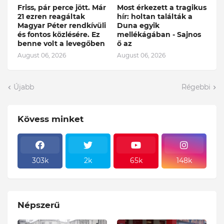
Friss, pár perce jött. Már
Most érkezett a tragikus
21 ezren reagáltak
hír: holtan találták a
Magyar Péter rendkívüli
Duna egyik
és fontos közlésére. Ez
mellékágában - Sajnos
benne volt a levegőben
ő az
August 06, 2026
August 06, 2026
Újabb
Régebbi
Kövess minket
303k
2k
65k
148k
Népszerű