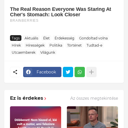
Tags
Aktuális
Élet
Érdekesség
Gondoltad volna
Hírek
Hírességek
Politika
Történet
Tudtad-e
Utcaemberek
Világunk
Facebook
Ez is érdekes
Az összes megtekintése