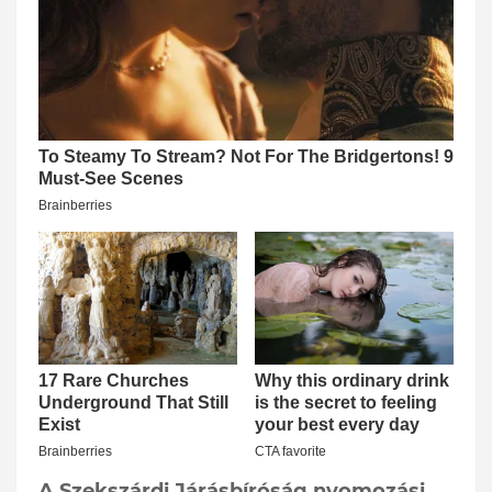
A Szekszárdi Járásbíróság nyomozási