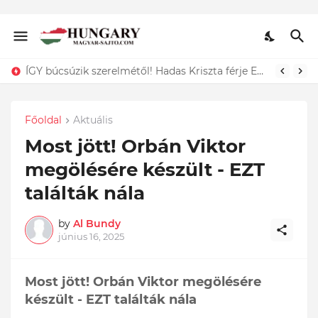
Dráma: Ő az a 11 hónapos kisgyermek, akit egy kukában találtak és csak a szerencsének köszönhető, hogy életben maradt. Döbbenet ami történt:
Főoldal
Aktuális
Most jött! Orbán Viktor
megölésére készült - EZT
találták nála
by
Al Bundy
június 16, 2025
Most jött! Orbán Viktor megölésére
készült - EZT találták nála