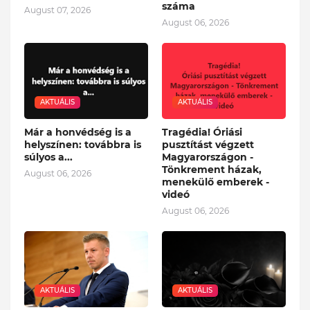
száma
August 07, 2026
August 06, 2026
AKTUÁLIS
AKTUÁLIS
Már a honvédség is a
Tragédia! Óriási
helyszínen: továbbra is
pusztítást végzett
súlyos a...
Magyarországon -
Tönkrement házak,
August 06, 2026
menekülő emberek -
videó
August 06, 2026
AKTUÁLIS
AKTUÁLIS