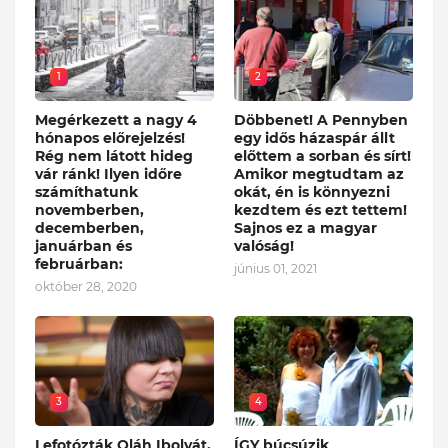
1
2
Megérkezett a nagy 4
Döbbenet! A Pennyben
hónapos előrejelzés!
egy idős házaspár állt
Rég nem látott hideg
előttem a sorban és sírt!
vár ránk! Ilyen időre
Amikor megtudtam az
számíthatunk
okát, én is könnyezni
novemberben,
kezdtem és ezt tettem!
decemberben,
Sajnos ez a magyar
januárban és
valóság!
februárban:
június 01, 2021
október 28, 2020
3
4
Lefotózták Oláh Ibolyát,
ÍGY búcsúzik