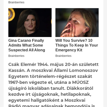
Csák Elemér 1944. május 20-án született
Kassán. A moszkvai Állami Lomonoszov
Egyetem történelem-régészet szakát
1967-ben végezte el, utána a MÚOSZ
újságíró iskolában tanult. Diákkorától
kezdve írt újságoknak, hetilapoknak,
egyetemi hallgatóként a Moszkvai
Rádió magyar adásainak bemondója is