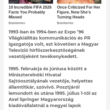
1993-ban és 1994-ben az Expo ’96
Világkiállítás kommunikációs és PR
igazgatója volt, ezt követően a Magyar
Televízió hírfőszerkesztőségének
vezetőjeként tevékenykedett.
1995. februárja és júniusa között a
Miniszterelnöki Hivatal
Sajtóosztályának vezetője, helyettes
államtitkár, szóvivő. Posztjáról
lemondott és utána 1995. július 1-től az
Axel Springer Magyarország
kiadóvállalatnál a megyei lapok