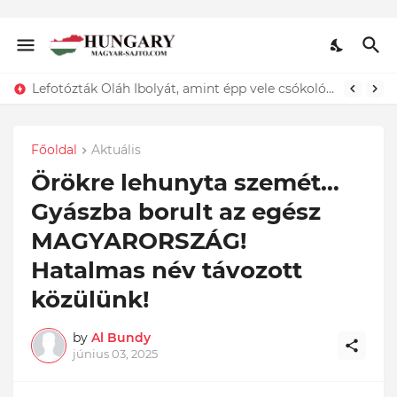
Lefotózták Oláh Ibolyát, amint épp vele csókolózik - EZT nem hiszed el, kinek a karjában kötött ki...ÍME
Főoldal
Aktuális
Örökre lehunyta szemét…
Gyászba borult az egész
MAGYARORSZÁG!
Hatalmas név távozott
közülünk!
by
Al Bundy
június 03, 2025