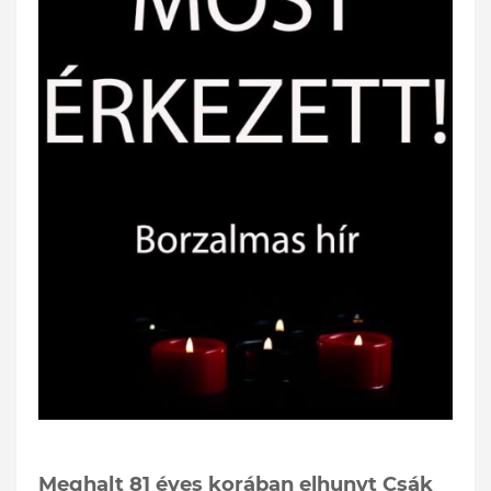
Meghalt 81 éves korában elhunyt Csák