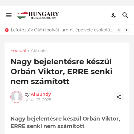
Lefotózták Oláh Ibolyát, amint épp vele csókolózik - EZT nem hiszed el, kinek a karjában kötött ki...ÍME
Főoldal
Aktuális
Nagy bejelentésre készül
Orbán Viktor, ERRE senki
nem számított
by
Al Bundy
július 23, 2025
Nagy bejelentésre készül Orbán Viktor,
ERRE senki nem számított