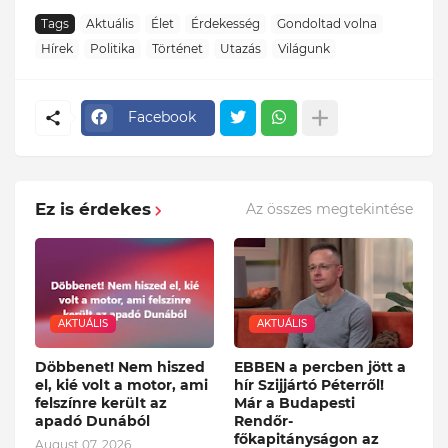
Tags
Aktuális
Élet
Érdekesség
Gondoltad volna
Hírek
Politika
Történet
Utazás
Világunk
Facebook
Ez is érdekes
Az összes megtekintése
AKTUÁLIS
AKTUÁLIS
Döbbenet! Nem hiszed
EBBEN a percben jött a
el, kié volt a motor, ami
hír Szijjártó Péterről!
felszínre került az
Már a Budapesti
apadó Dunából
Rendőr-
főkapitányságon az
August 07, 2026