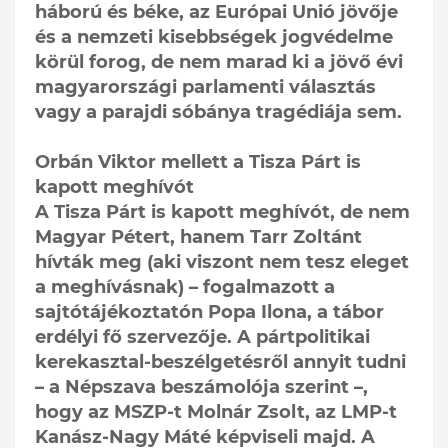
háború és béke, az Európai Unió jövője
és a nemzeti kisebbségek jogvédelme
körül forog, de nem marad ki a jövő évi
magyarországi parlamenti választás
vagy a parajdi sóbánya tragédiája sem.
Orbán Viktor mellett a Tisza Párt is
kapott meghívót
A Tisza Párt is kapott meghívót, de nem
Magyar Pétert, hanem Tarr Zoltánt
hívták meg (aki viszont nem tesz eleget
a meghívásnak) – fogalmazott a
sajtótájékoztatón Popa Ilona, a tábor
erdélyi fő szervezője. A pártpolitikai
kerekasztal-beszélgetésről annyit tudni
– a Népszava beszámolója szerint –,
hogy az MSZP-t Molnár Zsolt, az LMP-t
Kanász-Nagy Máté képviseli majd. A