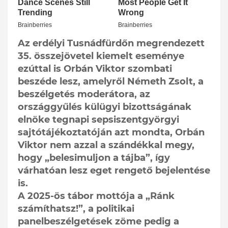
Az erdélyi Tusnádfürdőn megrendezett
35. összejövetel kiemelt eseménye
ezúttal is Orbán Viktor szombati
beszéde lesz, amelyről Németh Zsolt, a
beszélgetés moderátora, az
országgyűlés külügyi bizottságának
elnöke tegnapi sepsiszentgyörgyi
sajtótájékoztatóján azt mondta, Orbán
Viktor nem azzal a szándékkal megy,
hogy „bele­simuljon a tájba”, így
várhatóan lesz eget rengető bejelentése
is.
A 2025-ös tábor mottója a „Ránk
számíthatsz!”, a politikai
panelbeszélgetések zöme pedig a