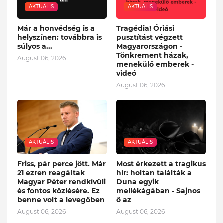
AKTUÁLIS
AKTUÁLIS
Már a honvédség is a
Tragédia! Óriási
helyszínen: továbbra is
pusztítást végzett
súlyos a...
Magyarországon -
Tönkrement házak,
August 06, 2026
menekülő emberek -
videó
August 06, 2026
AKTUÁLIS
AKTUÁLIS
Friss, pár perce jött. Már
Most érkezett a tragikus
21 ezren reagáltak
hír: holtan találták a
Magyar Péter rendkívüli
Duna egyik
és fontos közlésére. Ez
mellékágában - Sajnos
benne volt a levegőben
ő az
August 06, 2026
August 06, 2026