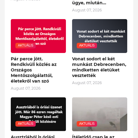
ügye, miután...
August 07, 2026
AKTUÁLIS
AKTUÁLIS
Pár perce jött.
Vonat sodort el két
Rendkívüli közlés az
munkást Debrecenben,
Országos
mindketten életüket
Mentőszolgálattól,
vesztették
életekről van szó
August 07, 2026
August 07, 2026
AKTUÁLIS
AKTUÁLIS
Ausztriából is óriási
Ítéletidő csap le az