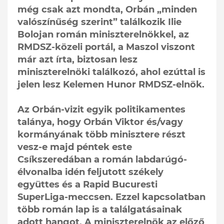
még csak azt mondta, Orbán „minden
valószínűség szerint” találkozik Ilie
Bolojan román miniszterelnökkel, az
RMDSZ-közeli portál, a Maszol viszont
már azt írta, biztosan lesz
miniszterelnöki találkozó, ahol ezúttal is
jelen lesz Kelemen Hunor RMDSZ-elnök.
Az Orbán-vizit egyik politikamentes
talánya, hogy Orbán Viktor és/vagy
kormányának több minisztere részt
vesz-e majd péntek este
Csíkszeredában a román labdarúgó-
élvonalba idén feljutott székely
együttes és a Rapid Bucuresti
SuperLiga-meccsen. Ezzel kapcsolatban
több román lap is a találgatásainak
adott hangot. A miniszterelnök az előző