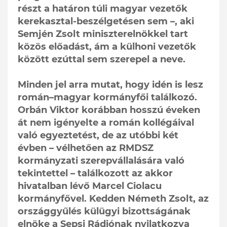
részt a határon túli magyar vezetők
kerekasztal-beszélgetésen sem –, aki
Semjén Zsolt miniszterelnökkel tart
közös előadást, ám a külhoni vezetők
között ezúttal sem szerepel a neve.
Minden jel arra mutat, hogy idén is lesz
román–magyar kormányfői találkozó.
Orbán Viktor korábban hosszú éveken
át nem igényelte a román kollégáival
való egyeztetést, de az utóbbi két
évben – vélhetően az RMDSZ
kormányzati szerepvállalására való
tekintettel – találkozott az akkor
hivatalban lévő Marcel Ciolacu
kormányfővel. Kedden Németh Zsolt, az
országgyűlés külügyi bizottságának
elnöke a Sepsi Rádiónak nyilatkozva