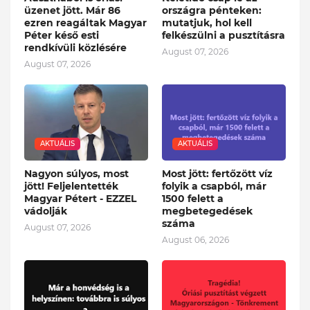
üzenet jött. Már 86
országra pénteken:
ezren reagáltak Magyar
mutatjuk, hol kell
Péter késő esti
felkészülni a pusztításra
rendkívüli közlésére
August 07, 2026
August 07, 2026
AKTUÁLIS
AKTUÁLIS
Nagyon súlyos, most
Most jött: fertőzött víz
jött! Feljelentették
folyik a csapból, már
Magyar Pétert - EZZEL
1500 felett a
vádolják
megbetegedések
száma
August 07, 2026
August 06, 2026