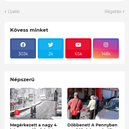
Újabb
Régebbi
Kövess minket
303k
2k
65k
148k
Népszerű
1
2
Megérkezett a nagy 4
Döbbenet! A Pennyben