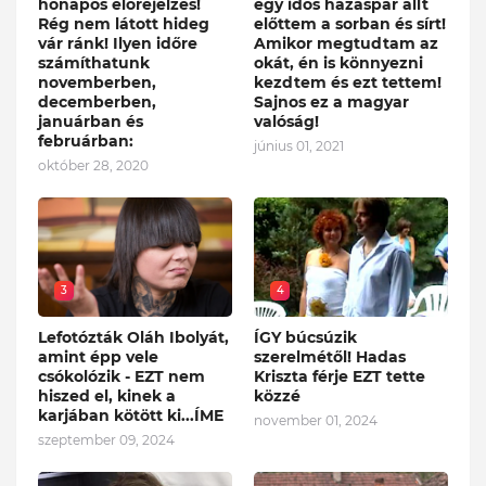
hónapos előrejelzés!
egy idős házaspár állt
Rég nem látott hideg
előttem a sorban és sírt!
vár ránk! Ilyen időre
Amikor megtudtam az
számíthatunk
okát, én is könnyezni
novemberben,
kezdtem és ezt tettem!
decemberben,
Sajnos ez a magyar
januárban és
valóság!
februárban:
június 01, 2021
október 28, 2020
3
4
Lefotózták Oláh Ibolyát,
ÍGY búcsúzik
amint épp vele
szerelmétől! Hadas
csókolózik - EZT nem
Kriszta férje EZT tette
hiszed el, kinek a
közzé
karjában kötött ki...ÍME
november 01, 2024
szeptember 09, 2024