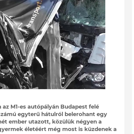
 az M1-es autópályán Budapest felé
számú egyterű hátulról belerohant egy
ét ember utazott, közülük négyen a
gyermek életéért még most is küzdenek a