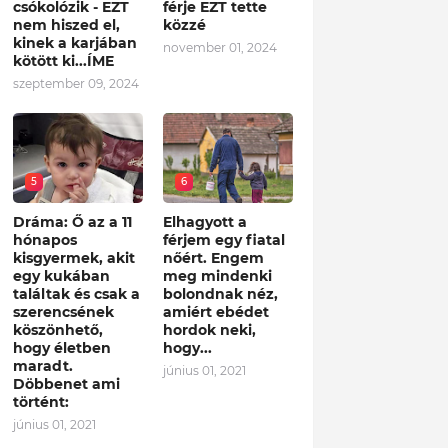
csókolózik - EZT
férje EZT tette
nem hiszed el,
közzé
kinek a karjában
november 01, 2024
kötött ki...ÍME
szeptember 09, 2024
5
6
Dráma: Ő az a 11
Elhagyott a
hónapos
férjem egy fiatal
kisgyermek, akit
nőért. Engem
egy kukában
meg mindenki
találtak és csak a
bolondnak néz,
szerencsének
amiért ebédet
köszönhető,
hordok neki,
hogy életben
hogy...
maradt.
június 01, 2021
Döbbenet ami
történt:
június 01, 2021