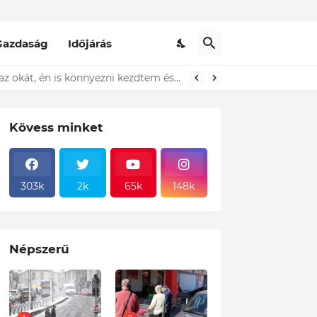
Gazdaság
Időjárás
t ki...ÍME
Kövess minket
303k
2k
65k
148k
Népszerű