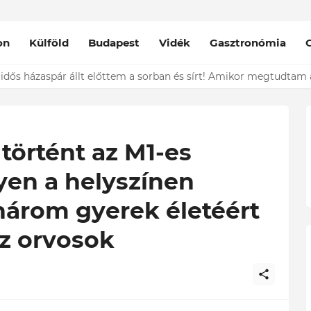
on
Külföld
Budapest
Vidék
Gasztronómia
nt épp vele csókolózik - EZT nem hiszed el, kinek a karjában kötöt
 történt az M1-es
yen a helyszínen
három gyerek életéért
z orvosok