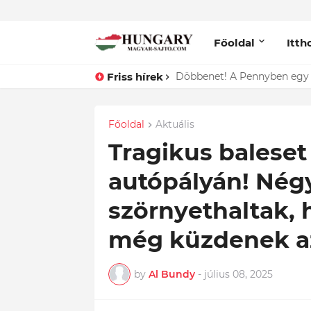
Főoldal
Itth
Friss hírek
Lefotózták Oláh Ibolyát, ami
Főoldal
Aktuális
Tragikus baleset
autópályán! Nég
szörnyethaltak, 
még küzdenek a
by
Al Bundy
-
július 08, 2025