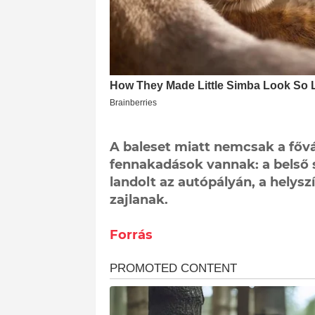
A baleset miatt nemcsak a fővá
fennakadások vannak: a belső 
landolt az autópályán, a helysz
zajlanak.
Forrás