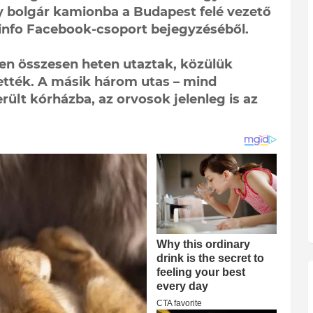
 bolgár kamionba a Budapest felé vezető
tinfo Facebook-csoport bejegyzéséből.
ben összesen heten utaztak, közülük
ették. A másik három utas – mind
rült kórházba, az orvosok jelenleg is az