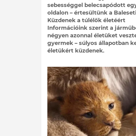
sebességgel belecsapódott egy
oldalon – értesültünk a Balese
Küzdenek a túlélők életéért
Információink szerint a jármű
négyen azonnal életüket veszt
gyermek – súlyos állapotban ke
életükért küzdenek.