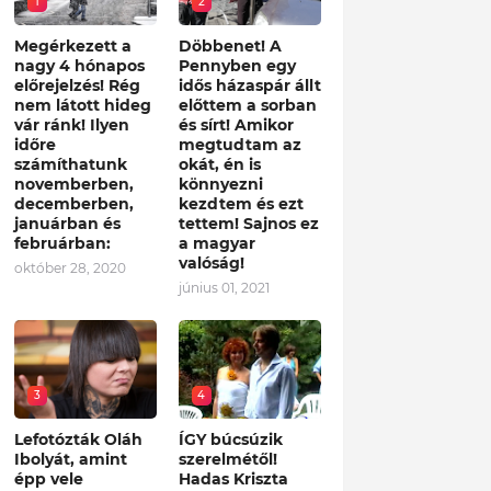
1
2
Megérkezett a
Döbbenet! A
nagy 4 hónapos
Pennyben egy
előrejelzés! Rég
idős házaspár állt
nem látott hideg
előttem a sorban
vár ránk! Ilyen
és sírt! Amikor
időre
megtudtam az
számíthatunk
okát, én is
novemberben,
könnyezni
decemberben,
kezdtem és ezt
januárban és
tettem! Sajnos ez
februárban:
a magyar
valóság!
október 28, 2020
június 01, 2021
3
4
Lefotózták Oláh
ÍGY búcsúzik
Ibolyát, amint
szerelmétől!
épp vele
Hadas Kriszta