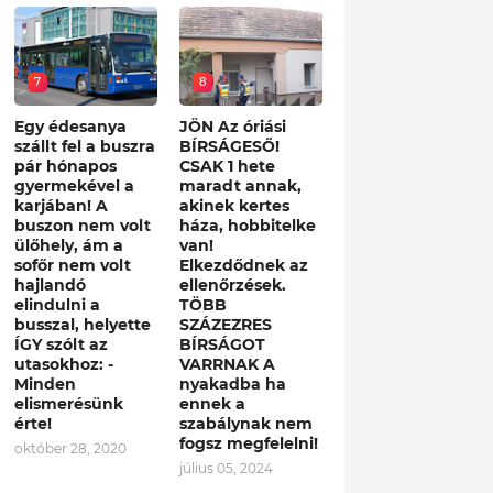
7
8
Egy édesanya
JÖN Az óriási
szállt fel a buszra
BÍRSÁGESŐ!
pár hónapos
CSAK 1 hete
gyermekével a
maradt annak,
karjában! A
akinek kertes
buszon nem volt
háza, hobbitelke
ülőhely, ám a
van!
sofőr nem volt
Elkezdődnek az
hajlandó
ellenőrzések.
elindulni a
TÖBB
busszal, helyette
SZÁZEZRES
ÍGY szólt az
BÍRSÁGOT
utasokhoz: -
VARRNAK A
Minden
nyakadba ha
elismerésünk
ennek a
érte!
szabálynak nem
fogsz megfelelni!
október 28, 2020
július 05, 2024