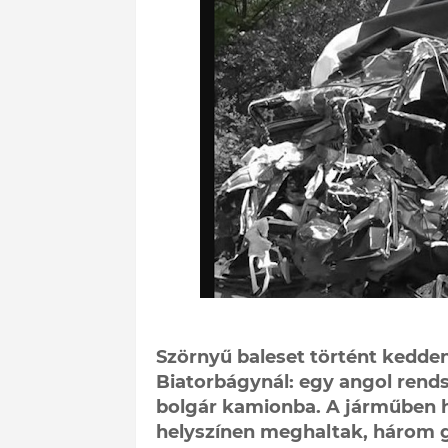
Szörnyű baleset történt kedden
Biatorbágynál: egy angol rend
bolgár kamionba. A járműben h
helyszínen meghaltak, három 