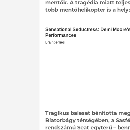
mentők. A tragédia miatt telje
több mentőhelikopter is a helys
Tragikus baleset bénította meg
Biatorbágy térségében, a Sasf
rendszámú Seat egyterű – benn