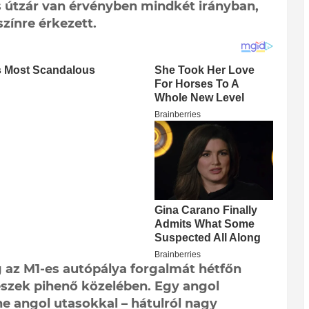
s útzár van érvényben mindkét irányban,
zínre érkezett.
 az M1-es autópálya forgalmát hétfőn
észek pihenő közelében. Egy angol
e angol utasokkal – hátulról nagy