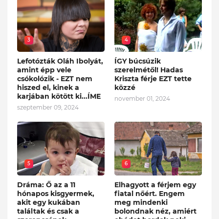
3
4
Lefotózták Oláh Ibolyát,
ÍGY búcsúzik
amint épp vele
szerelmétől! Hadas
csókolózik - EZT nem
Kriszta férje EZT tette
hiszed el, kinek a
közzé
karjában kötött ki...ÍME
november 01, 2024
szeptember 09, 2024
5
6
Dráma: Ő az a 11
Elhagyott a férjem egy
hónapos kisgyermek,
fiatal nőért. Engem
akit egy kukában
meg mindenki
találtak és csak a
bolondnak néz, amiért