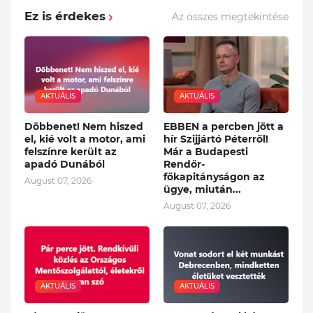
Ez is érdekes
Az összes megtekintése
AKTUÁLIS
AKTUÁLIS
Döbbenet! Nem hiszed
EBBEN a percben jött a
el, kié volt a motor, ami
hír Szijjártó Péterről!
felszínre került az
Már a Budapesti
apadó Dunából
Rendőr-
főkapitányságon az
August 07, 2026
ügye, miután...
August 07, 2026
AKTUÁLIS
AKTUÁLIS