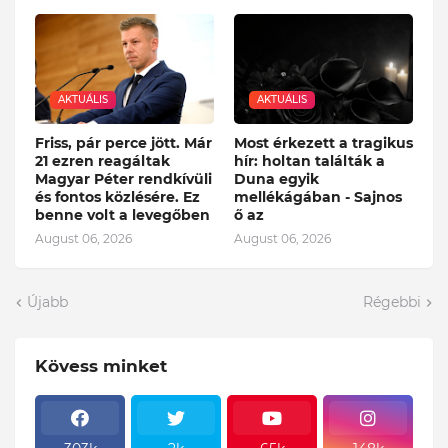
AKTUÁLIS
AKTUÁLIS
Friss, pár perce jött. Már
Most érkezett a tragikus
21 ezren reagáltak
hír: holtan találták a
Magyar Péter rendkívüli
Duna egyik
és fontos közlésére. Ez
mellékágában - Sajnos
benne volt a levegőben
ő az
August 06, 2026
August 06, 2026
Újabb
Régebbi
Kövess minket