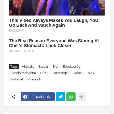
Tags
Aktuális
Bulvár
Élet
Érdekesség
Gondoltad volna
Hírek
Hírességek
Képek
Nők
Történet
Világunk
Facebook