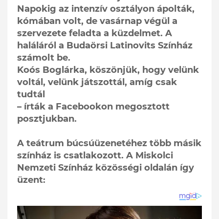
Napokig az intenzív osztályon ápolták,
kómában volt, de vasárnap végül a
szervezete feladta a küzdelmet. A
haláláról a Budaörsi Latinovits Színház
számolt be.
Koós Boglárka, köszönjük, hogy velünk
voltál, velünk játszottál, amíg csak
tudtál
– írták a Facebookon megosztott
posztjukban.
A teátrum búcsúüzenetéhez több másik
színház is csatlakozott. A Miskolci
Nemzeti Színház közösségi oldalán így
üzent: