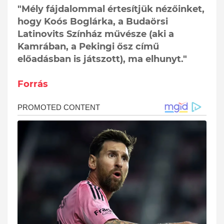
"Mély fájdalommal értesítjük nézőinket,
hogy Koós Boglárka, a Budaörsi
Latinovits Színház művésze (aki a
Kamrában, a Pekingi ősz című
előadásban is játszott), ma elhunyt."
Forrás