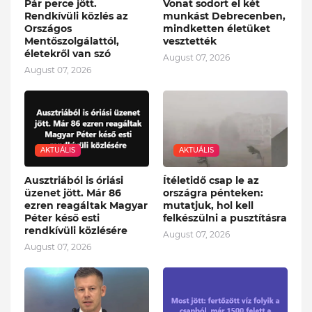
Pár perce jött.
Vonat sodort el két
Rendkívüli közlés az
munkást Debrecenben,
Országos
mindketten életüket
Mentőszolgálattól,
vesztették
életekről van szó
August 07, 2026
August 07, 2026
AKTUÁLIS
AKTUÁLIS
Ausztriából is óriási
Ítéletidő csap le az
üzenet jött. Már 86
országra pénteken:
ezren reagáltak Magyar
mutatjuk, hol kell
Péter késő esti
felkészülni a pusztításra
rendkívüli közlésére
August 07, 2026
August 07, 2026