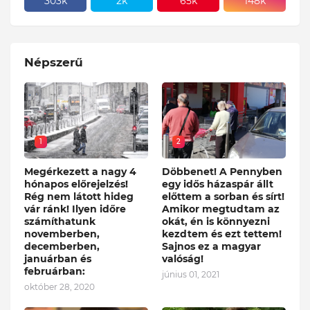
303k
2k
65k
148k
Népszerű
1
2
Megérkezett a nagy 4
Döbbenet! A Pennyben
hónapos előrejelzés!
egy idős házaspár állt
Rég nem látott hideg
előttem a sorban és sírt!
vár ránk! Ilyen időre
Amikor megtudtam az
számíthatunk
okát, én is könnyezni
novemberben,
kezdtem és ezt tettem!
decemberben,
Sajnos ez a magyar
januárban és
valóság!
februárban:
június 01, 2021
október 28, 2020