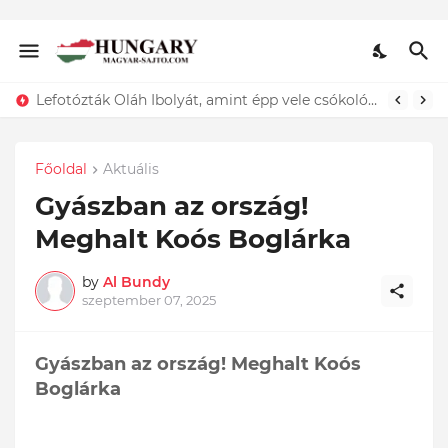
Lefotózták Oláh Ibolyát, amint épp vele csókolózik - EZT nem hiszed el, kinek a karjában kötött ki...ÍME
Főoldal
Aktuális
Gyászban az ország!
Meghalt Koós Boglárka
by
Al Bundy
szeptember 07, 2025
Gyászban az ország! Meghalt Koós
Boglárka