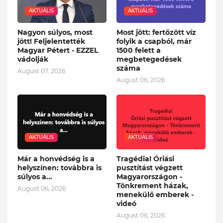
AKTUÁLIS
AKTUÁLIS
Nagyon súlyos, most
Most jött: fertőzött víz
jött! Feljelentették
folyik a csapból, már
Magyar Pétert - EZZEL
1500 felett a
vádolják
megbetegedések
száma
August 07, 2026
August 06, 2026
AKTUÁLIS
AKTUÁLIS
Már a honvédség is a
Tragédia! Óriási
helyszínen: továbbra is
pusztítást végzett
súlyos a...
Magyarországon -
Tönkrement házak,
August 06, 2026
menekülő emberek -
videó
August 06, 2026