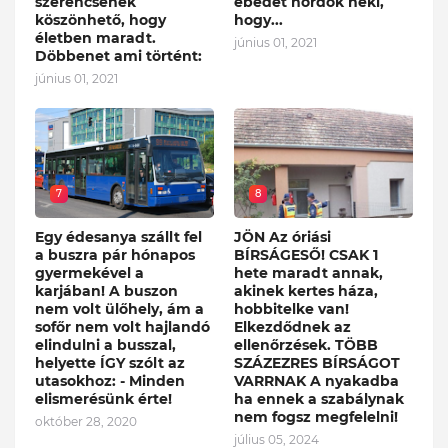
szerencsének
ebédet hordok neki,
köszönhető, hogy
hogy...
életben maradt.
június 01, 2021
Döbbenet ami történt:
június 01, 2021
7
8
Egy édesanya szállt fel
JÖN Az óriási
a buszra pár hónapos
BÍRSÁGESŐ! CSAK 1
gyermekével a
hete maradt annak,
karjában! A buszon
akinek kertes háza,
nem volt ülőhely, ám a
hobbitelke van!
sofőr nem volt hajlandó
Elkezdődnek az
elindulni a busszal,
ellenőrzések. TÖBB
helyette ÍGY szólt az
SZÁZEZRES BÍRSÁGOT
utasokhoz: - Minden
VARRNAK A nyakadba
elismerésünk érte!
ha ennek a szabálynak
nem fogsz megfelelni!
október 28, 2020
július 05, 2024