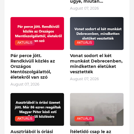
ügye, miután...
August 07, 2026
AKTUÁLIS
AKTUÁLIS
Pár perce jött.
Vonat sodort el két
Rendkívüli közlés az
munkást Debrecenben,
Országos
mindketten életüket
Mentőszolgálattól,
vesztették
életekről van szó
August 07, 2026
August 07, 2026
AKTUÁLIS
AKTUÁLIS
Ausztriából is óriási
Ítéletidő csap le az