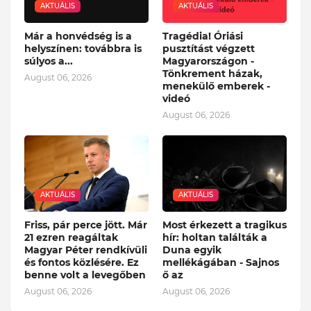
AKTUÁLIS
AKTUÁLIS
Már a honvédség is a
Tragédia! Óriási
helyszínen: továbbra is
pusztítást végzett
súlyos a...
Magyarországon -
Tönkrement házak,
August 06, 2026
menekülő emberek -
videó
August 06, 2026
AKTUÁLIS
AKTUÁLIS
Friss, pár perce jött. Már
Most érkezett a tragikus
21 ezren reagáltak
hír: holtan találták a
Magyar Péter rendkívüli
Duna egyik
és fontos közlésére. Ez
mellékágában - Sajnos
benne volt a levegőben
ő az
August 06, 2026
August 06, 2026