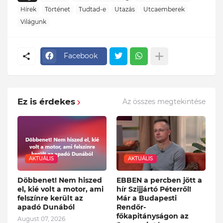
Hírek
Történet
Tudtad-e
Utazás
Utcaemberek
Világunk
Facebook
Ez is érdekes
Az összes megtekintése
AKTUÁLIS
AKTUÁLIS
Döbbenet! Nem hiszed
EBBEN a percben jött a
el, kié volt a motor, ami
hír Szijjártó Péterről!
felszínre került az
Már a Budapesti
apadó Dunából
Rendőr-
főkapitányságon az
August 07, 2026