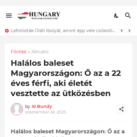
Lefotózták Oláh Ibolyát, amint épp vele csókolózik - EZT nem hiszed el, kinek a karjában kötött ki...ÍME
Főoldal
Aktuális
Halálos baleset
Magyarországon: Ő az a 22
éves férfi, aki életét
vesztette az ütközésben
by
Al Bundy
szeptember 26, 2025
Halálos baleset Magyarországon: Ő az a