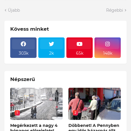
Újabb
Régebbi
Kövess minket
303k
2k
65k
148k
Népszerű
1
2
Megérkezett a nagy 4
Döbbenet! A Pennyben
hónapos előrejelzés!
egy idős házaspár állt