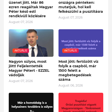
üzenet jött. Már 86
országra pénteken:
ezren reagáltak Magyar
mutatjuk, hol kell
Péter késő esti
felkészülni a pusztításra
rendkívüli közlésére
August 07, 2026
August 07, 2026
AKTUÁLIS
AKTUÁLIS
Nagyon súlyos, most
Most jött: fertőzött víz
jött! Feljelentették
folyik a csapból, már
Magyar Pétert - EZZEL
1500 felett a
vádolják
megbetegedések
száma
August 07, 2026
August 06, 2026