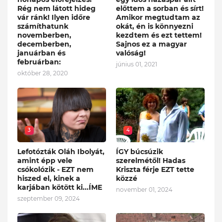
Rég nem látott hideg
előttem a sorban és sírt!
vár ránk! Ilyen időre
Amikor megtudtam az
számíthatunk
okát, én is könnyezni
novemberben,
kezdtem és ezt tettem!
decemberben,
Sajnos ez a magyar
januárban és
valóság!
februárban:
június 01, 2021
október 28, 2020
3
4
Lefotózták Oláh Ibolyát,
ÍGY búcsúzik
amint épp vele
szerelmétől! Hadas
csókolózik - EZT nem
Kriszta férje EZT tette
hiszed el, kinek a
közzé
karjában kötött ki...ÍME
november 01, 2024
szeptember 09, 2024