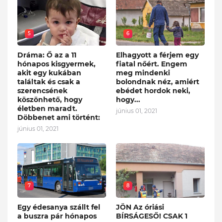
5
6
Dráma: Ő az a 11
Elhagyott a férjem egy
hónapos kisgyermek,
fiatal nőért. Engem
akit egy kukában
meg mindenki
találtak és csak a
bolondnak néz, amiért
szerencsének
ebédet hordok neki,
köszönhető, hogy
hogy...
életben maradt.
június 01, 2021
Döbbenet ami történt:
június 01, 2021
7
8
Egy édesanya szállt fel
JÖN Az óriási
a buszra pár hónapos
BÍRSÁGESŐ! CSAK 1