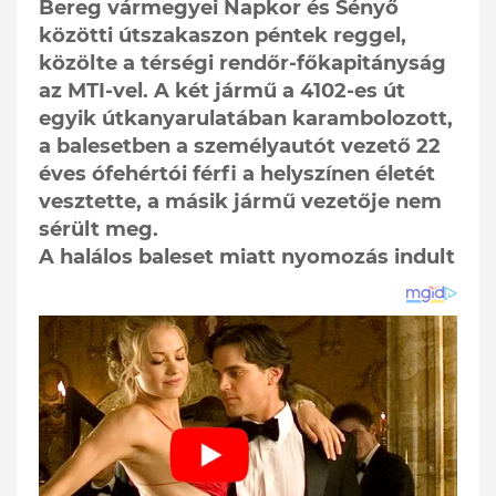
Bereg vármegyei Napkor és Sényő
közötti útszakaszon péntek reggel,
közölte a térségi rendőr-főkapitányság
az MTI-vel. A két jármű a 4102-es út
egyik útkanyarulatában karambolozott,
a balesetben a személyautót vezető 22
éves ófehértói férfi a helyszínen életét
vesztette, a másik jármű vezetője nem
sérült meg.
A halálos baleset miatt nyomozás indult