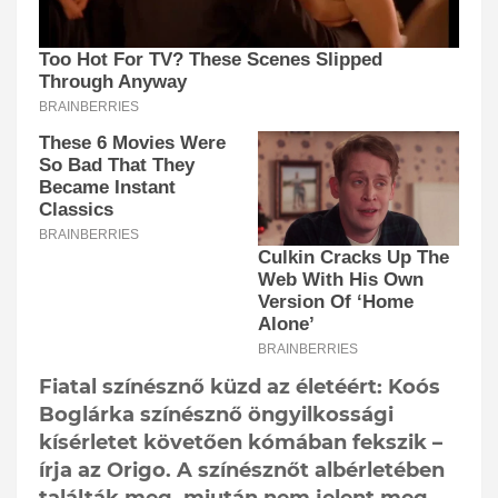
Fiatal színésznő küzd az életéért: Koós
Boglárka színésznő öngyilkossági
kísérletet követően kómában fekszik –
írja az Origo. A színésznőt albérletében
találták meg, miután nem jelent meg