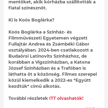
mentőket, akik kórházba szállították a
fiatal színésznőt.
Ki is Koós Boglárka?
Koós Boglárka a Színház- és
Filmművészeti Egyetemen végzett
Fullajtár Andrea és Zsámbéki Gábor
osztályában. 2024-ben csatlakozott a
Budaörsi Latinovits Színházhoz, de
korábban a Vígszínházban, a Katona
József Színházban és a Trafóban is
láthatta őt a közönség. Filmes szerepei
közül kiemelkedik a 2022-es *Együtt
kezdtük* című alkotás.
További részletek
ITT olvashatók!