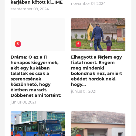
karjában kötött ki...ÍME
november 01, 2024
szeptember 09, 2024
5
6
Dráma: Ő az a 11
Elhagyott a férjem egy
hónapos kisgyermek,
fiatal nőért. Engem
akit egy kukában
meg mindenki
találtak és csak a
bolondnak néz, amiért
szerencsének
ebédet hordok neki,
köszönhető, hogy
hogy...
életben maradt.
június 01, 2021
Döbbenet ami történt:
június 01, 2021