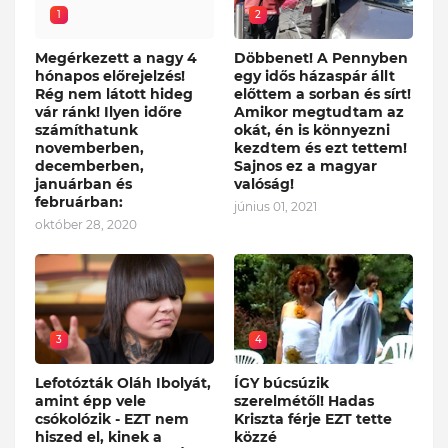
1
2
Megérkezett a nagy 4
Döbbenet! A Pennyben
hónapos előrejelzés!
egy idős házaspár állt
Rég nem látott hideg
előttem a sorban és sírt!
vár ránk! Ilyen időre
Amikor megtudtam az
számíthatunk
okát, én is könnyezni
novemberben,
kezdtem és ezt tettem!
decemberben,
Sajnos ez a magyar
januárban és
valóság!
februárban:
június 01, 2021
október 28, 2020
3
4
Lefotózták Oláh Ibolyát,
ÍGY búcsúzik
amint épp vele
szerelmétől! Hadas
csókolózik - EZT nem
Kriszta férje EZT tette
hiszed el, kinek a
közzé