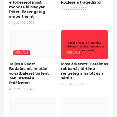
eltörléséről most
közlése a tragédiáról
mondta ki Magyar
August 05, 2026
Péter. Ez rengeteg
embert érint
August 05, 2026
AKTUÁLIS
AKTUÁLIS
Teljes a káosz
Most érkezett! Hatalmas
Budaörsnél, miután
robbanás történt:
vonatbaleset történt
rengeteg a halott és a
340 utassal a
sérült
fedélzeten
August 05, 2026
August 05, 2026