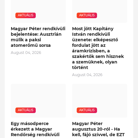
AKTUÁLIS
AKTUÁLIS
Magyar Péter rendkívüli
Most jött Kapitány
bejelentése: Ausztrián
István rendkívüli
múlik a paksi
üzenete: elképesztő
atomerőmű sorsa
fordulat jött az
áramkrízisben, a
August 04, 2026
szakértők sem hisznek
a szemüknek, olyan
történt
August 04, 2026
AKTUÁLIS
AKTUÁLIS
Egy másodperce
Magyar Péter
érkezett a Magyar
augusztus 20-ról - Ha
Rendőrség rendkívüli
kell, fájó szívvel, de EZT