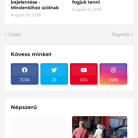
bejelentése -
fogjuk tenni
Mindenkihez szólnak
August 03, 2026
August 03, 2026
Újabb
Régebbi
Kövess minket
303k
2k
65k
148k
Népszerű