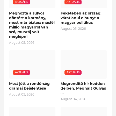
AKTUÁLIS
AKTUÁLIS
Meghozta a súlyos
Feketében az ország:
döntést a kormány,
váratlanul elhunyt a
most már biztos: másfél
magyar politikus
millió magyarról van
August 05, 2026
szó, muszáj volt
meglépni
August 05, 2026
AKTUÁLIS
AKTUÁLIS
Most jött a rendőrség
Megrendítő hír kedden
drámai bejelentése
délben. Meghalt Gulyás
...
August 05, 2026
August 04, 2026