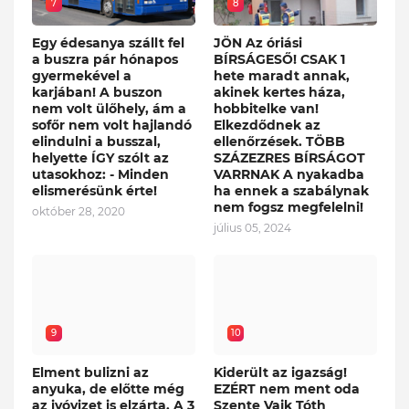
7
8
Egy édesanya szállt fel
JÖN Az óriási
a buszra pár hónapos
BÍRSÁGESŐ! CSAK 1
gyermekével a
hete maradt annak,
karjában! A buszon
akinek kertes háza,
nem volt ülőhely, ám a
hobbitelke van!
sofőr nem volt hajlandó
Elkezdődnek az
elindulni a busszal,
ellenőrzések. TÖBB
helyette ÍGY szólt az
SZÁZEZRES BÍRSÁGOT
utasokhoz: - Minden
VARRNAK A nyakadba
elismerésünk érte!
ha ennek a szabálynak
nem fogsz megfelelni!
október 28, 2020
július 05, 2024
9
10
Elment bulizni az
Kiderült az igazság!
anyuka, de előtte még
EZÉRT nem ment oda
az ivóvizet is elzárta. A 3
Szente Vajk Tóth