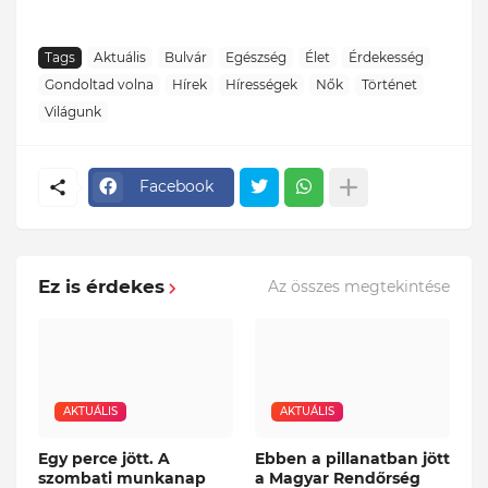
Tags
Aktuális
Bulvár
Egészség
Élet
Érdekesség
Gondoltad volna
Hírek
Hírességek
Nők
Történet
Világunk
Facebook
Ez is érdekes
Az összes megtekintése
AKTUÁLIS
AKTUÁLIS
Egy perce jött. A
Ebben a pillanatban jött
szombati munkanap
a Magyar Rendőrség