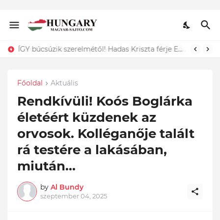
ÍGY búcsúzik szerelmétől! Hadas Kriszta férje EZT tette közzé
Főoldal
Aktuális
Rendkívüli! Koós Boglárka
életéért küzdenek az
orvosok. Kolléganője talált
rá testére a lakásában,
miután...
by
Al Bundy
szeptember 04, 2025